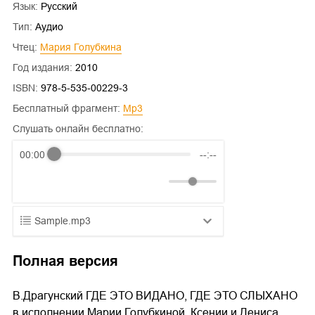
Язык:
Русский
Тип:
Аудио
Чтец:
Мария Голубкина
Год издания:
2010
ISBN:
978-5-535-00229-3
Бесплатный фрагмент:
mp3
Слушать онлайн бесплатно:
00:00
--:--
Sample.mp3
01.mp3
25:10
Полная версия
02.mp3
20:50
В.Драгунский ГДЕ ЭТО ВИДАНО, ГДЕ ЭТО СЛЫХАНО
03.mp3
14:00
в исполнении Марии Голубкиной, Ксении и Дениса