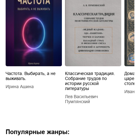
Частота. Выбирать, а не
Классическая традиция.
Домашн
выживать.
Собрание трудов по
царей в
истории русской
столети
Ирина Ашина
литературы
Иван Е
Лев Васильевич
Пумпянский
Популярные жанры: