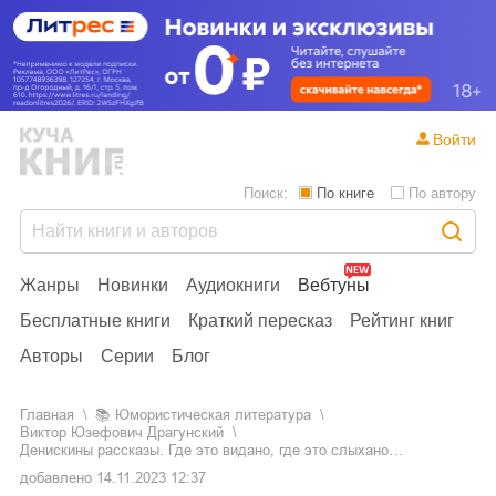
Войти
Поиск:
По книге
По автору
Жанры
Новинки
Аудиокниги
Вебтуны
Бесплатные книги
Краткий пересказ
Рейтинг книг
Авторы
Серии
Блог
Главная
📚
юмористическая литература
Виктор Юзефович Драгунский
Денискины рассказы. Где это видано, где это слыхано…
добавлено
14.11.2023 12:37