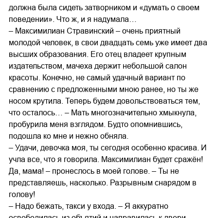
должна была сидеть затворником и «думать о своем
поведении». Что ж, и я надумала…
– Максимилиан Стравинский – очень приятный
молодой человек, в свои двадцать семь уже имеет два
высших образования. Его отец владеет крупным
издательством, мачеха держит небольшой салон
красоты. Конечно, не самый удачный вариант по
сравнению с предложенными мною ранее, но ты же
носом крутила. Теперь будем довольствоваться тем,
что осталось… – Мать многозначительно хмыкнула,
пробурила меня взглядом. Будто опомнившись,
подошла ко мне и нежно обняла.
– Удачи, девочка моя, ты сегодня особенно красива. И
учла все, что я говорила. Максимилиан будет сражён!
Да, мама! – пронеслось в моей голове. – Ты не
представляешь, насколько. Разрывным снарядом в
голову!
– Надо бежать, такси у входа. – Я аккуратно
освободилась из объятий и направилась к двери.