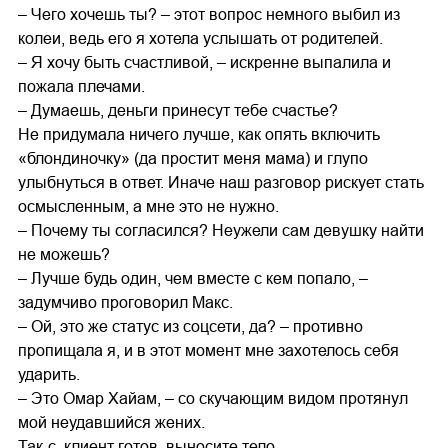
– Чего хочешь ты? – этот вопрос немного выбил из
колеи, ведь его я хотела услышать от родителей.
– Я хочу быть счастливой, – искренне выпалила и
пожала плечами.
– Думаешь, деньги принесут тебе счастье?
Не придумала ничего лучше, как опять включить
«блондиночку» (да простит меня мама) и глупо
улыбнуться в ответ. Иначе наш разговор рискует стать
осмысленным, а мне это не нужно.
– Почему ты согласился? Неужели сам девушку найти
не можешь?
– Лучше будь один, чем вместе с кем попало, –
задумчиво проговорил Макс.
– Ой, это же статус из соцсети, да? – противно
пропищала я, и в этот момент мне захотелось себя
ударить.
– Это Омар Хайам, – со скучающим видом протянул
мой неудавшийся жених.
Так-с, клиент готов, выносите тело.