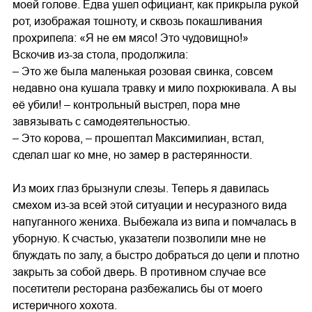
моей голове. Едва ушел официант, как прикрыла рукой
рот, изображая тошноту, и сквозь покашливания
прохрипела: «Я не ем мясо! Это чудовищно!»
Вскочив из-за стола, продолжила:
– Это же была маленькая розовая свинка, совсем
недавно она кушала травку и мило похрюкивала. А вы
её убили! – контрольный выстрел, пора мне
завязывать с самодеятельностью.
– Это корова, – прошептал Максимилиан, встал,
сделал шаг ко мне, но замер в растерянности.
Из моих глаз брызнули слезы. Теперь я давилась
смехом из-за всей этой ситуации и несуразного вида
напуганного жениха. Выбежала из випа и помчалась в
уборную. К счастью, указатели позволили мне не
блуждать по залу, а быстро добраться до цели и плотно
закрыть за собой дверь. В противном случае все
посетители ресторана разбежались бы от моего
истеричного хохота.