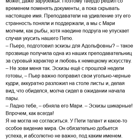
может, даже зарубежья. Поэтому твердо решил со
временем поменять документы, а пока скрывать
настоящее имя. Преподаватели на удивление эту его
странность поняли и поддержали, а мы с Мари
молчим, как рыбы, хотя наедине подруга не упускает
случая укусить нашего Петю.
– Пьеро, подготовил эскизы для Адольфовны? – такое
прозвище получила одна из наших преподавательниц
за суровый характер и любовь к немецкому искусству.
– Не зови меня так. Эскизы ещё с прошлой недели
готовы, – Пьер важно поправил свои угольно-черные
кудри, аккуратно разложил на столе листы и, делая
вид, что обиделся, молча сидел в ожидании начала
пары.
– Ладно тебе, – обняла его Мари. – Эскизы шикарные!
Впрочем, как всегда!
Я не могла не согласиться. У Пети талант и какое-то
особое видение мира. Он обязательно добьется
успеха, и абсолютно не важно, под каким именем.