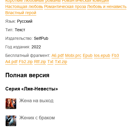
Короткие любовные романы
Романтическая комедия
Настоящая любовь
Романтическая проза
Любовь и ненависть
Властный герой
Язык:
Русский
Тип:
Текст
Издательство:
SelfPub
Год издания:
2022
Бесплатный фрагмент:
a6.pdf
mobi.prc
epub
ios.epub
fb3
a4.pdf
fb2.zip
rtf.zip
txt
txt.zip
Полная версия
Cерия «
Лже-Невесты
»
Жена на выход
Жених с браком