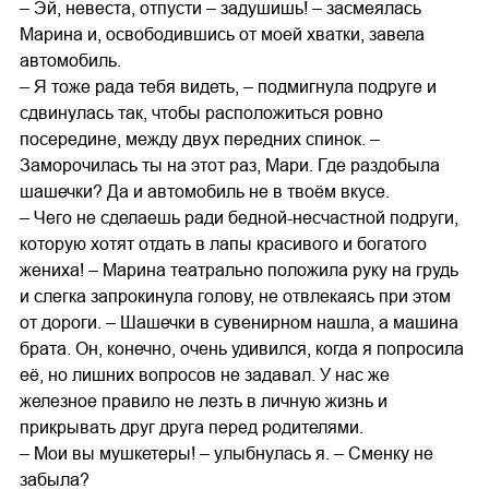
– Эй, невеста, отпусти – задушишь! – засмеялась
Марина и, освободившись от моей хватки, завела
автомобиль.
– Я тоже рада тебя видеть, – подмигнула подруге и
сдвинулась так, чтобы расположиться ровно
посередине, между двух передних спинок. –
Заморочилась ты на этот раз, Мари. Где раздобыла
шашечки? Да и автомобиль не в твоём вкусе.
– Чего не сделаешь ради бедной-несчастной подруги,
которую хотят отдать в лапы красивого и богатого
жениха! – Марина театрально положила руку на грудь
и слегка запрокинула голову, не отвлекаясь при этом
от дороги. – Шашечки в сувенирном нашла, а машина
брата. Он, конечно, очень удивился, когда я попросила
её, но лишних вопросов не задавал. У нас же
железное правило не лезть в личную жизнь и
прикрывать друг друга перед родителями.
– Мои вы мушкетеры! – улыбнулась я. – Сменку не
забыла?