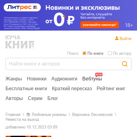
Войти
Поиск:
По книге
По автору
Жанры
Новинки
Аудиокниги
Вебтуны
Бесплатные книги
Краткий пересказ
Рейтинг книг
Авторы
Серии
Блог
Главная
📚
любовные романы
Вероника Лесневская
Невеста на выход
добавлено
10.12.2023 03:09