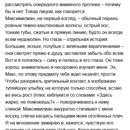
рассмотреть очередного маминого протеже – почему
бы и нет. Товар лицом, как говорится.
Максимилиан, на первый взгляд, – обычный парень:
ровные темно-каштановые волосы, острый нос,
тонкие губы, сжатые в прямую линию, будто он всегда
всем недоволен. Но глаза – отдельная история.
Большие, ясные, голубые с зелёными вкраплениями –
они смотрят прямо в душу, заставляя забыть обо всем.
Вот и я попалась – сижу и пялюсь в его глаза. Он тоже
хорош: внимательно и нескромно изучает меня. Эх,
Макс, по этому предмету тебя ждет незачёт, прости.
Чтобы разорвать зрительный контакт, я изображаю
тупейшую улыбку, на которую только способна, встаю
во весь рост (плюс каблуки) и со словами: «Здесь
жарко, не поможешь?» – поворачиваюсь к нему
спиной. Максимилиан аккуратно стягивает с меня
косуху, слегка касаясь пальцами моих оголённых плеч.
Я на мгновение замираю и, кажется, чувствую его
дыхание на своей открытой шее. Кожа покрывается