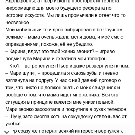
Адольфовны, а Пьер искал в просторах интернета
информацию для моего будущего реферата по
истории искусств. Мы лишь промычали в ответ что-то
несвязное.
Мой мобильный то и дело вибрировал в беззвучном
режиме – мама очень ждала меня дома, и моё смс с
оправданиями, похоже, её не убедило.
– Карина, вдруг это твой жених звонит? – игриво
подмигнула Марина и схватила мой телефон.
– Кто? – встрепенулся Пьер и даже развернулся к нам.
– Мари шутит, – процедила я сквозь зубы и гневно
взглянула на подругу. У нас с ней давний договор о
том, что никто не должен знать о моих свиданиях и
вообще о том, что мама ищет мне жениха. Вся эта
ситуация в принципе кажется мне унизительной.
Мари звонко захохотала и покрутила в руках телефон:
– Шучу, зато смогла хоть на секундочку отвлечь вас от
учебы!
Пьер сразу же потерял всякий интерес и вернулся к