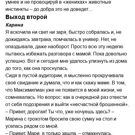
умнее и не провоцируй в «женихах» животные
инстинкты – до добра это не доведет…
Выход второй
Карина
Я вскочила ни свет ни заря, быстро собралась и, не
дожидаясь завтрака, помчалась в универ. Нет, не
опаздывала, даже наоборот. Просто всю эту неделю
пытаюсь избежать разговора с мамой. Пока довольно
успешно. Вот и сегодня мне удалось улизнуть из дома
до того, как она проснулась.
Сидя в пустой аудитории, я мысленно прокручивала
своё свидание и думала, что и как скажу маме. В том,
что Максимилиан уже не появится в моей жизни, не
сомневалась. Но вопрос: как в очередной раз отвести
от себя подозрения и выйти «несчастной брошенной».
– Привет, дорогая! Ты что, уже ночуешь здесь? –
Марина с грохотом бросила свою сумку на стол и
уселась рядом со мной.
– Привет, Мари, я только зашла, – отмахнулась.