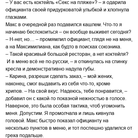
– У вас есть коктейль «Секс на пляже»? – я одарила
официанта своей придурковатой улыбкой и хлопнула
глазками.
Макс в очередной раз подавился кашлем. Что-то я
начинаю беспокоиться – он вообще выживет сегодня?
– Н-нет, но… – промямлил официант, глядя не на меня,
а на Максимилиана, как будто в поисках союзника.
– Такой красивый большой ресторан, а нет коктейля?
И в меню всё не по-русски, – я откинулась на спинку
кресла и демонстративно надула губы.
– Карина, разреши сделать заказ, – мой жених,
наконец, смог выдавить из себя что-то, кроме
хрипов. – На свой вкус. Надеюсь, тебе понравится, –
добавил он с какой-то показной нежностью в голосе.
Наверное, это была особая тактика, чтоб угомонить
меня. Допустим. Я промолчала и лишь кивнула
головой. Макс быстро показал официанту на
несколько пунктов в меню, и тот поспешно удалился от
греха подальше.