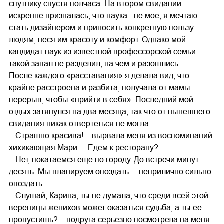
спутнику спустя полчаса. На втором свидании
искренне призналась, что наука –не моё, я мечтаю
стать дизайнером и приносить конкретную пользу
людям, неся им красоту и комфорт. Однако мой
кандидат наук из известной профессорской семьи
такой запал не разделил, на чём и разошлись.
После каждого «расставания» я делала вид, что
крайне расстроена и разбита, получала от мамы
перерыв, чтобы «прийти в себя». Последний мой
отдых затянулся на два месяца, так что от нынешнего
свидания никак отвертеться не могла.
– Страшно красива! – вырвала меня из воспоминаний
хихикающая Мари. – Едем к ресторану?
– Нет, покатаемся ещё по городу. До встречи минут
десять. Мы планируем опоздать… неприлично сильно
опоздать.
– Слушай, Карина, ты не думала, что среди всей этой
вереницы женихов может оказаться судьба, а ты её
пропустишь? – подруга серьёзно посмотрела на меня