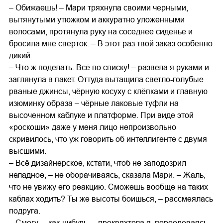
– Обижаешь! – Мари тряхнула своими черными,
вытянутыми утюжком и аккуратно уложенными
волосами, протянула руку на соседнее сиденье и
бросила мне сверток. – В этот раз твой заказ особенно
дикий.
– Что ж поделать. Всё по списку! – развела я руками и
заглянула в пакет. Оттуда вытащила светло-голубые
рваные джинсы, чёрную косуху с клёпками и главную
изюминку образа – чёрные лаковые туфли на
высоченном каблуке и платформе. При виде этой
«роскоши» даже у меня лицо непроизвольно
скривилось, что уж говорить об интеллигенте с двумя
высшими.
– Всё дизайнерское, кстати, чтоб не заподозрил
неладное, – не оборачиваясь, сказала Мари. – Жаль,
что не увижу его реакцию. Сможешь вообще на таких
каблах ходить? Ты же высоты боишься, – рассмеялась
подруга.
– Смогу… как-нибудь, – прокряхтела я, переодеваясь