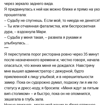
через зеркало заднего вида.
Я придвинулась к ней как можно ближе и прямо на ухо
прошептала:
– Судьбу не спугнешь. Если мой, то никуда не денется!
– Ты или отчаянная фаталистка, или беспросветная
дура, – вздохнула Мари.
– Судьба у меня такая, – развела я руками и
улыбнулась…
***
Я переступила порог ресторана ровно через 35 минут
после назначенного времени и, честно говоря, начала
опасаться, что жених меня не дождался. Навстречу
мне вышел администратор с дежурной, будто
приклеенной к лицу улыбкой, и в нерешительности
замер. Пока он судорожно думал, подхожу ли я им по
статусу и дресс-коду, я бросила: «Меня ждут за пятым
вип-столиком» – и быстро, пока он не опомнился,
зашагала в глубь зала.
Нужно признать, место мой жених выбрал отличное.