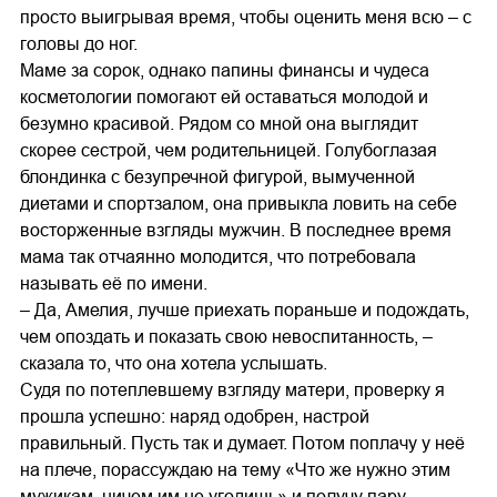
просто выигрывая время, чтобы оценить меня всю – с
головы до ног.
Маме за сорок, однако папины финансы и чудеса
косметологии помогают ей оставаться молодой и
безумно красивой. Рядом со мной она выглядит
скорее сестрой, чем родительницей. Голубоглазая
блондинка с безупречной фигурой, вымученной
диетами и спортзалом, она привыкла ловить на себе
восторженные взгляды мужчин. В последнее время
мама так отчаянно молодится, что потребовала
называть её по имени.
– Да, Амелия, лучше приехать пораньше и подождать,
чем опоздать и показать свою невоспитанность, –
сказала то, что она хотела услышать.
Судя по потеплевшему взгляду матери, проверку я
прошла успешно: наряд одобрен, настрой
правильный. Пусть так и думает. Потом поплачу у неё
на плече, порассуждаю на тему «Что же нужно этим
мужикам, ничем им не угодишь» и получу пару