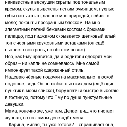
ненавистные веснушки скрыты под тональным
кремом, скулы выделены легким румянцем, пухлые
губы (хоть что-то, данное мне природой, сейчас в
моде) покрыты прозрачным блеском. На мне –
элегантный летний бежевый костюм с брюками-
палаццо, под пиджаком скрывается шёлковый алый
топ с черными кружевными вставками (он ещё
сыграет свою роль, но об этом позже).
Всё, как Ему нравится, да и родители одобрят мой
образ – ни капли не сомневаюсь. Мне самой
импонирует такой сдержанный стиль.
Надеваю чёрные лодочки на максимально плоской
подошве, ведь Он не любит высоких дам (ещё один
пунктик в моём списке), беру клатч и быстро выбегаю
в гостиную, потому что Ему по душе пунктуальные
девушки.
Мама, конечно же, уже там. Делает вид, что листает
журнал, но на самом деле ждёт меня.
– Карина, милая, ты уже готова? – спрашивает она,