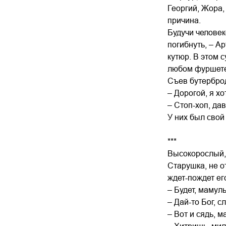
Георгий, Жора,
причина.
Будучи человек
погибнуть, – А
кутюр. В этом с
любом фуршете,
Съев бутерброд
– Дорогой, я хо
– Стоп-хоп, дав
У них был свой 
***
Высокорослый, 
Старушка, не от
ждет-пождет ег
– Будет, мамул
– Дай-то Бог, с
– Вот и сядь, м