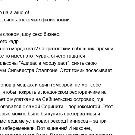
е на-а-аше-е!
ые, очень знакомые физиономии.
 словом, шоу-секс-бизнес.
его кадр.
у него мордохват? Сократовский лобешник, прямой
 то имеет этот чувак, отчего тащатся
альсоны "Адидас в морду даст", снять свою
ермы Сильвестра Сталлоне. Этот гомик посасывает
ионов в мешках и один геморрой, не мог себе
, чтобы пожрать в лондонском ресторанчике на
ает с мулатками на Сейшельских островах, где
целовался с самой Серинити – порнокометой. Этот
оторые можно было бы купить презервативы и
мстердаме установил рекорд Гиннесса – за три
и забеременели. Вот вшивник! И наконец