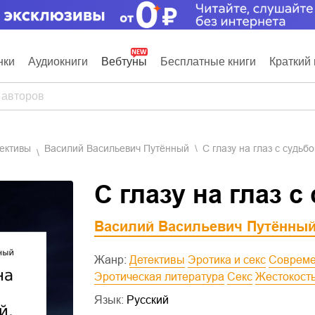
нки
Аудиокниги
Вебтуны
Бесплатные книги
Краткий 
тективы
Василий Васильевич Путённый
С глазу на глаз с судьб
С глазу на глаз с
Василий Васильевич Путённы
Жанр:
Детективы
Эротика и секс
Соврем
Эротическая литература
Секс
Жестокост
Язык:
Русский