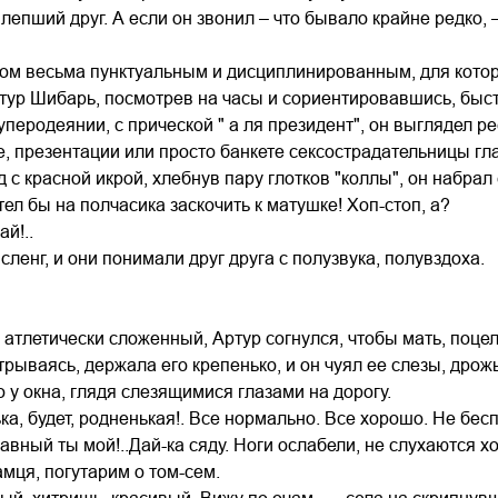
 лепший друг. А если он звонил – что бывало крайне редко, 
ом весьма пунктуальным и дисциплинированным, для которо
ртур Шибарь, посмотрев на часы и сориентировавшись, быстр
уперодеянии, с прической " а ля президент", он выглядел р
 презентации или просто банкете сексострадательницы гл
 с красной икрой, хлебнув пару глотков "коллы", он набра
тел бы на полчасика заскочить к матушке! Хоп-стоп, а?
ай!..
сленг, и они понимали друг друга с полузвука, полувздоха.
атлетически сложенный, Артур согнулся, чтобы мать, поцел
рываясь, держала его крепенько, и он чуял ее слезы, дрожь,
о у окна, глядя слезящимися глазами на дорогу.
ька, будет, родненькая!. Все нормально. Все хорошо. Не бес
лавный ты мой!..Дай-ка сяду. Ноги ослабели, не слухаются хо
амця, погутарим о том-сем.