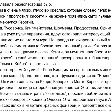
плавала разнопестрица рыб.
и в очень мягких, глубоких креслах, которые словно пели: н
н " проглотил" кассету, и на экране появились сыто-пьян
мехнулся Георгий.
д. Тусовочка. Клипмейстеры. Шоумены. Продюссеры. Одним
а в руке пульт управления, вдруг остановил интересующий 
и внимание на этого чмура. Не правда ли, очаровательный 
обель, симпатичные бровки, женственный ротик. Как раз все
пые телки, драчки и соски. Кстати, он мечтает приобрести к
тхаусе", а свой использованный презер продать в банк сп
 Томаса Хайна" за шесть косых.
ангстер – мой кумир! – Роне Бикс, имея сорок восемь милл
ю роскошь. Представляешь, этот фуцман садится на "Боинг"
 Он имеет хавыры на Кипре, Канарах, в Монте-Карло, загор
рирода, при виде которой член удлиняется. Этот пидзабол 
Вегасе в казино играл в "блек-джек", просадив бабки, за к
всех черноротых Киева и Одессы. Этот недобитый петух в А
 всех шлюх в квартале красных фонарей, и говорят: все он