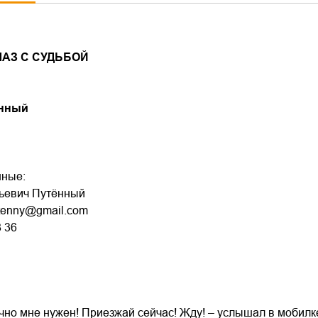
ЛАЗ С СУДЬБОЙ
ённый
нные:
ьевич Путённый
putenny@gmail.com
8 36
очно мне нужен! Приезжай сейчас! Жду! – услышал в мобилк