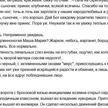
ый, хитришь, красивый. Вижу по очам…– села на скрипнувши
, сыночек: принес клубнички, всякой всячины. Спасибо на т
кин нос: точь-в-точь как зарплата у наших народолюбивых 
ь, сыночек, – это хорошо. Дай Бог каждому родителю такого
нучку мне принес. Пора уж. Неужели так и не увижу теплые 
ь. Непременно увидишь.
 длинноногая Маша-Мария? Жаркое, небось, варганит, борщ
мать. Все нормально.
оленость печальных слез вновь на его губах, ощутил, как х
ть хворой матери совсем недолго!..
-черный, с затемненными окнами "мерс", прикоснувшись к к
зах нет уже прежней искрящейся радости и обаяния, а лишь
, на все вдруг побледневшее лицо.
ворота с бронзовой вязью-инициалами хозяина открыл охра
елодичным клаксоном, въехал во владение нувориша. Прит
и вышел из иномарки. Он сделал несколько движений физзар