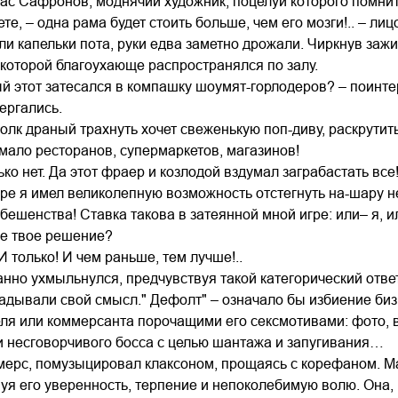
ас Сафронов, моднячий художник, поцелуй которого помни
ете, – одна рама будет стоить больше, чем его мозги!.. – л
ли капельки пота, руки едва заметно дрожали. Чиркнув зажи
х которой благоухающе распространялся по залу.
й этот затесался в компашку шоумят-горлодеров? – поинте
ергались.
волк драный трахнуть хочет свеженькую поп-диву, раскрутит
 мало ресторанов, супермаркетов, магазинов!
лько нет. Да этот фраер и козлодой вздумал заграбастать в
ре я имел великолепную возможность отстегнуть на-шару не
бешенства! Ставка такова в затеянной мной игре: или– я, ил
ое твое решение?
И только! И чем раньше, тем лучше!..
нно ухмыльнулся, предчувствуя такой категорический ответ
ладывали свой смысл." Дефолт" – означало бы избиение биз
я или коммерсанта порочащими его сексмотивами: фото, вид
и несговорчивого босса с целью шантажа и запугивания…
"мерс, помузыцировал клаксоном, прощаясь с корефаном. 
вуя его уверенность, терпение и непоколебимую волю. Она, 