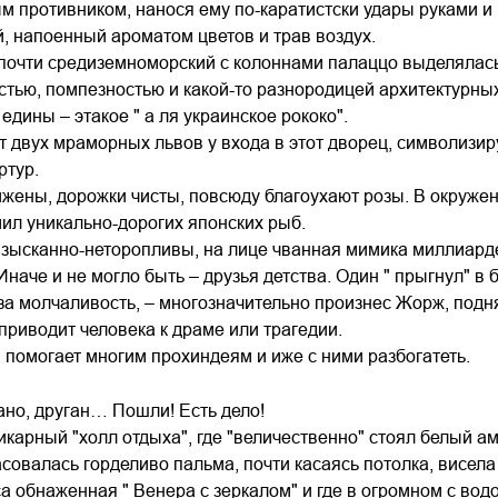
 противником, нанося ему по-каратистски удары руками и 
, напоенный ароматом цветов и трав воздух.
почти средиземноморский с колоннами палаццо выделялась
тью, помпезностью и какой-то разнородицей архитектурны
едины – этакое " а ля украинское рококо".
т двух мраморных львов у входа в этот дворец, символиз
ртур.
жены, дорожки чисты, повсюду благоухают розы. В окруже
ил уникально-дорогих японских рыб.
зысканно-неторопливы, на лице чванная мимика миллиардер
Иначе и не могло быть – друзья детства. Один " прыгнул" в
а молчаливость, – многозначительно произнес Жорж, подня
приводит человека к драме или трагедии.
и, помогает многим прохиндеям и иже с ними разбогатеть.
ано, друган… Пошли! Есть дело!
карный "холл отдыха", где "величественно" стоял белый а
асовалась горделиво пальма, почти касаясь потолка, висела
а обнаженная " Венера с зеркалом" и где в огромном с вод