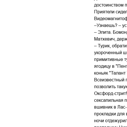
достоинством 
Приятели сидел
Видеомагнитофо
–Узнаешь? – ус
– Элита. Бомон
Матхевич, держ
– Турик, обрат
укороченный шн
примитивные ту
ягодицу в "Пен
коньяк "Талант
Всеизвестный г
позволить таку
Оксфорд-стрит!
сексапильная п
вшивник в Лас-
прокладки для 
ночи отдежурил