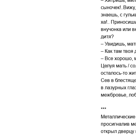
– Хитришь, мил
сыночек!..Вижу
знаешь, с гуль
ха!.. Приносиш
внучонка или в
дитя?
– Увидишь, мат
– Как там твоя
– Все хорошо, 
Целуя мать / с
осталось-то жи
Сев в блестяще
в лазурных гла
межбровье, лоб
***
Металлические 
просигналив м
открыл дверцу 