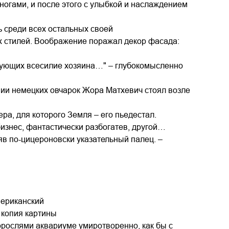
ногами, и после этого с улыбкой и наслаждением
 среди всех остальных своей
х стилей. Воображение поражал декор фасада:
ирующих всесилие хозяина…" – глубокомысленно
нии немецких овчарок Жора Матхевич стоял возле
а, для которого Земля – его пьедестал.
 бизнес, фантастически разбогатев, другой…
в по-цицероновски указательный палец. –
мериканский
 копия картины
орослями аквариуме умиротворенно, как бы с