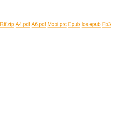
rtf.zip
a4.pdf
a6.pdf
mobi.prc
epub
ios.epub
fb3