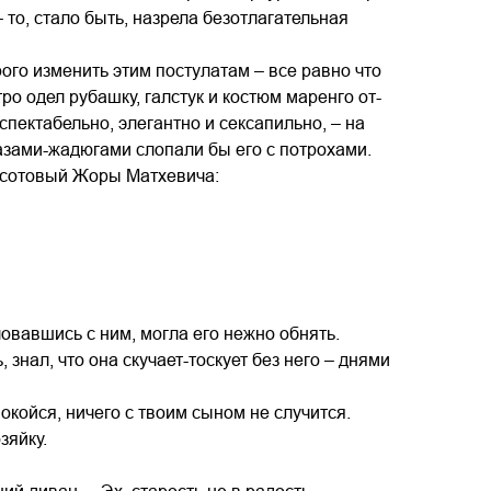
– то, стало быть, назрела безотлагательная
го изменить этим постулатам – все равно что
о одел рубашку, галстук и костюм маренго от-
еспектабельно, элегантно и сексапильно, – на
азами-жадюгами слопали бы его с потрохами.
л сотовый Жоры Матхевича:
овавшись с ним, могла его нежно обнять.
 знал, что она скучает-тоскует без него – днями
покойся, ничего с твоим сыном не случится.
зяйку.