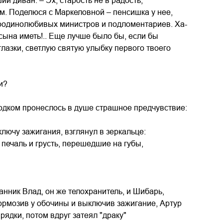
й диван. – Эх, старость не в радость,
ом. Поделюся с Маркеловной – пенсишка у нее,
и родинолюбивых министров и подломентариев. Ха-
 сына иметь!.. Еще лучше было бы, если бы
глазки, светлую святую улыбку первого твоего
и?
олодком пронеслось в душе страшное предчувствие:
лючу зажигания, взглянул в зеркальце:
 печаль и грусть, перешедшие на губы,
нник Влад, он же телохранитель, и Шибарь,
ормозив у обочины и выключив зажигание, Артур
ядки, потом вдруг затеял "драку"