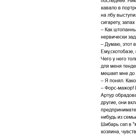
последнее: Ник
хавало в портр
на лбу выступи
сигарету, запа
– Как штопанны
нервически зад
– Думаю, этот 
Ему,скотобазе,
Чего у него то
для меня тенде
мешает мне до 
– Я понял. Как
– Форс-мажор! 
Артур обрадова
другие, они вк
предпринимател
нибудь из семь
Шибарь сел в 
хозяина, чувст