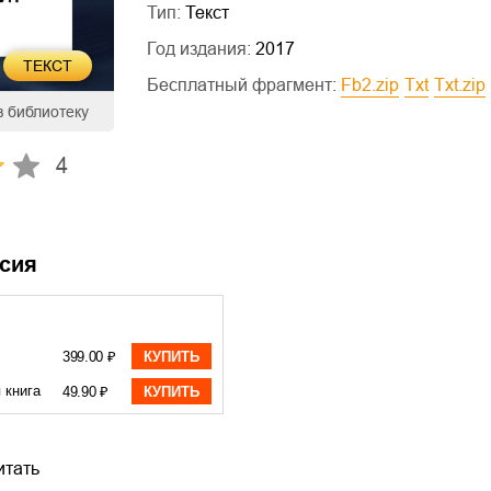
Тип:
Текст
Год издания:
2017
ТЕКСТ
Бесплатный фрагмент:
fb2.zip
txt
txt.zip
в библиотеку
4
сия
399.00 ₽
КУПИТЬ
 книга
49.90 ₽
КУПИТЬ
итать