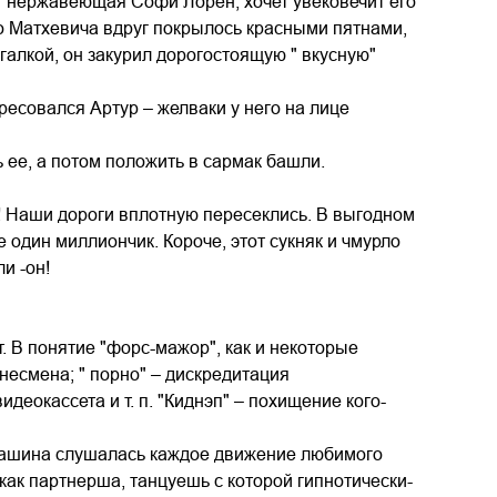
т нержавеющая Софи Лорен, хочет увековечит его
ицо Матхевича вдруг покрылось красными пятнами,
галкой, он закурил дорогостоящую " вкусную"
ресовался Артур – желваки у него на лице
ь ее, а потом положить в сармак башли.
се! Наши дороги вплотную пересеклись. В выгодном
 один миллиончик. Короче, этот сукняк и чмурло
и -он!
. В понятие "форс-мажор", как и некоторые
несмена; " порно" – дискредитация
еокассета и т. п. "Киднэп" – похищение кого-
Машина слушалась каждое движение любимого
как партнерша, танцуешь с которой гипнотически-