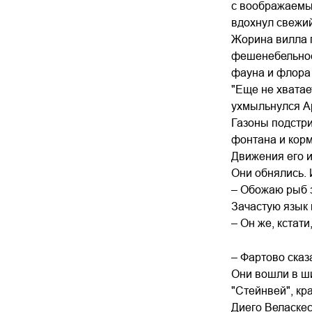
с воображаемым
вдохнул свежий
Жорина вилла 
фешенебельнос
фауна и флора 
"Еще не хватае
ухмыльнулся А
Газоны подстри
фонтана и корм
Движения его и
Они обнялись. 
– Обожаю рыб з
Зачастую язык 
– Он же, кстат
– Фартово сказ
Они вошли в ши
"Стейнвей", кр
Диего Веласкес