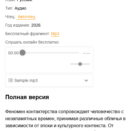
Тип:
Аудио
Чтец:
 Авточтец
Год издания:
2026
Бесплатный фрагмент:
mp3
Слушать онлайн бесплатно:
00:00
--:--
Sample.mp3
01.mp3
25:10
Полная версия
02.mp3
20:50
Феномен контактерства сопровождает человечество с
03.mp3
14:00
незапамятных времен, принимая различные обличья в
зависимости от эпохи и культурного контекста. От