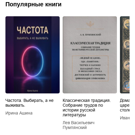
Популярные книги
Частота. Выбирать, а не
Классическая традиция.
Домашн
выживать.
Собрание трудов по
царей в
истории русской
столети
Ирина Ашина
литературы
Иван Е
Лев Васильевич
Пумпянский