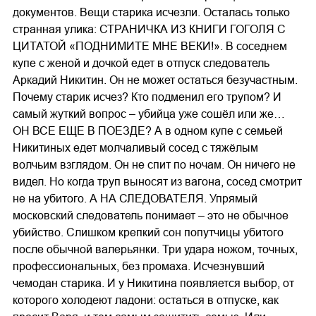
документов. Вещи старика исчезли. Осталась только
странная улика: СТРАНИЧКА ИЗ КНИГИ ГОГОЛЯ С
ЦИТАТОЙ «ПОДНИМИТЕ МНЕ ВЕКИ!». В соседнем
купе с женой и дочкой едет в отпуск следователь
Аркадий Никитин. Он не может остаться безучастным.
Почему старик исчез? Кто подменил его трупом? И
самый жуткий вопрос – убийца уже сошёл или же…
ОН ВСЕ ЕЩЕ В ПОЕЗДЕ? А в одном купе с семьей
Никитиных едет молчаливый сосед с тяжёлым
волчьим взглядом. Он не спит по ночам. Он ничего не
видел. Но когда труп выносят из вагона, сосед смотрит
не на убитого. А НА СЛЕДОВАТЕЛЯ. Упрямый
московский следователь понимает – это не обычное
убийство. Слишком крепкий сон попутчицы убитого
после обычной валерьянки. Три удара ножом, точных,
профессиональных, без промаха. Исчезнувший
чемодан старика. И у Никитина появляется выбор, от
которого холодеют ладони: остаться в отпуске, как