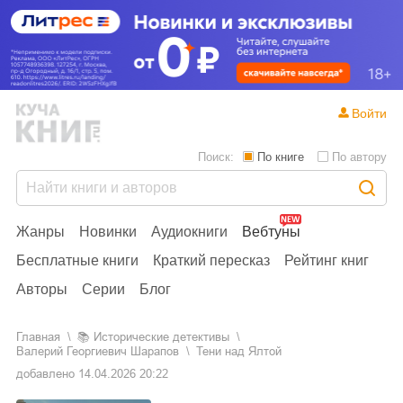
Войти
Поиск:
По книге
По автору
Жанры
Новинки
Аудиокниги
Вебтуны
Бесплатные книги
Краткий пересказ
Рейтинг книг
Авторы
Серии
Блог
Главная
📚
исторические детективы
Валерий Георгиевич Шарапов
Тени над Ялтой
добавлено
14.04.2026 20:22