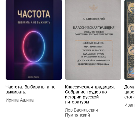
Частота. Выбирать, а не
Классическая традиция.
Домашн
выживать.
Собрание трудов по
царей в
истории русской
столети
Ирина Ашина
литературы
Иван Е
Лев Васильевич
Пумпянский