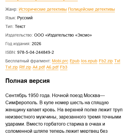
Жанр:
Исторические детективы
Полицейские детективы
Язык:
Русский
Тип:
Текст
Издательство:
ООО «Издательство «Эксмо»
Год издания:
2026
ISBN:
978-5-04-244849-2
Бесплатный фрагмент:
mobi.prc
epub
ios.epub
fb2.zip
txt
txt.zip
rtf.zip
a4.pdf
a6.pdf
fb3
Полная версия
Сентябрь 1950 года. Ночной поезд Москва—
Симферополь. В купе номер шесть на спящую
женщину капает кровь. На верхней полке лежит труп
неизвестного мужчины, зарезанного тремя точными
ударами. Вместо горбатого старика в очках и
соломенной шляпе теперь лежит мертвец без