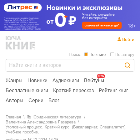
Войти
Поиск:
По книге
По автору
Жанры
Новинки
Аудиокниги
Вебтуны
Бесплатные книги
Краткий пересказ
Рейтинг книг
Авторы
Серии
Блог
Главная
📚
юридическая литература
Валентина Александровна Лазарева
Уголовный процесс. Краткий курс. (Бакалавриат, Специалитет).
Учебное пособие.
добавлено
16.12.2024 14:25