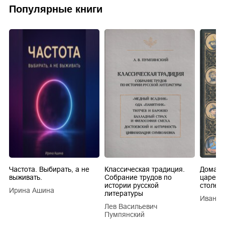
Популярные книги
Частота. Выбирать, а не
Классическая традиция.
Домашн
выживать.
Собрание трудов по
царей в
истории русской
столети
Ирина Ашина
литературы
Иван Е
Лев Васильевич
Пумпянский