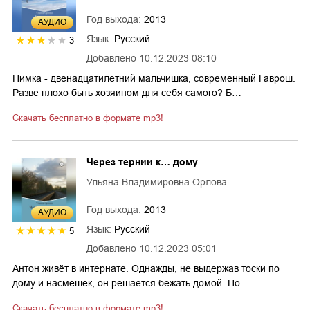
Год выхода:
2013
AУДИО
Язык:
Русский
3
Добавлено
10.12.2023 08:10
Нимка - двенадцатилетний мальчишка, современный Гаврош.
Разве плохо быть хозяином для себя самого? Б…
Скачать бесплатно в формате mp3!
Через тернии к… дому
Ульяна Владимировна Орлова
Год выхода:
2013
AУДИО
Язык:
Русский
5
Добавлено
10.12.2023 05:01
Антон живёт в интернате. Однажды, не выдержав тоски по
дому и насмешек, он решается бежать домой. По…
Скачать бесплатно в формате mp3!