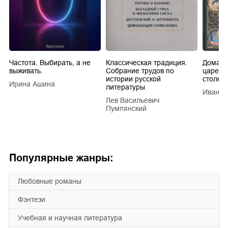
Частота. Выбирать, а не
Классическая традиция.
Домашн
выживать.
Собрание трудов по
царей в
истории русской
столети
Ирина Ашина
литературы
Иван Е
Лев Васильевич
Пумпянский
Популярные жанры:
любовные романы
фэнтези
учебная и научная литература