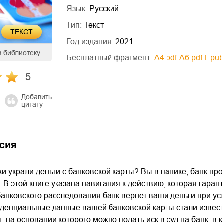
Язык:
Русский
Тип:
Текст
ТЕКСТ
Год издания:
2021
в библиотеку
Бесплатный фрагмент:
a4.pdf
a6.pdf
epu
5
Добавить
цитату
сия
и украли деньги с банковской карты? Вы в панике, банк пр
 В этой книге указана навигация к действию, которая гарант
анковского расследования банк вернет ваши деньги при ус
иденциальные данные вашей банковской карты стали извес
д, на основании которого можно подать иск в суд на банк, 