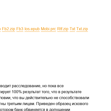
b
fb2.zip
fb3
ios.epub
mobi.prc
rtf.zip
txt
txt.zip
оводит расследование, но пока все
ирует 100% результат того, что в результате
ловии, что вы действительно не способствовали
тны третьим лицам. Приведен образец искового
в котором банк обвиняется в допущении