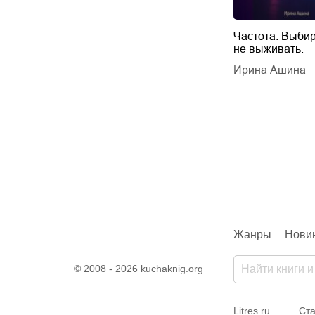
Будущий автор
Частота. Выбир
не выживать.
дарчук Паули
Литрес Самиздат
дарчук Паули
Ирина Ашина
Жанры
Нови
© 2008 - 2026 kuchaknig.org
Litres.ru
Ста