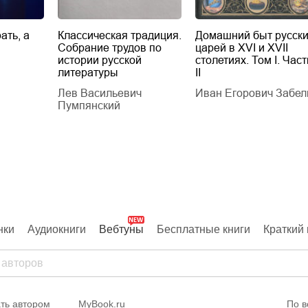
ать, а
Классическая традиция.
Домашний быт русск
Собрание трудов по
царей в XVI и XVII
истории русской
столетиях. Том I. Част
литературы
II
Лев Васильевич
Иван Егорович Забел
Пумпянский
нки
Аудиокниги
Вебтуны
Бесплатные книги
Краткий 
ть автором
MyBook.ru
По в