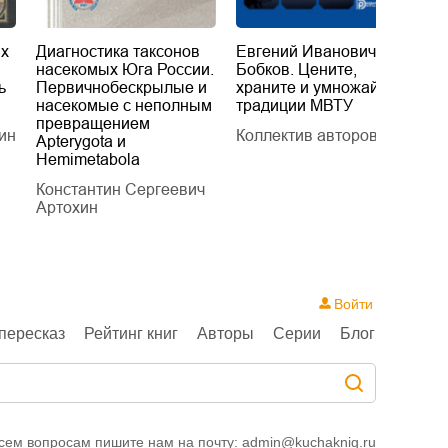
их
Диагностика таксонов
Евгений Иванович
«
насекомых Юга России.
Бобков. Цените,
д
ь
Первичнобескрылые и
храните и умножайте
Л
насекомые с неполным
традиции МВТУ
П
превращением
ин
Коллектив авторов
Л
Apterygota и
Hemimetabola
Константин Сергеевич
Артохин
Войти
пересказ
Рейтинг книг
Авторы
Серии
Блог
сем вопросам пишите нам на почту:
admin@kuchaknig.ru