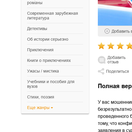
романы
современная зарубежная
литература
детективы
Добавить
об истории серьезно
приключения
Добавить
книги о приключениях
отзыв
ужасы / мистика
Поделиться
учебники и пособия для
Полная вер
вузов
cтихи, поэзия
У вас мошенник
Еще
жанры
безрезультатно.
проведенного б
тому, что конф
заявления в су