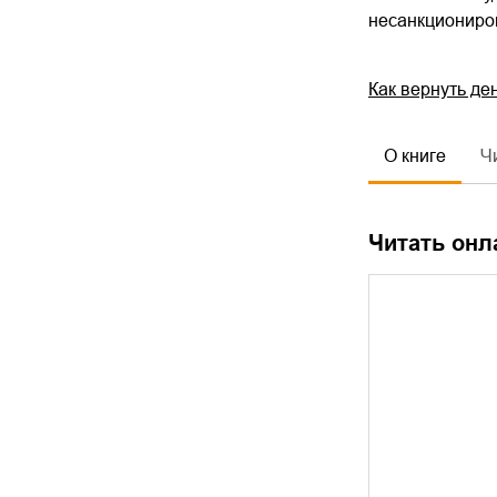
несанкциониров
Как вернуть де
О книге
Ч
Читать онл