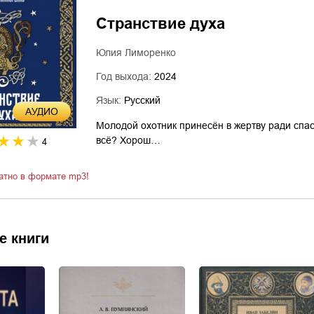
Странствие духа
Юлия Лиморенко
Год выхода:
2024
Язык:
Русский
AУДИО
Молодой охотник принесён в жертву ради спас
всё? Хорош…
4
атно в формате mp3!
е книги