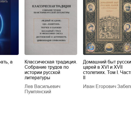
ать, а
Классическая традиция.
Домашний быт русск
Собрание трудов по
царей в XVI и XVII
истории русской
столетиях. Том I. Част
литературы
II
Лев Васильевич
Иван Егорович Забел
Пумпянский