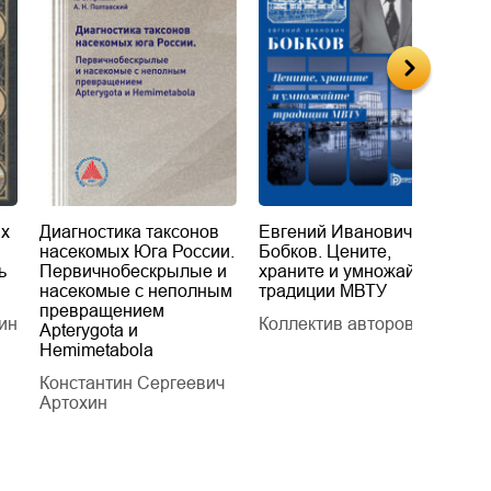
их
Диагностика таксонов
Евгений Иванович
«
насекомых Юга России.
Бобков. Цените,
д
ь
Первичнобескрылые и
храните и умножайте
Л
насекомые с неполным
традиции МВТУ
П
превращением
ин
Коллектив авторов
Л
Apterygota и
Hemimetabola
Константин Сергеевич
Артохин