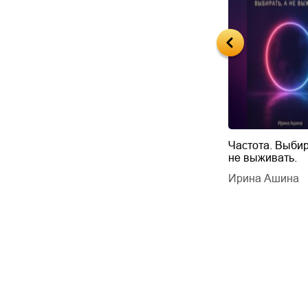
Будущий автор
Частота. Выбир
не выживать.
дарчук Паули
Литрес Самиздат
дарчук Паули
Ирина Ашина