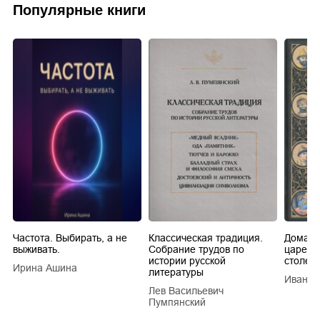
Популярные книги
Частота. Выбирать, а не
Классическая традиция.
Домашн
выживать.
Собрание трудов по
царей в
истории русской
столети
Ирина Ашина
литературы
Иван Е
Лев Васильевич
Пумпянский