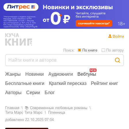
Войти
Поиск:
По книге
По автору
Жанры
Новинки
Аудиокниги
Вебтуны
Бесплатные книги
Краткий пересказ
Рейтинг книг
Авторы
Серии
Блог
Главная
📚
современные любовные романы
Тита Марс Тита Марс
Пленница
добавлено
22.10.2025 07:04