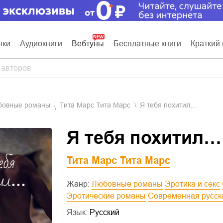
нки
Аудиокниги
Вебтуны
Бесплатные книги
Краткий 
юбовные романы
Тита Марс Тита Марс
Я тебя похитил…
Я тебя похитил…
Тита Марс Тита Марс
Жанр:
Любовные романы
Эротика и секс
Эротические романы
Современная русск
Язык:
Русский