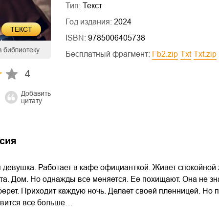
Тип:
Текст
Год издания:
2024
ТЕКСТ
ISBN:
9785006405738
в библиотеку
Бесплатный фрагмент:
fb2.zip
txt
txt.zip
4
Добавить
цитату
сия
девушка. Работает в кафе официанткой. Живет спокойной ж
а. Дом. Но однажды все меняется. Ее похищают. Она не знает
 берет. Приходит каждую ночь. Делает своей пленницей. Но п
авится все больше…