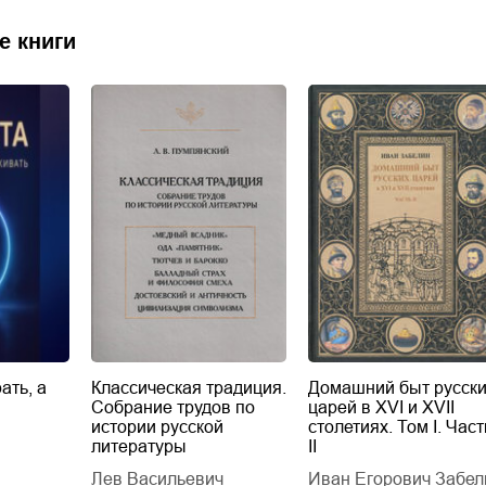
е книги
ать, а
Классическая традиция.
Домашний быт русск
Собрание трудов по
царей в XVI и XVII
истории русской
столетиях. Том I. Част
литературы
II
Лев Васильевич
Иван Егорович Забел