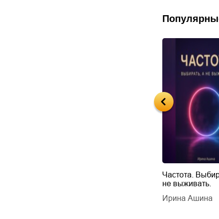
Популярны
Будущий автор
Частота. Выбир
не выживать.
дарчук Паули
Литрес Самиздат
дарчук Паули
Ирина Ашина