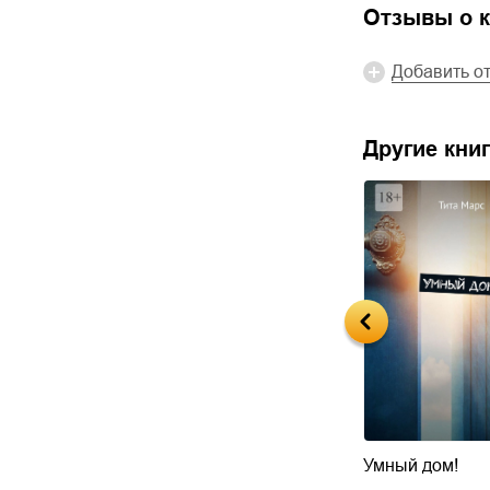
Отзывы о к
Добавить о
Другие книг
ие личности
Боль из прошлого
Умный дом!