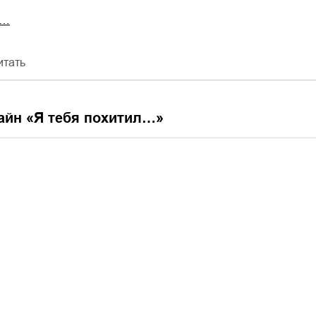
л…
итать
айн «
Я тебя похитил…
»