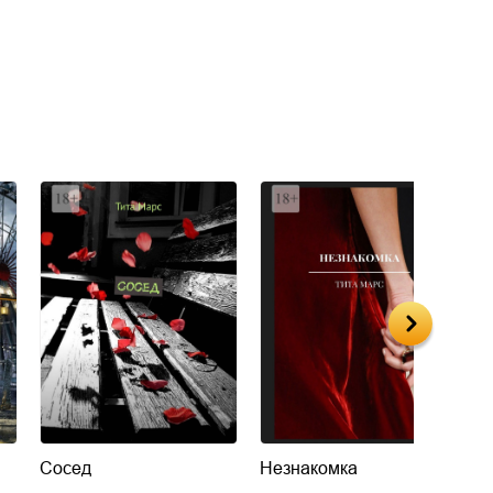
Сосед
Незнакомка
У