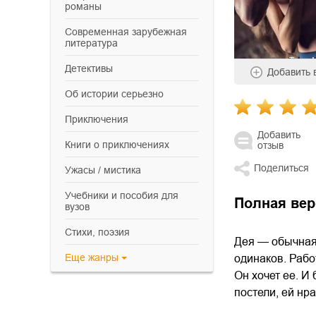
романы
современная зарубежная
литература
детективы
Добавить
об истории серьезно
приключения
Добавить
книги о приключениях
отзыв
Поделиться
ужасы / мистика
учебники и пособия для
Полная вер
вузов
cтихи, поэзия
Дея — обычная 
Еще
жанры
одинаков. Работ
Он хочет ее. И
постели, ей нр