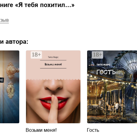
ниге «
Я тебя похитил…
»
тзыв
и автора:
Возьми меня!
Гость