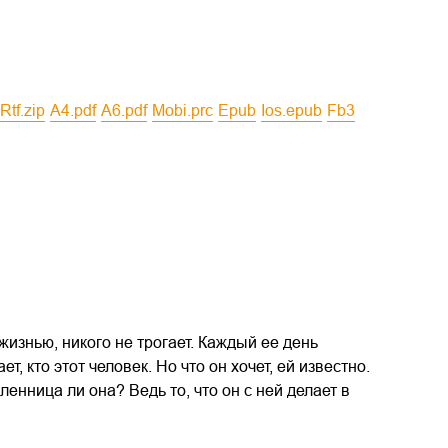
rtf.zip
a4.pdf
a6.pdf
mobi.prc
epub
ios.epub
fb3
изнью, никого не трогает. Каждый ее день
, кто этот человек. Но что он хочет, ей известно.
ленница ли она? Ведь то, что он с ней делает в