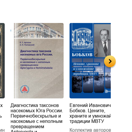
их
Диагностика таксонов
Евгений Иванович
«
насекомых Юга России.
Бобков. Цените,
д
ь
Первичнобескрылые и
храните и умножайте
Л
насекомые с неполным
традиции МВТУ
П
превращением
ин
Коллектив авторов
Л
Apterygota и