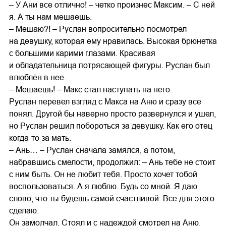
– У Ани все отлично! – четко произнес Максим. – С ней
я. А ты нам мешаешь.
– Мешаю?! – Руслан вопросительно посмотрел
на девушку, которая ему нравилась. Высокая брюнетка
с большими карими глазами. Красивая
и обладательница потрясающей фигуры. Руслан был
влюблён в нее.
– Мешаешь! – Макс стал наступать на него.
Руслан перевел взгляд с Макса на Аню и сразу все
понял. Другой бы наверно просто развернулся и ушел,
но Руслан решил побороться за девушку. Как его отец
когда-то за мать.
– Ань… – Руслан сначала замялся, а потом,
набравшись смелости, продолжил: – Ань тебе не стоит
с ним быть. Он не любит тебя. Просто хочет тобой
воспользоваться. А я люблю. Будь со мной. Я даю
слово, что ты будешь самой счастливой. Все для этого
сделаю.
Он замолчал. Стоял и с надеждой смотрел на Аню.