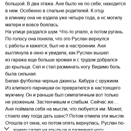
большой. В два этажа. Ане было не по себе, находится
в нем. Особенно в спальне родителей. К отцу
в клинику она не ездила уже четыре года, а нс могилу
матери и вовсе боялась.
На улице раздался шум. Что-то упало, а потом ругань.
По голосу она поняла, что это Руслан вернулся
с работы и кажется, был не в настроении. Аня
выглянула в окно и увидела, как Руслан вышел
из гаража еще больше хромая и с трудом добрался
до крыльца. Сел и стал разминать ногу. Видимо боль
была сильная.
Белая футболка черные джинсы. Кабура с оружием.
Из хлипкого парнишки он превратился в настоящего
мужчину. Он и раньше был симпатичным вот только
не ухоженым. Застенчивым и слабым. Сейчас же…
Аня поймала себя на мысли, что любуется им. Может,
стоило ему тогда дать шанс? Потом отмела эти мысли.
Отошла от окна, но потом опять вернулась. Руслан по-
прежнему сидел на крыльце и разминал ногу.