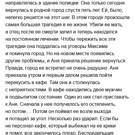
направлялась в здание полиции. Она только сегодня
вернулась в родной город спустя пять лет. Ей, было,
нелегко решится на этот шаг. В этом городе произошла
самая большая трагедия в ее жизни. Убили ее мать,
а отец после ее смерти запил и теперь находился
на постоянном лечении. Чтобы пережить все эти
трагедии она поддалась на уговоры Максима
и покинула город. Но на новом месте появились
другие проблемы, и Аня приняла решение вернуться.
Правда, город ее встретил не очень радушно. Аня
приехала утром и первым делом решила пойти
перекусить в кафе. Там она и столкнулась
с неприятностями. В кафе находились двое мужчин
в подвыпитом состоянии. Один из них стал приставать
к Ане. Сначала у нее получалось его остепенить,
но потом.… Потом он поймал ее возле выхода
и потащил за угол. Несколько раз ударил. Если бы
не персонал кафе, который выбежал на ее крики
и помог, все закончилось плохо. Беспредельщик