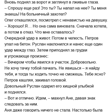
Вновь поднял за ворот и заглянул в лживые глаза.
– Спрошу еще раз! Это ты? Ты напал на нее? Ты меня
знаешь! На больничный захотел?
Олег откашлялся, посмотрел с ненавистью на девушку.
– Хорошо! Я… Но она сама виновата. Сначала хотела,
а потом в отказ. Что мне оставалось?
Очередной удар в живот. Потом в челюсть. Петров
упал на бетон. Руслан наклонился и нанес еще один
удар между глаз. Затем приподнял за грудки
и угрожающе произнес:
– Вечером чтобы явился в участок. Добровольно.
Не хочу тачку тобой пачкать. Не явишься – я найду
тебя, и тогда ты ходить точно не сможешь. Тебе ясно?
Петров кашляя, закивал головой.
Довольный Руслан одарил его хищной улыбкой
и поднялся.
– Вот и отлично. Идем, – махнул Ане, давая знак
следовать за ним.
Аня даже говорить ничего не стала. Настолько была