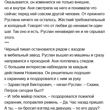
Оказывается, он изменился не только внешне,
но и внутри. Аня смотрела на него и понимала что
сейчас перед ней совсем другой человек. От прежнего
Руслана ничего не осталось. Жёсткий требовательный
и холодный. Говорят что от любви до ненависти один
шаг. Так оно и есть. Руслан ненавидел ее и не скрывал
этого.
***
Чёрный пикап остановился рядом с входом
в мебельный завод. Руслан вышел из машины и сразу
направился к проходной. Аня поплелась следом.
С большим интересом наблюдала за каждым
действием Новикова. Он решительно подошел
к охраннику и поздоровался с ним за руку.
– Здравствуй Викторович, – начал Руслан. – Скажи,
Петров сегодня был?
– И тебе майор поклон, – поздоровался пожилой
охранник, поправляя ремень. – Да. Час назад пришел.
А ты, – он бросил взгляд на девушку, – по его душу?