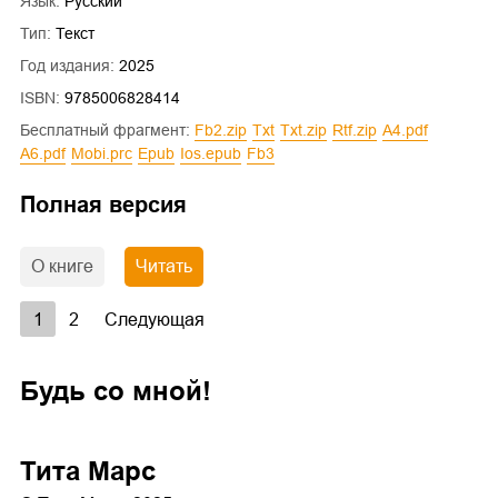
Язык:
Русский
Тип:
Текст
Год издания:
2025
ISBN:
9785006828414
Бесплатный фрагмент:
fb2.zip
txt
txt.zip
rtf.zip
a4.pdf
a6.pdf
mobi.prc
epub
ios.epub
fb3
Полная версия
О книге
Читать
1
2
Следующая
Будь со мной!
Тита Марс