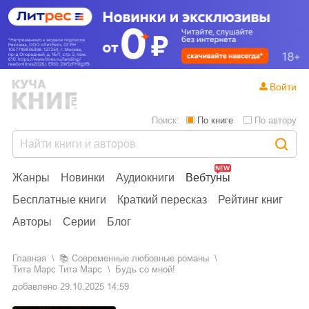
Войти
Поиск:
По книге
По автору
Жанры
Новинки
Аудиокниги
Вебтуны
Бесплатные книги
Краткий пересказ
Рейтинг книг
Авторы
Серии
Блог
Главная
📚
современные любовные романы
Тита Марс Тита Марс
Будь со мной!
добавлено
29.10.2025 14:59