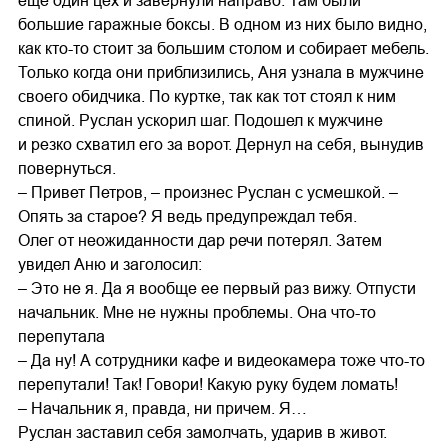
еще один цех и завернули направо. Там были
большие гаражные боксы. В одном из них было видно,
как кто-то стоит за большим столом и собирает мебель.
Только когда они приблизились, Аня узнала в мужчине
своего обидчика. По куртке, так как тот стоял к ним
спиной. Руслан ускорил шаг. Подошел к мужчине
и резко схватил его за ворот. Дернул на себя, вынудив
повернуться.
– Привет Петров, – произнес Руслан с усмешкой. –
Опять за старое? Я ведь предупреждал тебя.
Олег от неожиданности дар речи потерял. Затем
увидел Аню и заголосил:
– Это не я. Да я вообще ее первый раз вижу. Отпусти
начальник. Мне не нужны проблемы. Она что-то
перепутала
– Да ну! А сотрудники кафе и видеокамера тоже что-то
перепутали! Так! Говори! Какую руку будем ломать!
– Начальник я, правда, ни причем. Я…
Руслан заставил себя замолчать, ударив в живот.