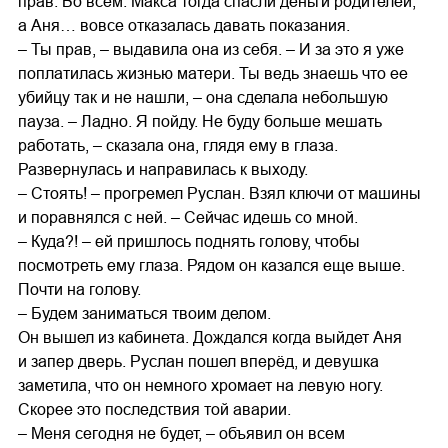
прав. Во всем. Макса тогда спасли деньги родителей,
а Аня… вовсе отказалась давать показания.
– Ты прав, – выдавила она из себя. – И за это я уже
поплатилась жизнью матери. Ты ведь знаешь что ее
убийцу так и не нашли, – она сделала небольшую
пауза. – Ладно. Я пойду. Не буду больше мешать
работать, – сказала она, глядя ему в глаза.
Развернулась и направилась к выходу.
– Стоять! – прогремел Руслан. Взял ключи от машины
и поравнялся с ней. – Сейчас идешь со мной.
– Куда?! – ей пришлось поднять голову, чтобы
посмотреть ему глаза. Рядом он казался еще выше.
Почти на голову.
– Будем заниматься твоим делом.
Он вышел из кабинета. Дождался когда выйдет Аня
и запер дверь. Руслан пошел вперёд, и девушка
заметила, что он немного хромает на левую ногу.
Скорее это последствия той аварии.
– Меня сегодня не будет, – объявил он всем