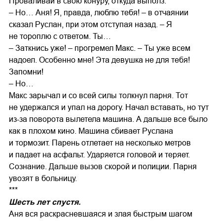
Проваливай в свою конуру, откуда выполз.
– Но… Аня! Я, правда, люблю тебя! – в отчаянии
сказал Руслан, при этом отступая назад. – Я
не тороплю с ответом. Ты…
– Заткнись уже! – прогремел Макс. – Ты уже всем
надоел. Особенно мне! Эта девушка не для тебя!
Запомни!
– Но…
Макс зарычал и со всей силы толкнул парня. Тот
не удержался и упал на дорогу. Начал вставать, но тут
из-за поворота вылетела машина. А дальше все было
как в плохом кино. Машина сбивает Руслана
и тормозит. Парень отлетает на несколько метров
и падает на асфальт. Ударяется головой и теряет.
Сознание. Дальше вызов скорой и полиции. Парня
увозят в больницу.
***
Шесть лет спустя.
Аня вся раскрасневшаяся и злая быстрым шагом