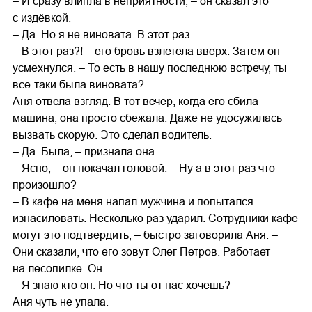
– И сразу влипла в неприятности, – он сказал это
с издёвкой.
– Да. Но я не виновата. В этот раз.
– В этот раз?! – его бровь взлетела вверх. Затем он
усмехнулся. – То есть в нашу последнюю встречу, ты
всё-таки была виновата?
Аня отвела взгляд. В тот вечер, когда его сбила
машина, она просто сбежала. Даже не удосужилась
вызвать скорую. Это сделал водитель.
– Да. Была, – признала она.
– Ясно, – он покачал головой. – Ну а в этот раз что
произошло?
– В кафе на меня напал мужчина и попытался
изнасиловать. Несколько раз ударил. Сотрудники кафе
могут это подтвердить, – быстро заговорила Аня. –
Они сказали, что его зовут Олег Петров. Работает
на лесопилке. Он…
– Я знаю кто он. Но что ты от нас хочешь?
Аня чуть не упала.