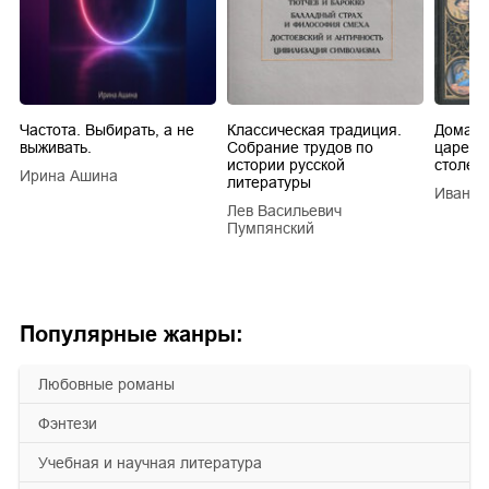
Частота. Выбирать, а не
Классическая традиция.
Домашн
выживать.
Собрание трудов по
царей в
истории русской
столети
Ирина Ашина
литературы
Иван Е
Лев Васильевич
Пумпянский
Популярные жанры:
любовные романы
фэнтези
учебная и научная литература