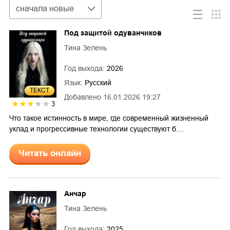
Сортировка
сначала новые
Под защитой одуванчиков
Тина Зелень
Год выхода:
2026
Язык:
Русский
ТЕКСТ
Добавлено
16.01.2026 19:27
3
Что такое истинность в мире, где современный жизненный
уклад и прогрессивные технологии существуют б…
Читать онлайн
Анчар
Тина Зелень
Год выхода:
2025