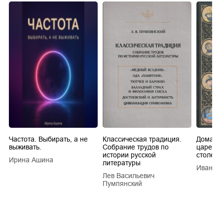
Частота. Выбирать, а не
Классическая традиция.
Домашн
выживать.
Собрание трудов по
царей в
истории русской
столети
Ирина Ашина
литературы
Иван Е
Лев Васильевич
Пумпянский