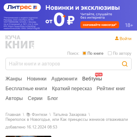
Войти
Поиск:
По книге
По автору
Жанры
Новинки
Аудиокниги
Вебтуны
Бесплатные книги
Краткий пересказ
Рейтинг книг
Авторы
Серии
Блог
Главная
📚
фэнтези
Татьяна Захарова
Переполох в Новогодье, или Как принцессы женихов отваживали
добавлено
16.12.2024 08:53