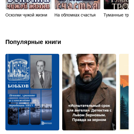
го
Осколки чужой жизни
На обломках счастья
Туманные тро
Популярные книги