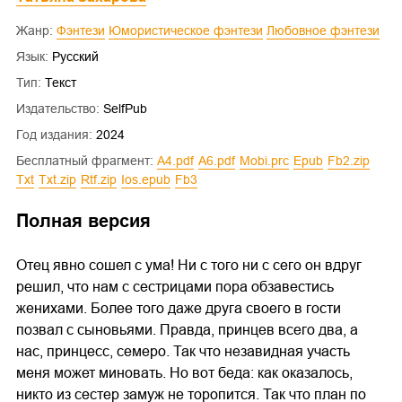
Жанр:
Фэнтези
Юмористическое фэнтези
Любовное фэнтези
Язык:
Русский
Тип:
Текст
Издательство:
SelfPub
Год издания:
2024
Бесплатный фрагмент:
a4.pdf
a6.pdf
mobi.prc
epub
fb2.zip
txt
txt.zip
rtf.zip
ios.epub
fb3
Полная версия
Отец явно сошел с ума! Ни с того ни с сего он вдруг
решил, что нам с сестрицами пора обзавестись
женихами. Более того даже друга своего в гости
позвал с сыновьями. Правда, принцев всего два, а
нас, принцесс, семеро. Так что незавидная участь
меня может миновать. Но вот беда: как оказалось,
никто из сестер замуж не торопится. Так что план по