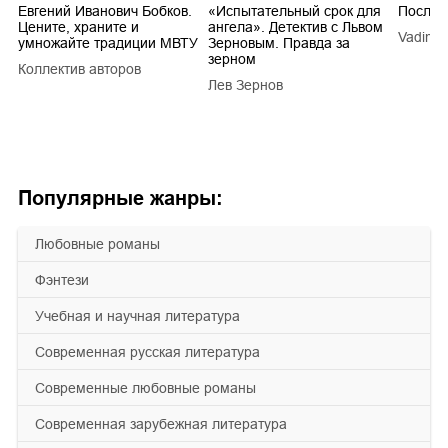
Евгений Иванович Бобков.
«Испытательный срок для
Послед
Цените, храните и
ангела». Детектив с Львом
Vadim V
умножайте традиции МВТУ
Зерновым. Правда за
зерном
Коллектив авторов
a
Лев Зернов
Популярные жанры:
любовные романы
фэнтези
учебная и научная литература
современная русская литература
современные любовные романы
современная зарубежная литература