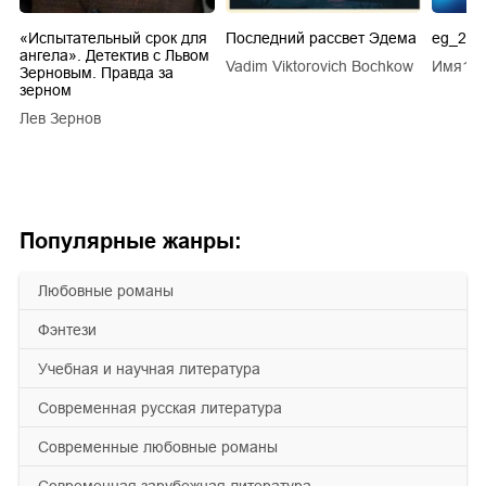
.
«Испытательный срок для
Последний рассвет Эдема
eg_20s
ангела». Детектив с Львом
Vadim Viktorovich Bochkow
Имя1 
ТУ
Зерновым. Правда за
зерном
Лев Зернов
Популярные жанры:
любовные романы
фэнтези
учебная и научная литература
современная русская литература
современные любовные романы
современная зарубежная литература