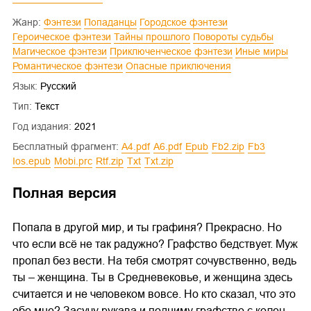
Жанр:
Фэнтези
Попаданцы
Городское фэнтези
Героическое фэнтези
Тайны прошлого
Повороты судьбы
Магическое фэнтези
Приключенческое фэнтези
Иные миры
Романтическое фэнтези
Опасные приключения
Язык:
Русский
Тип:
Текст
Год издания:
2021
Бесплатный фрагмент:
a4.pdf
a6.pdf
epub
fb2.zip
fb3
ios.epub
mobi.prc
rtf.zip
txt
txt.zip
Полная версия
Попала в другой мир, и ты графиня? Прекрасно. Но
что если всё не так радужно? Графство бедствует. Муж
пропал без вести. На тебя смотрят сочувственно, ведь
ты – женщина. Ты в Средневековье, и женщина здесь
считается и не человеком вовсе. Но кто сказал, что это
обо мне? Засучу рукава и подниму графство с колен.