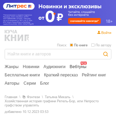
Войти
Поиск:
По книге
По автору
Жанры
Новинки
Аудиокниги
Вебтуны
Бесплатные книги
Краткий пересказ
Рейтинг книг
Авторы
Серии
Блог
Главная
📚
фэнтези
Татьяна Михаль
Хозяйственная история графини Ретель-Бор, или Непросто
графством управлять
добавлено
10.12.2023 03:53