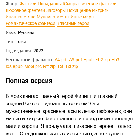
Жанр:
Фэнтези
Попаданцы
Юмористическое фэнтези
Любовное фэнтези
Заговоры
Похищение
Интриги
Инопланетяне
Мужчина мечты
Иные миры
Романтическое фэнтези
Властный герой
Язык:
Русский
Тип:
Текст
Год издания:
2022
Бесплатный фрагмент:
a4.pdf
a6.pdf
epub
fb2.zip
fb3
ios.epub
mobi.prc
rtf.zip
txt
txt.zip
Полная версия
В моих книгах главный герой Филипп и главный
злодей Виктор – идеальны во всём! Они
мужественные, красивые, асы в делах любовных, они
умные и хитрые, бесстрашные и перед ними трепещут
маги и короли. Я придумала шикарных героев, только
вот… Они должны жить в моей книге, а не крушить