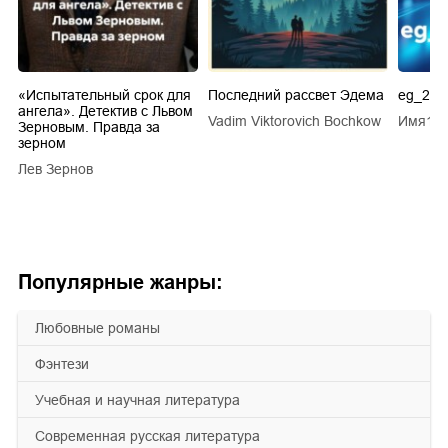
.
«Испытательный срок для
Последний рассвет Эдема
eg_20s
ангела». Детектив с Львом
Vadim Viktorovich Bochkow
Имя1 
ТУ
Зерновым. Правда за
зерном
Лев Зернов
Популярные жанры:
любовные романы
фэнтези
учебная и научная литература
современная русская литература