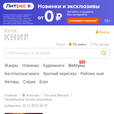
Войти
Поиск:
По книге
По автору
Жанры
Новинки
Аудиокниги
Вебтуны
Бесплатные книги
Краткий пересказ
Рейтинг книг
Авторы
Серии
Блог
Главная
📚
фэнтези
Татьяна Михаль
Чудовищные будни красавицы
добавлено
10.12.2023 08:37