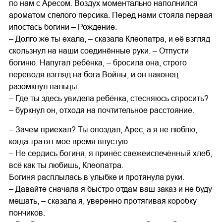
по нам с Аресом. Воздух моментально наполнился
ароматом спелого персика. Перед нами стояла первая
ипостась богини – Рождение.
– Долго же ты ехала, – сказала Клеопатра, и её взгляд
скользнул на наши соединённые руки. – Отпусти
богиню. Напугал ребёнка, – бросила она, строго
переводя взгляд на бога Войны, и он наконец
разомкнул пальцы.
– Где ты здесь увидела ребёнка, стесняюсь спросить?
– буркнул он, отходя на почтительное расстояние.
– Зачем приехал? Ты опоздал, Арес, а я не люблю,
когда тратят моё время впустую.
– Не сердись богиня, я принёс свежеиспечённый хлеб,
всё как ты любишь, Клеопатра.
Богиня расплылась в улыбке и протянула руки.
– Давайте сначала я быстро отдам ваш заказ и не буду
мешать, – сказала я, уверенно протягивая коробку
пончиков.