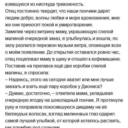
взявшуюся из ниоткуда тревожность.
Отец постоянно твердит, что наши пончики дарят
людям добро, волны любви и море вдохновения, мне
же они приносят покой и умиротворение.
Заметив через витрину маму, украшающую спелой
малиной очередной заказ, я улыбнулась и вошла, по
залу разлился перезвон музыки ветра, оповещая всех
о моём появлении. До открытия оставался ровно час,
отец поцеловал маму в щеку и отошёл к кофемашине.
Поставив на прилавок ещё две коробки спелой
малины, я спросила:
– Надеюсь, этого на сегодня хватит или мне лучше
заехать и взять ещё пару коробок у Диониса?
– Думаю, достаточно, – ответила мама, укладывая
очередную ягодку на шоколадный пончик. Я протянула
руку и поправила покосившуюся диадему на её
белокурых волосах, взгляд малиновых глаз одарил
самой лучшей улыбкой, от которой хотелось растаять,
как пломбир под солнцем.