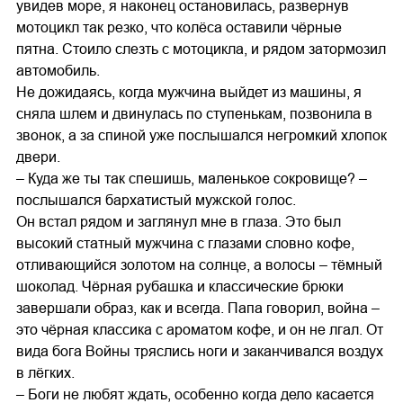
увидев море, я наконец остановилась, развернув
мотоцикл так резко, что колёса оставили чёрные
пятна. Стоило слезть с мотоцикла, и рядом затормозил
автомобиль.
Не дожидаясь, когда мужчина выйдет из машины, я
сняла шлем и двинулась по ступенькам, позвонила в
звонок, а за спиной уже послышался негромкий хлопок
двери.
– Куда же ты так спешишь, маленькое сокровище? –
послышался бархатистый мужской голос.
Он встал рядом и заглянул мне в глаза. Это был
высокий статный мужчина с глазами словно кофе,
отливающийся золотом на солнце, а волосы – тёмный
шоколад. Чёрная рубашка и классические брюки
завершали образ, как и всегда. Папа говорил, война –
это чёрная классика с ароматом кофе, и он не лгал. От
вида бога Войны тряслись ноги и заканчивался воздух
в лёгких.
– Боги не любят ждать, особенно когда дело касается