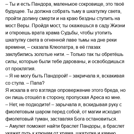
– Ты и есть Пандора, маленькое сокровище, это твоё
будущее. Ты должна собрать тьму в шкатулку света,
пройти долину смерти и на краю бездны ступить на
мост Веры. Пройдя мост, ты окажешься в саду Жизни
и откроешь врата храма Судьбы, чтобы утопить
шкатулку света в огненной лаве тьмы на дне реки
времени, – сказала Клеопатра, в её глазах
заклубились золотые нити. – Только так ты обретёшь
силы, которые были тебе дарованы, и освободишься
от проклятия.
– Я не могу быть Пандорой! – закричала я, вскакивая
со стула. – Папа?
Я искала в его взгляде опровержение этого бреда, но
он лишь отошёл в сторону, пропуская Ареса ко мне.
– Нет, не подходите! – зарычала я, вскидывая руку с
фиолетовым шаром перед собой, от магии исходил
фиолетовый туман, заставляя Бога остановиться.
– Амулет поможет найти браслет Пандоры, а браслет
укажет путь к ключам от храма, шкатулке и камню