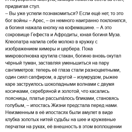
придвигая стул.
– Вы уже успели познакомиться? Если ещё нет, то это
бог войны – Арес, – он немного наигранно поклонился,
а богиня нажала кнопку на кофемашине. – А это
сокровище Гефеста и Афродиты, юная богиня Муза.
Клеопатра налила себе молоко в кружку с
изображением химеры и цербера. Пока
микроволновка крутила стакан, богиню вновь окутал
чёрный туман, заставляя уменьшиться на пару
сантиметров: теперь её глаза стали разноцветными,
один сиял сапфиром, а другой – изумрудом, рыжее
каре заструилось шоколадными волнами с двумя
косичками, серебряной и золотой, что касались
поясницы, платье рассыпа́лось бликами, становясь
голубым, – ипостась Жизни предстала перед нами.
Неизменным в её ипостасях были амулет в виде
клубка золотых нитей судьбы на шее и кружевные
перчатки на руках, её внешность в этом воплощении