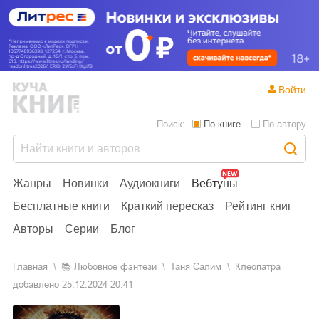
Войти
Поиск:
По книге
По автору
Жанры
Новинки
Аудиокниги
Вебтуны
Бесплатные книги
Краткий пересказ
Рейтинг книг
Авторы
Серии
Блог
Главная
📚
любовное фэнтези
Таня Салим
Клеопатра
добавлено
25.12.2024 20:41