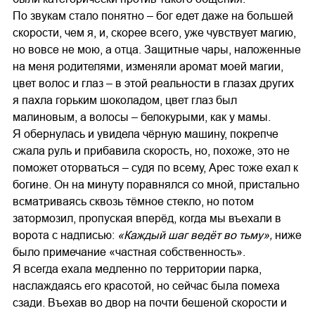
По звукам стало понятно – бог едет даже на большей
скорости, чем я, и, скорее всего, уже чувствует магию,
но вовсе не мою, а отца. Защитные чары, наложенные
на меня родителями, изменяли аромат моей магии,
цвет волос и глаз – в этой реальности в глазах других
я пахла горьким шоколадом, цвет глаз был
малиновым, а волосы – белокурыми, как у мамы.
Я обернулась и увидела чёрную машину, покрепче
сжала руль и прибавила скорость, но, похоже, это не
поможет оторваться – судя по всему, Арес тоже ехал к
богине. Он на минуту поравнялся со мной, пристально
всматриваясь сквозь тёмное стекло, но потом
затормозил, пропуская вперёд, когда мы въехали в
ворота с надписью:
«Каждый шаг ведёт во тьму»,
ниже
было примечание «частная собственность».
Я всегда ехала медленно по территории парка,
наслаждаясь его красотой, но сейчас была помеха
сзади. Въехав во двор на почти бешеной скорости и