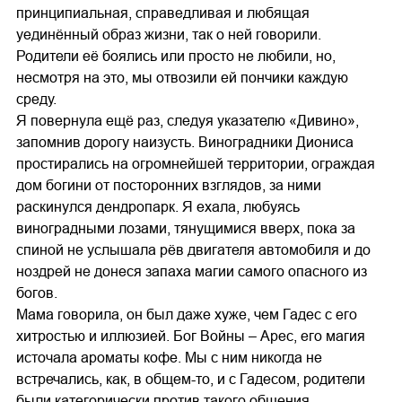
принципиальная, справедливая и любящая
уединённый образ жизни, так о ней говорили.
Родители её боялись или просто не любили, но,
несмотря на это, мы отвозили ей пончики каждую
среду.
Я повернула ещё раз, следуя указателю «Дивино»,
запомнив дорогу наизусть. Виноградники Диониса
простирались на огромнейшей территории, ограждая
дом богини от посторонних взглядов, за ними
раскинулся дендропарк. Я ехала, любуясь
виноградными лозами, тянущимися вверх, пока за
спиной не услышала рёв двигателя автомобиля и до
ноздрей не донеся запаха магии самого опасного из
богов.
Мама говорила, он был даже хуже, чем Гадес с его
хитростью и иллюзией. Бог Войны – Арес, его магия
источала ароматы кофе. Мы с ним никогда не
встречались, как, в общем-то, и с Гадесом, родители
были категорически против такого общения.