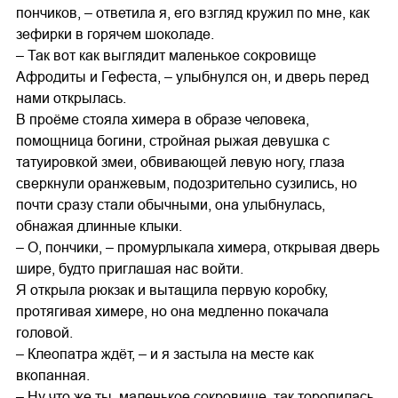
пончиков, – ответила я, его взгляд кружил по мне, как
зефирки в горячем шоколаде.
– Так вот как выглядит маленькое сокровище
Афродиты и Гефеста, – улыбнулся он, и дверь перед
нами открылась.
В проёме стояла химера в образе человека,
помощница богини, стройная рыжая девушка с
татуировкой змеи, обвивающей левую ногу, глаза
сверкнули оранжевым, подозрительно сузились, но
почти сразу стали обычными, она улыбнулась,
обнажая длинные клыки.
– О, пончики, – промурлыкала химера, открывая дверь
шире, будто приглашая нас войти.
Я открыла рюкзак и вытащила первую коробку,
протягивая химере, но она медленно покачала
головой.
– Клеопатра ждёт, – и я застыла на месте как
вкопанная.
– Ну что же ты, маленькое сокровище, так торопилась,