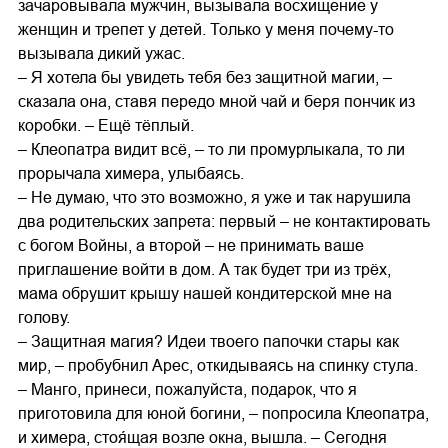
зачаровывала мужчин, вызывала восхищение у
женщин и трепет у детей. Только у меня почему-то
вызывала дикий ужас.
– Я хотела бы увидеть тебя без защитной магии, –
сказала она, ставя передо мной чай и беря пончик из
коробки. – Ещё тёплый.
– Клеопатра видит всё, – то ли промурлыкала, то ли
прорычала химера, улыбаясь.
– Не думаю, что это возможно, я уже и так нарушила
два родительских запрета: первый – не контактировать
с богом Войны, а второй – не принимать ваше
приглашение войти в дом. А так будет три из трёх,
мама обрушит крышу нашей кондитерской мне на
голову.
– Защитная магия? Идеи твоего папочки стары как
мир, – пробубнил Арес, откидываясь на спинку стула.
– Манго, принеси, пожалуйста, подарок, что я
приготовила для юной богини, – попросила Клеопатра,
и химера, стоя́щая возле окна, вышла. – Сегодня