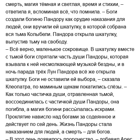
смерть, магия тёмная и светлая, время и стихии, –
ответила я, вспоминая всё, что помнила. – Боги
создали богиню Пандору как орудие наказания для
людей, они вручили ей шкатулку, в которой собрана
вся тьма Колыбели. Пандора открыла шкатулку,
выпустив тьму на свободу.
– Всё верно, маленькое сокровище. В шкатулку вместе
с тьмой боги спрятали часть души Пандоры, которая
взывала к ней несмолкающей музыкой бездны, и в
ночь парада трёх Лун Пандора всё же открыла
шкатулку. Боги не оставили ей выбора, – сказала
Клеопатра, по маминым щекам покатились слёзы. –
Как только частичка души, отравленная тьмой,
воссоединилась с частичкой души Пандоры, она
погибла, а магия богини рассы́палась искрами.
Проклятие нависло над богами за содеянное и
действует по сей день. Жизнь Пандоры стала
наказанием для людей, а смерть – для богов.
– В этот день появилось пророчество, – добавил Арес.