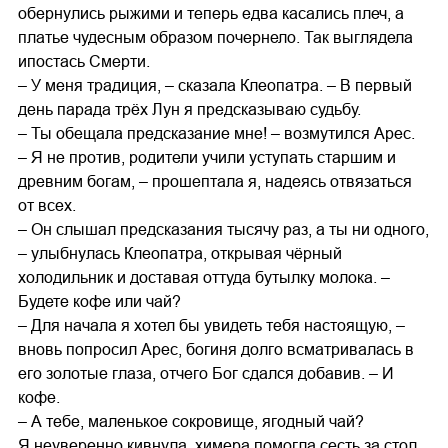
обернулись рыжими и теперь едва касались плеч, а
платье чудесным образом почернело. Так выглядела
ипостась Смерти.
– У меня традиция, – сказала Клеопатра. – В первый
день парада трёх Лун я предсказываю судьбу.
– Ты обещала предсказание мне! – возмутился Арес.
– Я не против, родители учили уступать старшим и
древним богам, – прошептала я, надеясь отвязаться
от всех.
– Он слышал предсказания тысячу раз, а ты ни одного,
– улыбнулась Клеопатра, открывая чёрный
холодильник и доставая оттуда бутылку молока. –
Будете кофе или чай?
– Для начала я хотел бы увидеть тебя настоящую, –
вновь попросил Арес, богиня долго всматривалась в
его золотые глаза, отчего Бог сдался добавив. – И
кофе.
– А тебе, маленькое сокровище, ягодный чай?
Я неуверенно кивнула, химера помогла сесть за стол,