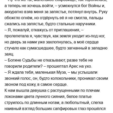
а теперь не хочешь войти, – усмехнулся бог Войны и,
аккуратно взяв меня за запястье, потянул внутрь. Руку
обожгло огнём, но отдёрнуть её я не смогла, пальцы
сжались на запястье, будто стальные наручники.
– Я, пожалуй, откажусь от приглашения, –
пролепетала я, чувствуя, как земля уходит из-под ног,
но дверь за нами уже захлопнулась, а моё сердце
стучало как сумасшедшее, будто загнанный в западню
заяц.
– Богине Судьбы не отказывают, разве тебе не
говорили родители? – прошептал Арес на ухо.
– Я ждала тебя, маленькая Муза, – мы услышали
звонкий голос, он, будто колокольчики, проникал своим
звоном под кожу, в самое сердце.
К нам вышла девушка с распущенными по плечам
локонами цвета лунного сияния, белое платье
струилось по длинным ногам, а любопытный, слегка
наивный взгляд больших сапфировых глаз прошёлся