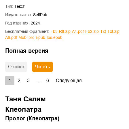
Тип:
Текст
Издательство:
SelfPub
Год издания:
2024
Бесплатный фрагмент:
fb3
rtf.zip
a4.pdf
fb2.zip
txt
txt.zip
a6.pdf
mobi.prc
epub
ios.epub
Полная версия
О книге
Читать
1
2
3
...
6
Следующая
Таня Салим
Клеопатра
Пролог (Клеопатра)