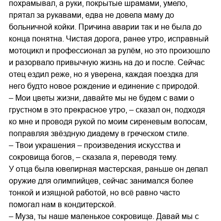
похрамывал, а руки, покрытые шрамами, умело,
прятал за рукавами, едва не довела маму до
больничной койки. Причина аварии так и не была до
конца понятна. Чистая дорога, ранее утро, исправный
мотоцикл и профессионал за рулём, но это произошло
и разорвало привычную жизнь на до и после. Сейчас
отец ездил реже, но я уверена, каждая поездка для
него будто новое рождение и единение с природой.
– Мои цветы жизни, давайте мы не будем с вами о
грустном в это прекрасное утро, – сказал он, подходя
ко мне и проводя рукой по моим сиреневым волосам,
поправляя звёздную диадему в греческом стиле.
– Твои украшения – произведения искусства и
сокровища богов, – сказала я, переводя тему.
У отца была ювелирная мастерская, раньше он делал
оружие для олимпийцев, сейчас занимался более
тонкой и изящной работой, но всё равно часто
помогал нам в кондитерской.
– Муза, ты наше маленькое сокровище. Давай мы с