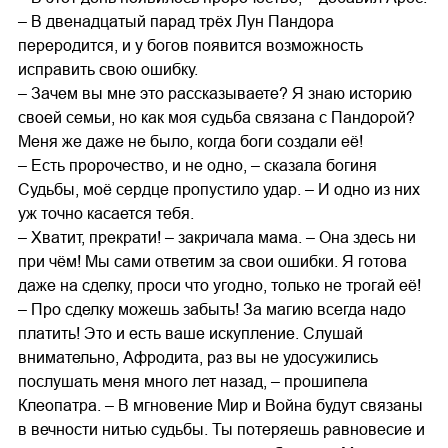
– В двенадцатый парад трёх Лун Пандора
переродится, и у богов появится возможность
исправить свою ошибку.
– Зачем вы мне это рассказываете? Я знаю историю
своей семьи, но как моя судьба связана с Пандорой?
Меня же даже не было, когда боги создали её!
– Есть пророчество, и не одно, – сказала богиня
Судьбы, моё сердце пропустило удар. – И одно из них
уж точно касается тебя.
– Хватит, прекрати! – закричала мама. – Она здесь ни
при чём! Мы сами ответим за свои ошибки. Я готова
даже на сделку, проси что угодно, только не трогай её!
– Про сделку можешь забыть! За магию всегда надо
платить! Это и есть ваше искупление. Слушай
внимательно, Афродита, раз вы не удосужились
послушать меня много лет назад, – прошипела
Клеопатра. – В мгновение Мир и Война будут связаны
в вечности нитью судьбы. Ты потеряешь равновесие и