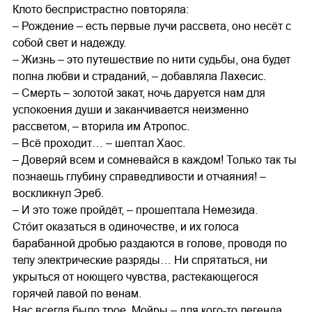
Клото беспристрастно повторяла:
– Рождение – есть первые лучи рассвета, оно несёт с
собой свет и надежду.
– Жизнь – это путешествие по нити судьбы, она будет
полна любви и страданий, – добавляла Лахесис.
– Смерть – золотой закат, ночь даруется нам для
успокоения души и заканчивается неизменно
рассветом, – вторила им Атропос.
– Всё проходит… – шептал Хаос.
– Доверяй всем и сомневайся в каждом! Только так ты
познаешь глубину справедливости и отчаяния! –
воскликнул Эреб.
– И это тоже пройдёт, – прошептала Немезида.
Сто́ит оказаться в одиночестве, и их голоса
барабанной дробью раздаются в голове, проводя по
телу электрические разряды… Ни спрятаться, ни
укрыться от ноющего чувства, растекающегося
горячей лавой по венам.
Нас всегда было трое. Мойры – для кого-то легенда,