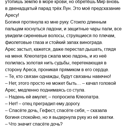
утопишь землю в море крови, но обретёшь Мир вновь
в двенадцатый парад трёх Лун. Это моё предсказание
Аресу!
Богиня протянула ко мне руку. Стоило длинным
пальцам коснуться ладони, и защитные чары пали, все
увидели сиреневые волосы, струящиеся по плечам,
фиолетовые глаза и стойкий запах винограда.
Арес застыл, кажется, даже перестал дышать, глядя
на меня. Клеопатра сжала мою ладонь, и из неё
полилась золотая нить судьбы, перетекающая в
сторону Ареса, проникая прямиком в его сердце.
– Те, кто связан однажды, будут связаны навечно!
– Нет, этого просто не может быть… – качал головой
Арес, медленно поднимаясь со стула.
– Надень ей амулет, – попросила Клеопатра.
– Нет! – отец преградил ему дорогу.
– Спасёте дочь, Гефест, спасёте себя, – сказала
богиня спокойно, но я выдернула руку из её хватки.
– Что значит спасёте дочь?