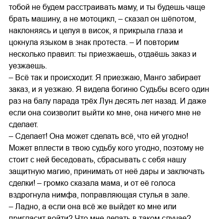
тобой не будем расстраивать маму, и ты будешь чаще
брать машину, а не мотоцикл, – сказал он шёпотом,
наклоняясь и целуя в висок, я прикрыла глаза и
цокнула языком в знак протеста. – И повторим
несколько правил: ты приезжаешь, отдаёшь заказ и
уезжаешь.
– Всё так и происходит. Я приезжаю, Манго забирает
заказ, и я уезжаю. Я видела богиню Судьбы всего один
раз на балу парада трёх Лун десять лет назад. И даже
если она соизволит выйти ко мне, она ничего мне не
сделает.
– Сделает! Она может сделать всё, что ей угодно!
Может вплести в твою судьбу кого угодно, поэтому не
стоит с ней беседовать, сбрасывать с себя нашу
защитную магию, принимать от неё дары и заключать
сделки! – громко сказала мама, и от её голоса
вздрогнула нимфа, поправляющая стулья в зале.
– Ладно, а если она всё же выйдет ко мне или
пригласит войти? Что мне делать в таком случае?