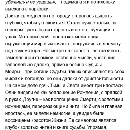
убежишь и не уедешь»,
– подумала я и потихоньку
выехала с парковки.
Двигаясь медленно по городу, старалась дышать
глубоко, чтобы успокоиться. Стало лучше только за
городом, здесь были скорость и ветер, шумящий в
ушах. Мотоцикл действовал как медитация,
окружающий мир выключался, погружаясь в дремоту
под звук мотора. Несмотря на скорость, всё казалось
замедленной съёмкой, особенно мысли, уносящие
запредельно далеко, прямо к богине Судьбы.
Мойры – три богини Судьбы, так их описывают во всех
мифах и легендах, но они далеки от действительности.
На самом деле дочь Тьмы и Света имеет три ипостаси.
Одни видели её как воплощение Рождения, с прялкой
в руках. Другие – как воплощение Смерти, с золотыми
ножницами, перерезающими нити. Но была и главная
ипостась, её видели немногие, а увидев были
восхищены красотой Жизни. Её символом являлся
клубок золотых нитей и книга судьбы. Упрямая,