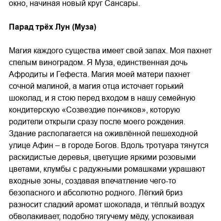
окно, начиная новый круг Сансары.
Парад трёх Лун (Муза)
Магия каждого существа имеет свой запах. Моя пахнет
спелым виноградом. Я Муза, единственная дочь
Афродиты и Гефеста. Магия моей матери пахнет
сочной малиной, а магия отца источает горький
шоколад, и я стою перед входом в нашу семейную
кондитерскую «Созвездие пончиков», которую
родители открыли сразу после моего рождения.
Здание располагается на оживлённой пешеходной
улице Афин – в городе Богов. Вдоль тротуара тянутся
раскидистые деревья, цветущие яркими розовыми
цветами, клумбы с радужными ромашками украшают
входные зоны, создавая впечатление чего-то
безопасного и абсолютно родного. Лёгкий бриз
разносит сладкий аромат шоколада, и тёплый воздух
обволакивает, подобно тягучему мёду, успокаивая