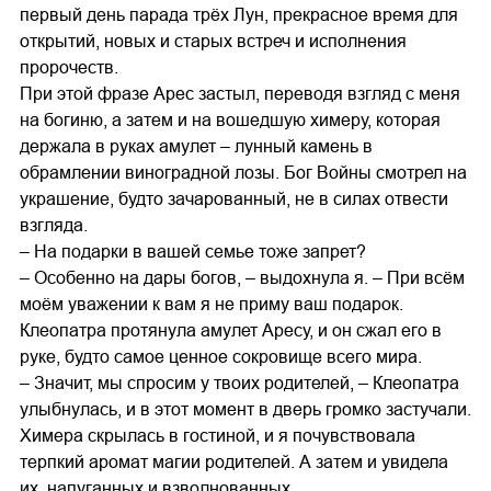
первый день парада трёх Лун, прекрасное время для
открытий, новых и старых встреч и исполнения
пророчеств.
При этой фразе Арес застыл, переводя взгляд с меня
на богиню, а затем и на вошедшую химеру, которая
держала в руках амулет – лунный камень в
обрамлении виноградной лозы. Бог Войны смотрел на
украшение, будто зачарованный, не в силах отвести
взгляда.
– На подарки в вашей семье тоже запрет?
– Особенно на дары богов, – выдохнула я. – При всём
моём уважении к вам я не приму ваш подарок.
Клеопатра протянула амулет Аресу, и он сжал его в
руке, будто самое ценное сокровище всего мира.
– Значит, мы спросим у твоих родителей, – Клеопатра
улыбнулась, и в этот момент в дверь громко застучали.
Химера скрылась в гостиной, и я почувствовала
терпкий аромат магии родителей. А затем и увидела
их, напуганных и взволнованных.