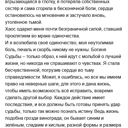
вгрызающаяся в глотку, я потеряла собственных
сестёр и сама сгорела в бесконечной боли, сердце
остановилось на мгновение и застучало вновь,
утолённое тьмой.
Хаос одарил меня почти безграничной силой, ставшей
проклятием во мраке одиночества.
И я возлюбила своё одиночество, моя неутолимая
боль, печаль и скорбь никому не нужны. Богиня
Судьбы – только образ, к ней идут с мольбой о лучшей
жизни, но никогда не спрашивают о чувствах. Я стала
бесчувственной, погрузив сердце во тьму
справедливости. Может, я ошиблась, но все мы имеем
право на неверные шаги, для этого и дана жизнь,
чтобы иметь возможность всё исправить, вовремя
сделать другой выбор. Каждое действие имеет
последствия, и все должны быть готовы принять удар
судьбы, только так можно познать истину. Ведь жизнь
подобна грозди винограда, он бывает синим и
зелёным, сладким и кислым, разной формы и размера.