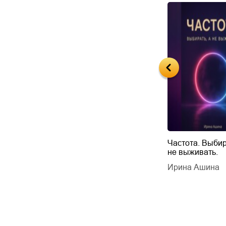
Будущий автор
Частота. Выбир
не выживать.
дарчук Паули
Литрес Самиздат
дарчук Паули
Ирина Ашина