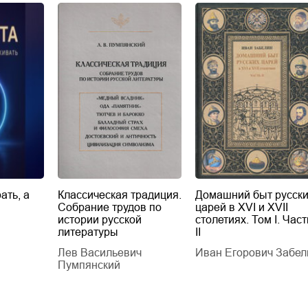
ать, а
Классическая традиция.
Домашний быт русск
Собрание трудов по
царей в XVI и XVII
истории русской
столетиях. Том I. Част
литературы
II
Лев Васильевич
Иван Егорович Забел
Пумпянский