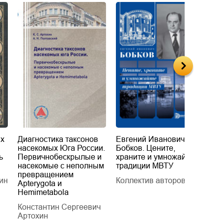
их
Диагностика таксонов
Евгений Иванович
«
насекомых Юга России.
Бобков. Цените,
д
ь
Первичнобескрылые и
храните и умножайте
Л
насекомые с неполным
традиции МВТУ
П
превращением
ин
Коллектив авторов
Л
Apterygota и
Hemimetabola
Константин Сергеевич
Артохин