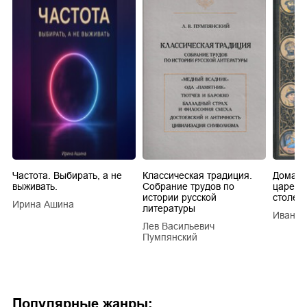
Частота. Выбирать, а не
Классическая традиция.
Домашн
выживать.
Собрание трудов по
царей в
истории русской
столети
Ирина Ашина
литературы
Иван Е
Лев Васильевич
Пумпянский
Популярные жанры: