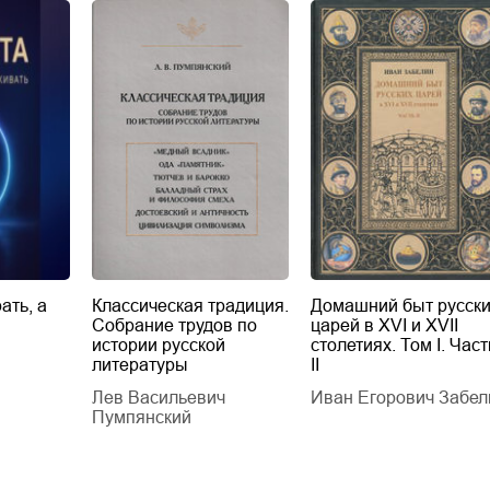
ать, а
Классическая традиция.
Домашний быт русск
Собрание трудов по
царей в XVI и XVII
истории русской
столетиях. Том I. Част
литературы
II
Лев Васильевич
Иван Егорович Забел
Пумпянский