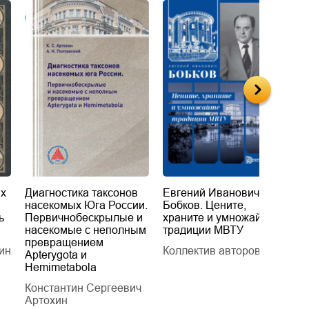
их
Диагностика таксонов
Евгений Иванович
«
насекомых Юга России.
Бобков. Цените,
д
ь
Первичнобескрылые и
храните и умножайте
Л
насекомые с неполным
традиции МВТУ
П
превращением
ин
Коллектив авторов
Л
Apterygota и
Hemimetabola
Константин Сергеевич
Артохин