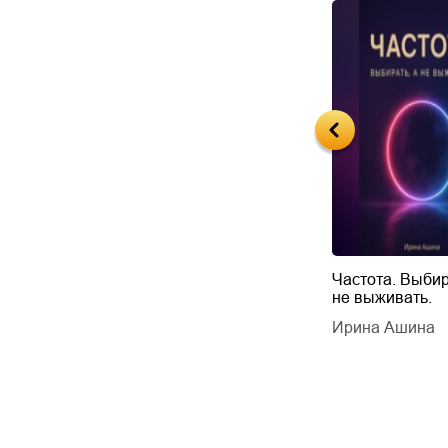
Будущий автор
Частота. Выбир
не выживать.
дарчук Паули
Литрес Самиздат
дарчук Паули
Ирина Ашина