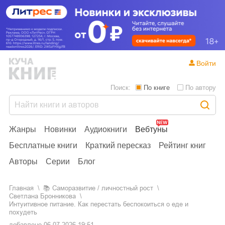
Войти
Поиск:
По книге
По автору
Жанры
Новинки
Аудиокниги
Вебтуны
Бесплатные книги
Краткий пересказ
Рейтинг книг
Авторы
Серии
Блог
Главная
📚
саморазвитие / личностный рост
Светлана Бронникова
Интуитивное питание. Как перестать беспокоиться о еде и
похудеть
добавлено
06.07.2026 19:51