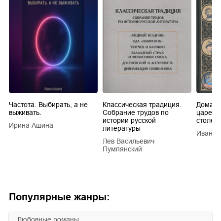
Частота. Выбирать, а не
Классическая традиция.
Домашн
выживать.
Собрание трудов по
царей в
истории русской
столети
Ирина Ашина
литературы
Иван Е
Лев Васильевич
Пумпянский
Популярные жанры:
любовные романы