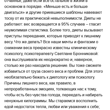
отчаянье, даже если всё остальное в жизни в
основном в порядке. «Меньше есть и больше
двигаться» и другие приевшиеся шаблоны навевают
тоску от их практической невыполнимости. Диеты не
работают: вес возвращается в 95% случаев – гласит
неумолимая статистика. Более того, диеты вызывают
приступы переедания, которые приводят к лишнему
весу. Что же делать? Все наши мечты и фантазии о
снижении веса прекрасно известны клиническому
психологу, психотерапевту Светлане Бронниковой:
она выслушивала их неоднократно и, наверное,
столько же раз находила решение. Вы тоже сможете
избавиться от груза своего веса и проблем. Для этого
необязательно бежать к диетологу или психологу.
Причины лишнего веса, как правило, в
непроработанных эмоциях, толкающих нас к тому,
чтобы есть без чувства голода, переедать и набирать
ненужные килограммы. Мы стараемся восполнить
едой недостаток тепла, любви или уважения к себе;