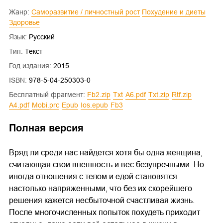
Жанр:
Саморазвитие / личностный рост
Похудение и диеты
Здоровье
Язык:
Русский
Тип:
Текст
Год издания:
2015
ISBN:
978-5-04-250303-0
Бесплатный фрагмент:
fb2.zip
txt
a6.pdf
txt.zip
rtf.zip
a4.pdf
mobi.prc
epub
ios.epub
fb3
Полная версия
Вряд ли среди нас найдется хотя бы одна женщина,
считающая свои внешность и вес безупречными. Но
иногда отношения с телом и едой становятся
настолько напряженными, что без их скорейшего
решения кажется несбыточной счастливая жизнь.
После многочисленных попыток похудеть приходит