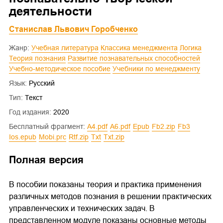
деятельности
Станислав Львович Горобченко
Жанр:
Учебная литература
Классика менеджмента
Логика
Теория познания
Развитие познавательных способностей
Учебно-методическое пособие
Учебники по менеджменту
Язык:
Русский
Тип:
Текст
Год издания:
2020
Бесплатный фрагмент:
a4.pdf
a6.pdf
epub
fb2.zip
fb3
ios.epub
mobi.prc
rtf.zip
txt
txt.zip
Полная версия
В пособии показаны теория и практика применения
различных методов познания в решении практических
управленческих и технических задач. В
представленном модуле показаны основные методы