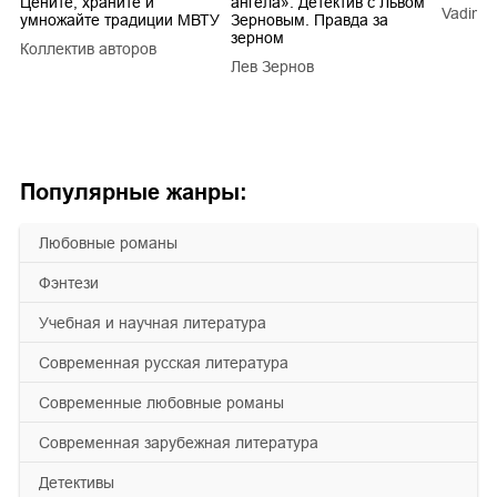
Цените, храните и
ангела». Детектив с Львом
Vadim V
умножайте традиции МВТУ
Зерновым. Правда за
зерном
Коллектив авторов
a
Лев Зернов
Популярные жанры:
любовные романы
фэнтези
учебная и научная литература
современная русская литература
современные любовные романы
современная зарубежная литература
детективы