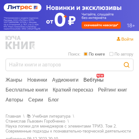
Войти
Поиск:
По книге
По автору
Жанры
Новинки
Аудиокниги
Вебтуны
Бесплатные книги
Краткий пересказ
Рейтинг книг
Авторы
Серии
Блог
Главная
📚
учебная литература
Станислав Львович Горобченко
Наука логики для менеджеров с элементами ТРИЗ. Том 2.
Современные подходы к познавательно-творческой деятельности
добавлено
09.12.2023 20:10