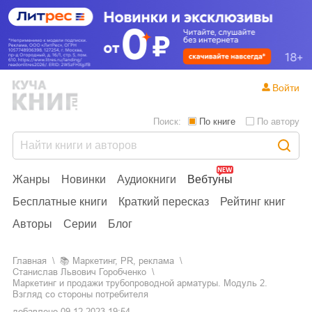
Войти
Поиск:
По книге
По автору
Жанры
Новинки
Аудиокниги
Вебтуны
Бесплатные книги
Краткий пересказ
Рейтинг книг
Авторы
Серии
Блог
Главная
📚
маркетинг, PR, реклама
Станислав Львович Горобченко
Маркетинг и продажи трубопроводной арматуры. Модуль 2.
Взгляд со стороны потребителя
добавлено
09.12.2023 19:54