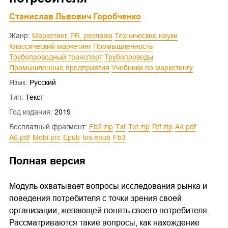
Станислав Львович Горобченко
Жанр:
Маркетинг, PR, реклама
Технические науки
Классический маркетинг
Промышленность
Трубопроводный транспорт
Трубопроводы
Промышленные предприятия
Учебники по маркетингу
Язык:
Русский
Тип:
Текст
Год издания:
2019
Бесплатный фрагмент:
fb2.zip
txt
txt.zip
rtf.zip
a4.pdf
a6.pdf
mobi.prc
epub
ios.epub
fb3
Полная версия
Модуль охватывает вопросы исследования рынка и
поведения потребителя с точки зрения своей
организации, желающей понять своего потребителя.
Рассматриваются такие вопросы, как нахождение