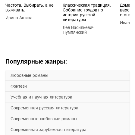
Частота. Выбирать, а не
Классическая традиция.
Домашн
выживать.
Собрание трудов по
царей в
истории русской
столети
Ирина Ашина
литературы
Иван Е
Лев Васильевич
Пумпянский
Популярные жанры:
любовные романы
фэнтези
учебная и научная литература
современная русская литература
современные любовные романы
современная зарубежная литература