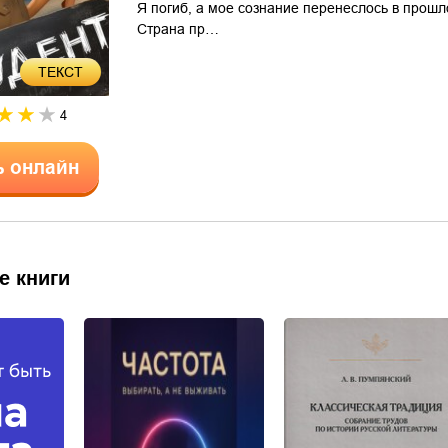
Я погиб, а мое сознание перенеслось в прошл
Страна пр…
ТЕКСТ
4
ь онлайн
е книги