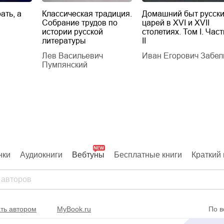
ать, а
Классическая традиция.
Домашний быт русск
Собрание трудов по
царей в XVI и XVII
истории русской
столетиях. Том I. Част
литературы
II
Лев Васильевич
Иван Егорович Забел
Пумпянский
нки
Аудиокниги
Вебтуны
Бесплатные книги
Краткий 
ть автором
MyBook.ru
По в