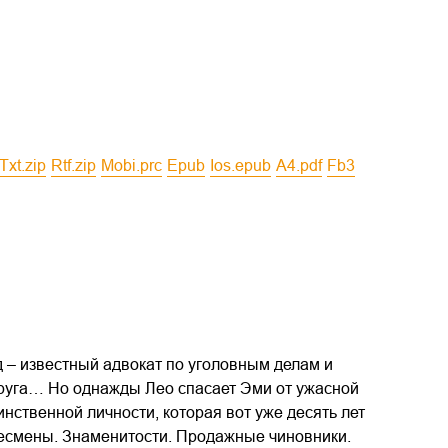
txt.zip
rtf.zip
mobi.prc
epub
ios.epub
a4.pdf
fb3
 – известный адвокат по уголовным делам и
друга… Но однажды Лео спасает Эми от ужасной
инственной личности, которая вот уже десять лет
несмены. Знаменитости. Продажные чиновники.