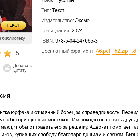
Язык:
Русский
Тип:
Текст
Издательство:
Эксмо
ТЕКСТ
Год издания:
2024
в библиотеку
ISBN:
978-5-04-247065-3
Бесплатный фрагмент:
a6.pdf
fb2.zip
txt
5
Добавить
цитату
сия
нтка юрфака и отчаянный борец за справедливость. Леонид
мых беспринципных маньяков. Им никогда не понять друг 
имают, чтобы отправить его за решетку. Адвокат помогает та
ников, купивших свободу благодаря деньгам и связям. Биз