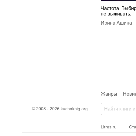
Будущий автор
Частота. Выбир
не выживать.
дарчук Паули
Литрес Самиздат
дарчук Паули
Ирина Ашина
Жанры
Нови
© 2008 - 2026 kuchaknig.org
Litres.ru
Ста