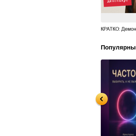
ус
Биография страсти
КРАТКО: Демон
Популярны