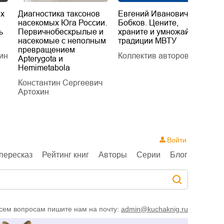
их
Диагностика таксонов
Евгений Иванович
«
насекомых Юга России.
Бобков. Цените,
д
ь
Первичнобескрылые и
храните и умножайте
Л
насекомые с неполным
традиции МВТУ
П
превращением
ин
Коллектив авторов
Л
Apterygota и
Hemimetabola
Константин Сергеевич
Артохин
Войти
пересказ
Рейтинг книг
Авторы
Серии
Блог
сем вопросам пишите нам на почту:
admin@kuchaknig.ru