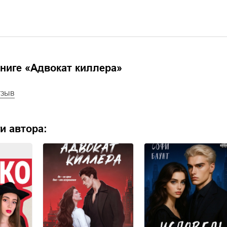
ниге «
Адвокат киллера
»
тзыв
и автора: