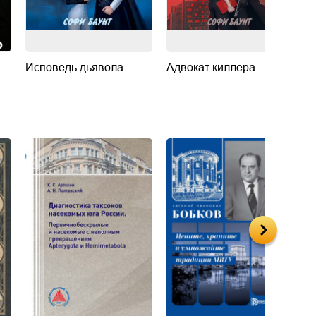
Исповедь дьявола
Адвокат киллера
Д