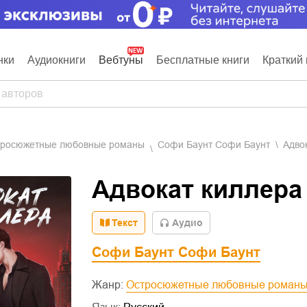
нки
Аудиокниги
Вебтуны
Бесплатные книги
Краткий 
стросюжетные любовные романы
Софи Баунт Софи Баунт
Адво
Адвокат киллера
Текст
Aудио
Софи Баунт Софи Баунт
Жанр:
Остросюжетные любовные роман