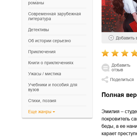
романы
современная зарубежная
литература
детективы
Добавить
об истории серьезно
приключения
книги о приключениях
Добавить
отзыв
ужасы / мистика
Поделиться
учебники и пособия для
вузов
Полная вер
cтихи, поэзия
Эмилия – студе
Еще
жанры
покровитель са
беды, а ее нан
карает преступ