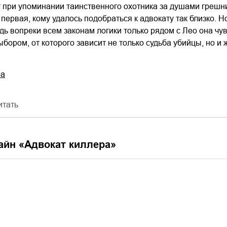
при упоминании таинственного охотника за душами грешни
 первая, кому удалось подобраться к адвокату так близко. Н
дь вопреки всем законам логики только рядом с Лео она чув
ыбором, от которого зависит не только судьба убийцы, но и
ра
итать
айн «
Адвокат киллера
»