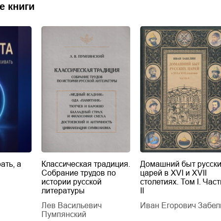
е книги
ать, а
Классическая традиция.
Домашний быт русск
Собрание трудов по
царей в XVI и XVII
истории русской
столетиях. Том I. Част
литературы
II
Лев Васильевич
Иван Егорович Забел
Пумпянский