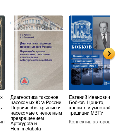
их
Диагностика таксонов
Евгений Иванович
«
насекомых Юга России.
Бобков. Цените,
д
ь
Первичнобескрылые и
храните и умножайте
Л
насекомые с неполным
традиции МВТУ
П
превращением
ин
Коллектив авторов
Л
Apterygota и
Hemimetabola