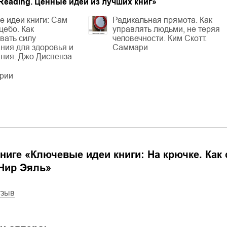
Reading. Ценные идеи из лучших книг
»
 идеи книги: Сам
Радикальная прямота. Как
цебо. Как
управлять людьми, не теряя
вать силу
человечности. Ким Скотт.
ния для здоровья и
Саммари
ния. Джо Диспенза
ерии
ниге «
Ключевые идеи книги: На крючке. Ка
Нир Эяль
»
тзыв