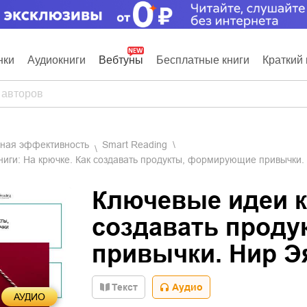
нки
Аудиокниги
Вебтуны
Бесплатные книги
Краткий 
чная эффективность
Smart Reading
ниги: На крючке. Как создавать продукты, формирующие привычки.
Ключевые идеи кн
создавать прод
привычки. Нир Э
Текст
Аудио
АУДИО