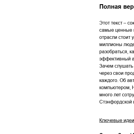
Полная вер
Этот текст – с
самые ценные 
отрасли стоит 
миллионы людей
разобраться, к
эффективный ал
Зачем слушать •
через свои про
каждого. Об ав
компьютером, 
много лет сотру
Стэнфордской ш
Ключевые идеи 