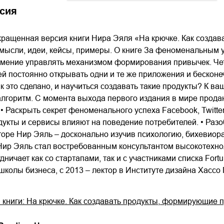
01.mp3
25:10
сия
02.mp3
20:50
окращенная версия книги Нира Эяля «На крючке. Как созда
03.mp3
14:00
мысли, идеи, кейсы, примеры. О книге За феноменальным
умение управлять механизмом формирования привычек. Чет
 постоянно открывать одни и те же приложения и бесконе
ак это сделано, и научиться создавать такие продукты? К ва
горитм. С момента выхода первого издания в мире продан
 Раскрыть секрет феноменального успеха Facebook, Twitter, 
дукты и сервисы влияют на поведение потребителей. • Разоб
торе Нир Эяль – досконально изучив психологию, бихевиор
Нир Эяль стал востребованным консультантом высокотехн
дничает как со стартапами, так и с участниками списка Fort
колы бизнеса, с 2013 – лектор в Институте дизайна Хассо 
книги: На крючке. Как создавать продукты, формирующие 