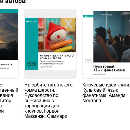
и автора:
е
На орбите гигантского
Ключевые идеи книги
ственный
комка шерсти.
Культовый: язык
ивания
Руководство по
фанатизма. Аманда
Питер
выживанию в
Монтелл
л
корпорации для
ри
клоунов. Гордон
Маккензи. Саммари