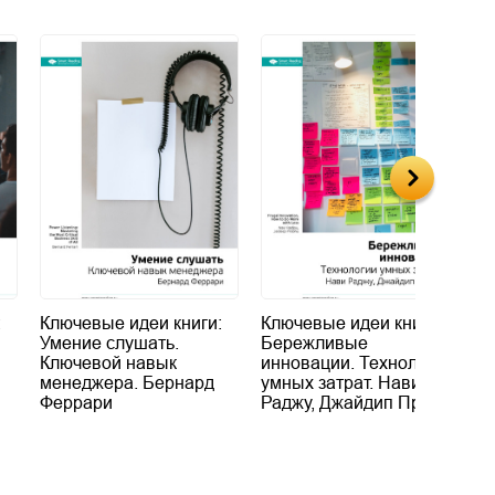
:
Ключевые идеи книги:
Ключевые идеи книги:
К
Умение слушать.
Бережливые
К
Ключевой навык
инновации. Технологии
А
менеджера. Бернард
умных затрат. Нави
Э
Феррари
Раджу, Джайдип Прабху