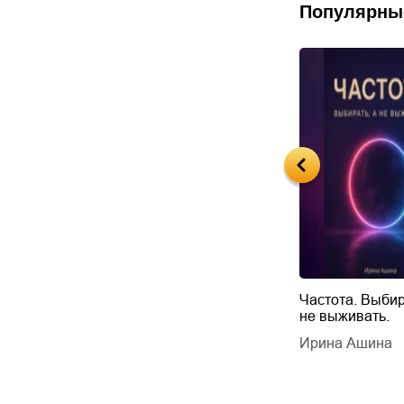
Популярны
Будущий автор
Частота. Выбир
не выживать.
дарчук Паули
Литрес Самиздат
дарчук Паули
Ирина Ашина