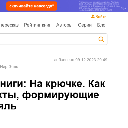
Войти
пересказ
Рейтинг книг
Авторы
Серии
Блог
добавлено
09.12.2023 20:49
 Нир Эяль
иги: На крючке. Как
укты, формирующие
яль