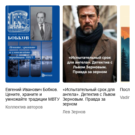
Евгений Иванович Бобков.
«Испытательный срок для
Послед
Цените, храните и
ангела». Детектив с Львом
Vadim V
умножайте традиции МВТУ
Зерновым. Правда за
зерном
Коллектив авторов
a
Лев Зернов