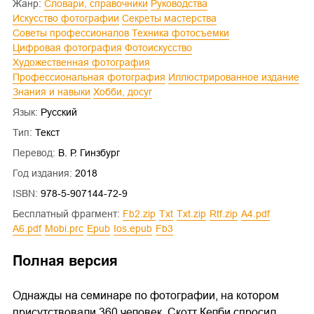
Жанр:
Словари, справочники
Руководства
Искусство фотографии
Секреты мастерства
Советы профессионалов
Техника фотосъемки
Цифровая фотография
Фотоискусство
Художественная фотография
Профессиональная фотография
Иллюстрированное издание
Знания и навыки
Хобби, досуг
Язык:
Русский
Тип:
Текст
Перевод:
В. Р. Гинзбург
Год издания:
2018
ISBN:
978-5-907144-72-9
Бесплатный фрагмент:
fb2.zip
txt
txt.zip
rtf.zip
a4.pdf
a6.pdf
mobi.prc
epub
ios.epub
fb3
Полная версия
Однажды на семинаре по фотографии, на котором
присутствовали 360 человек, Скотт Келби спросил