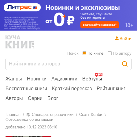
Войти
Поиск:
По книге
По автору
Жанры
Новинки
Аудиокниги
Вебтуны
Бесплатные книги
Краткий пересказ
Рейтинг книг
Авторы
Серии
Блог
Главная
📚
словари, справочники
Скотт Келби
Фотосъемка со вспышкой
добавлено
10.12.2023 08:10