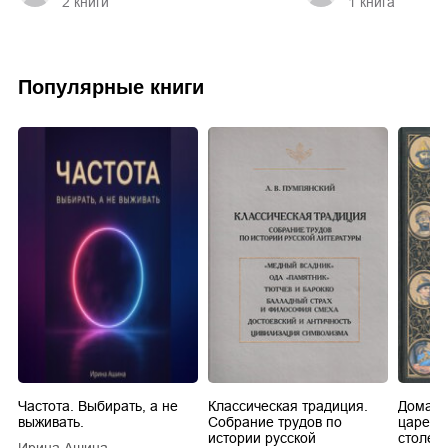
2
книги
1
книга
Популярные книги
Частота. Выбирать, а не
Классическая традиция.
Домашн
выживать.
Собрание трудов по
царей в
истории русской
столети
Ирина Ашина