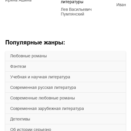
литературы
Иван Е
Лев Васильевич
Пумпянский
Популярные жанры:
любовные романы
фэнтези
учебная и научная литература
современная русская литература
современные любовные романы
современная зарубежная литература
детективы
об истории серьезно