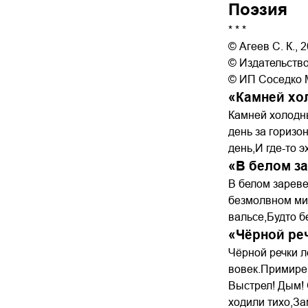
Поэзия
* * *
© Агеев С. К., 
© Издательств
© ИП Соседко М
«Камней хо
Камней холодн
день за горизон
день,И где-то 
«В белом з
В белом зареве
безмолвном ми
вальсе,Будто б
«Чёрной ре
Чёрной речки л
вовек.Примирен
Выстрел! Дым! 
ходили тихо,За