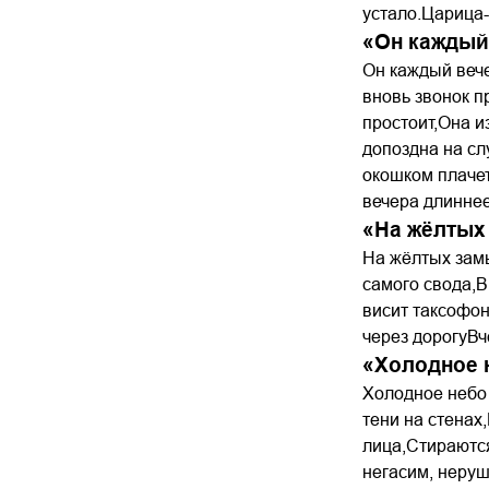
устало.Царица-
«Он каждый
Он каждый вече
вновь звонок п
простоит,Она и
допоздна на сл
окошком плачет
вечера длиннее
«На жёлтых
На жёлтых замы
самого свода,В
висит таксофон
через дорогуВч
«Холодное 
Холодное небо 
тени на стенах
лица,Стираются
негасим, неруш