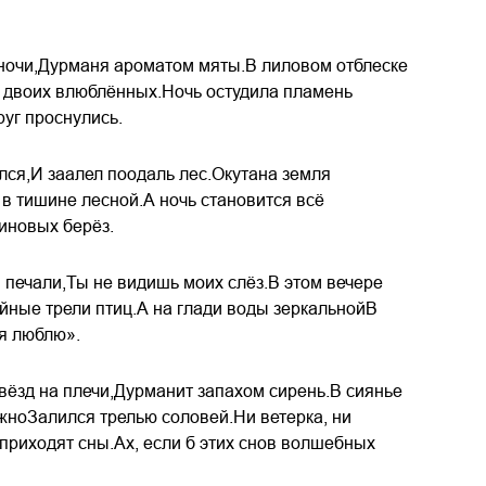
 ночи,Дурманя ароматом мяты.В лиловом отблеске
 двоих влюблённых.Ночь остудила пламень
уг проснулись.
лся,И заалел поодаль лес.Окутана земля
в тишине лесной.А ночь становится всё
линовых берёз.
 печали,Ты не видишь моих слёз.В этом вечере
йные трели птиц.А на глади воды зеркальнойВ
бя люблю».
звёзд на плечи,Дурманит запахом сирень.В сиянье
жноЗалился трелью соловей.Ни ветерка, ни
риходят сны.Ах, если б этих снов волшебных