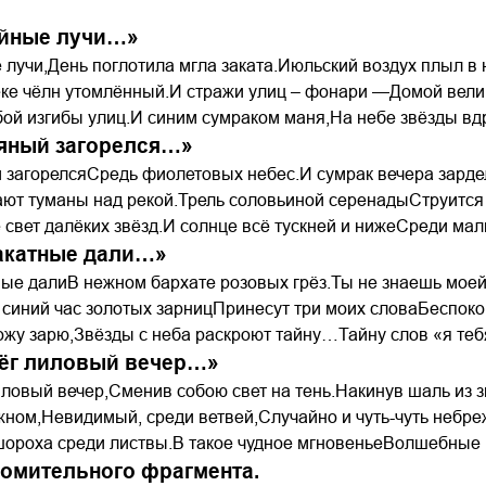
ойные лучи…»
 лучи,День поглотила мгла заката.Июльский воздух плыл в
еке чёлн утомлённый.И стражи улиц – фонари —Домой вели
ой изгибы улиц.И синим сумраком маня,На небе звёзды вдр
ряный загорелся…»
 загорелсяСредь фиолетовых небес.И сумрак вечера зарде
ют туманы над рекой.Трель соловьиной серенадыСтруится 
 свет далёких звёзд.И солнце всё тускней и нижеСреди ма
акатные дали…»
ые далиВ нежном бархате розовых грёз.Ты не знаешь моей
синий час золотых зарницПринесут три моих словаБеспоко
вожу зарю,Звёзды с неба раскроют тайну…Тайну слов «я те
лёг лиловый вечер…»
иловый вечер,Сменив собою свет на тень.Накинув шаль из 
ном,Невидимый, среди ветвей,Случайно и чуть-чуть небре
ороха среди листвы.В такое чудное мгновеньеВолшебные п
комительного фрагмента.