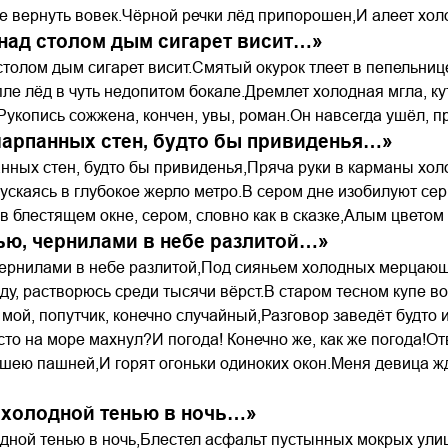
е вернуть вовек.Чёрной речки лёд припорошен,И алеет хол
 над столом дым сигарет висит…»
столом дым сигарет висит.Смятый окурок тлеет в пепельниц
апле лёд в чуть недопитом бокале.Дремлет холодная мгла, к
Рукопись сожжена, кончен, увы, роман.Он навсегда ушёл, пр
арпанных стен, будто бы привиденья…»
ных стен, будто бы привиденья,Пряча руки в карманы хол
ускаясь в глубокое жерло метро.В сером дне изобилуют сер
 в блестящем окне, сером, словно как в сказке,Алым цвето
ью, чернилами в небе разлитой…»
чернилами в небе разлитой,Под сияньем холодных мерцающи
у, растворюсь среди тысячи вёрст.В старом тесном купе во
 мой, попутчик, конечно случайный,Разговор заведёт будто 
сто на море махнул?И погода! Конечно же, как же погода!От
шею пашней,И горят огоньки одиноких окон.Меня девица жд
 холодной тенью в ночь…»
дной тенью в ночь,Блестел асфальт пустынных мокрых улиц