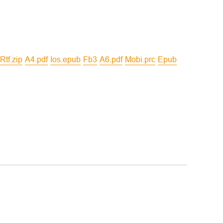
rtf.zip
a4.pdf
ios.epub
fb3
a6.pdf
mobi.prc
epub