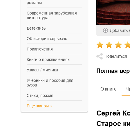
романы
современная зарубежная
литература
детективы
Добавить
об истории серьезно
приключения
Поделиться
книги о приключениях
Полная вер
ужасы / мистика
учебники и пособия для
вузов
О книге
Ч
cтихи, поэзия
Еще
жанры
Сергей К
Старое к