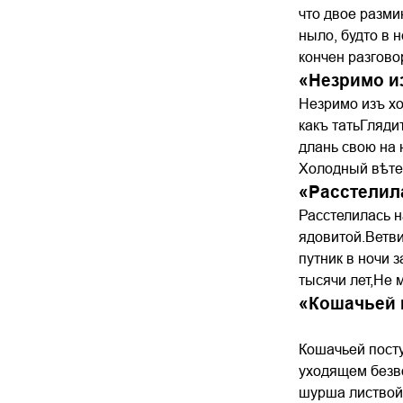
что двое разми
ныло, будто в 
кончен разгово
«Незримо и
Незримо изъ х
какъ татьГляди
длань свою на
Холодный вѣтер
«Расстелил
Расстелилась н
ядовитой.Ветви
путник в ночи 
тысячи лет,Не 
«Кошачьей 
Кошачьей посту
уходящем безво
шурша листвойВ