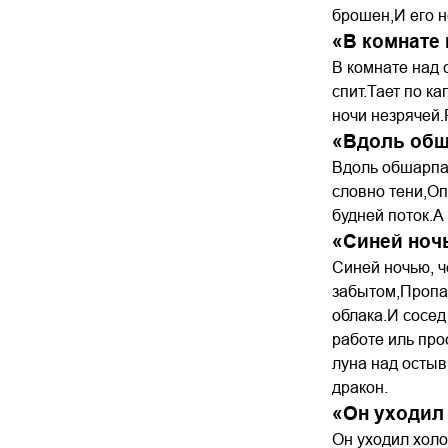
брошен,И его н
«В комнате
В комнате над 
спит.Тает по к
ночи незрячей.
«Вдоль обш
Вдоль обшарпан
словно тени,Оп
будней поток.А
«Синей ноч
Синей ночью, 
забытом,Пропад
облака.И сосед
работе иль про
луна над остыв
дракон.
«Он уходил
Он уходил холо