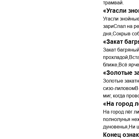
трамвай.
«Угасли зн
Угасли знойные
зариСпал на р
дня,Сокрыв соб
«Закат баг
Закат багряный
прохладой,Вста
ближе,Всё ярче
«Золотые з
Золотые закатн
сизо-лиловомВ 
миг, когда про
«На город 
На город лёг л
полнолунья неж
дуновенья,Ни ш
Конец озна