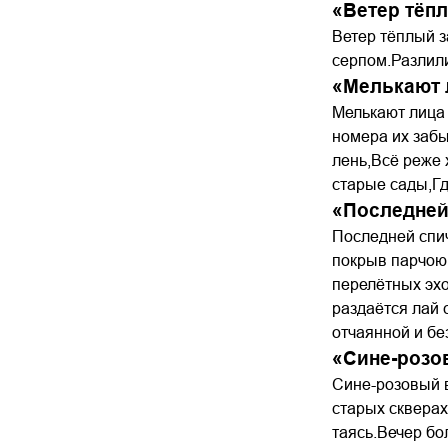
«Ветер тёп
Ветер тёплый з
серпом.Разлили
«Мелькают 
Мелькают лица 
номера их забы
лень,Всё реже 
старые сады,Гд
«Последней
Последней спич
покрыв парчою
перелётных эхо
раздаётся лай 
отчаянной и бе
«Сине-розо
Сине-розовый 
старых сквера
таясь.Вечер бо