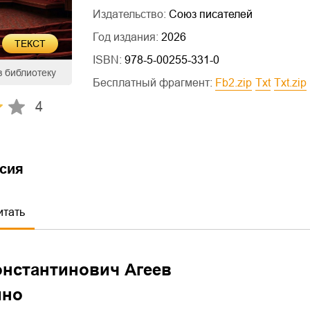
Издательство:
Союз писателей
Год издания:
2026
ТЕКСТ
ISBN:
978-5-00255-331-0
в библиотеку
Бесплатный фрагмент:
fb2.zip
txt
txt.zip
4
сия
итать
онстантинович Агеев
ино