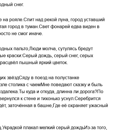
одный снег.
е на рояле.Спит над рекой луна, город уставший
утая город в туман.Свет фонарей едва виден в
осто не смог иначе.
одных пальто,Люди молча, сутулясь бредут
ые краски:Серый дождь, серый снег, серых
м расцвёл пышный яркий цветок.
х звёздСяду в поезд на полустанке
зле столика с чаемМне поведают сказку и быль
издалека.Ты куда и откуда, длинна ли дорога?По
вернулся к стене и тихонько уснул.Серебрится
ёт, заточённая в башне,Где её охраняет ужасный
.Украдкой плакал мелкий серый дождьИз-за того,