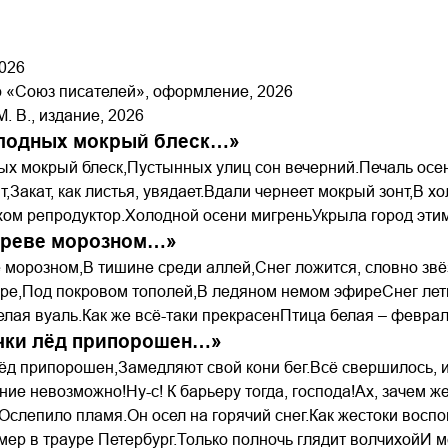
2026
о «Союз писателей», оформление, 2026
. В., издание, 2026
лодных мокрый блеск…»
ых мокрый блеск,Пустынных улиц сон вечерний.Печаль осен
т,Закат, как листья, увядает.Вдали чернеет мокрый зонт,В х
эхом репродуктор.Холодной осени мигреньУкрыла город этим
ареве морозном…»
 морозном,В тишине среди аллей,Снег ложится, словно зв
ре,Под покровом тополей,В ледяном немом эфиреСнег лети
елая вуаль.Как же всё-таки прекрасенПтица белая – феврал
чки лёд припорошен…»
ёд припорошен,Замедляют свой кони бег.Всё свершилось, и
ие невозможно!Ну-с! К барьеру тогда, господа!Ах, зачем же 
Ослепило пламя.Он осел на горячий снег.Как жестоки вос
мер в трауре Петербург.Только полночь глядит волчихойИ м