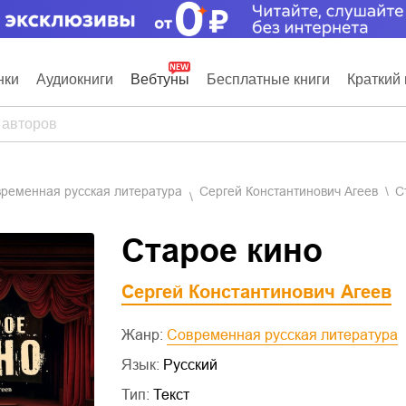
нки
Аудиокниги
Вебтуны
Бесплатные книги
Краткий 
овременная русская литература
Сергей Константинович Агеев
С
Старое кино
Сергей Константинович Агеев
Жанр:
Современная русская литература
Язык:
Русский
Тип:
Текст