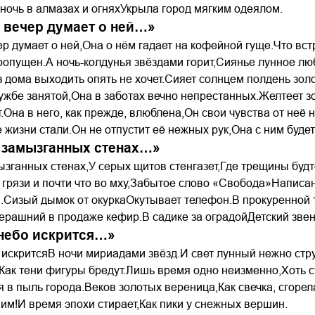
ночь в алмазах и огняхУкрыла город мягким одеялом.
 вечер думает о ней…»
р думает о ней,Она о нём гадает на кофейной гуще.Что вст
ропущен.А ночь-колдунья звёздами горит,Сиянье лунное люб
з дома выходить опять не хочет.Сияет солнцем полдень зо
ужбе занятой,Она в заботах вечно непрестанных.Желтеет 
.Она в него, как прежде, влюблена,Он свои чувства от неё 
 жизни стали.Он не отпустит её нежных рук,Она с ним будет 
 замызганных стенах…»
зганных стенах,У серых щитов стенгазет,Где трещины буд
 грязи и почти что во мху,Забытое слово «Свобода»Написа
.Сизый дымок от окуркаОкутывает телефон.В прокуренной 
ерашний в продаже кефир.В садике за оградойДетский звен
небо искрится…»
искритсяВ ночи мириадами звёзд.И свет лунный нежно стру
,Как тени фигуры бредут.Лишь время одно неизменно,Хоть с
 в пыль города.Веков золотых вереница,Как свечка, сгорел
им!И время эпохи стирает,Как пики у снежных вершин.