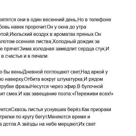
ретятся они в один весенний день,Но в телефоне
овь навек пророчит.Он у окна до утра
лотой,Июльский воздух в ароматах пряных.Он
золотом осенняя листва,Холодный дождик за
не прячет.Зима холодная замедлит сердца стук,И
в счастье и в печали.
то бы веныДневной поглощают свет,Над аркой у
но наверху.Отбита вокруг штукатурка,И рядом
трубке фразыНесутся через эфир.В булочной
ит смех.И как завещание поэта:«Переживи всех!»
итсяСквозь листья уснувших берёз.Как призраки
трелки по кругу бегут.Меняются время и
а дотла.А звёзды на небе мерцают,Их свет