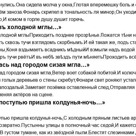
нулись.Она сидела молча у окна,Глотая вперемешку боль и
нём заноза.Фонарь скрипел в тональность ля минор,Он уход
р,И комом в горле душу душит горечь.
зъ холодной мглы…»
олодной мглыПриходитъ позднее прозрѣнье.Ложатся тѣни н
тъ сквозь тучи взглядомъ скорбнымъ.И ей такая же, подъ 
 ны,Коня вздымаетъ всадникъ мѣдныйИ взмыли надъ водо
ъ тучи рвётъИ въ небѣ звѣздъ пути мѣняетъПроходитъ всё 
ась над городом сизая мгла…»
ад городом сизая мгла,Ветер воет собакой побитой.И колюч
 голых деревьев о стены скребут,Фонари свет роняют уст
запоздалый.Заметает позёмка оставленный след,Отправляя 
меняя актёров на сцене.
поступью пришла колдунья-ночь…»
пью пришла колдунья-ночь,С холодным пряным листьев аро
звратно.Пустынны улицы в полночный час седой,И кажется,
 густом тумане, как из звёздной пыли.Блестят слезинками