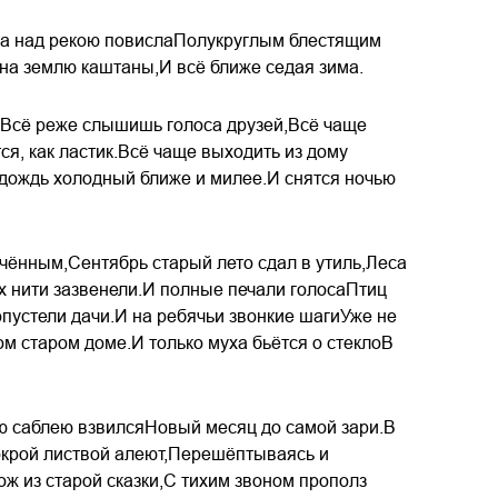
уна над рекою повислаПолукруглым блестящим
на землю каштаны,И всё ближе седая зима.
ь.Всё реже слышишь голоса друзей,Всё чаще
я, как ластик.Всё чаще выходить из дому
 дождь холодный ближе и милее.И снятся ночью
чённым,Сентябрь старый лето сдал в утиль,Леса
 нити зазвенели.И полные печали голосаПтиц
пустели дачи.И на ребячьи звонкие шагиУже не
ом старом доме.И только муха бьётся о стеклоВ
ю саблею взвилсяНовый месяц до самой зари.В
окрой листвой алеют,Перешёптываясь и
ож из старой сказки,С тихим звоном прополз