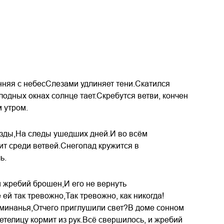
няя с небесСлезами удлиняет тени.Скатился
олодных окнах солнце тает.Скребутся ветви, кончен
 утром.
ёзды,На следы ушедших дней.И во всём
т среди ветвей.Снегопад кружится в
ь.
 жребий брошен,И его не вернуть
ей так тревожно,Так тревожно, как никогда!
поминанья,Отчего приглушили свет?В доме сонном
етелицу кормит из рук.Всё свершилось, и жребий