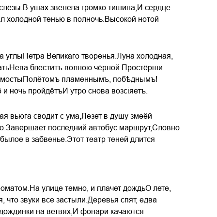
 слёзы.В ушах звенела громко тишина,И сердце
ил холодной тенью в полночь.Высокой нотой
а углыПетра Великаго творенья.Луна холодная,
статьНева блеститъ волною чёрной.Простёрши
й мостыПолётомъ пламеннымъ, побѣднымъ!
и ночь пройдётъИ утро снова возсіяетъ.
ая вьюга сводит с ума,Лезет в душу змеёй
ало.Завершает последний автобус маршрут,Словно
былое в забвенье.Этот театр теней длится
матом.На улице темно, и плачет дождьО лете,
 что звуки все застыли.Деревья спят, едва
 дождинки на ветвях,И фонари качаются