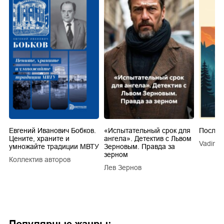
Евгений Иванович Бобков.
«Испытательный срок для
Послед
Цените, храните и
ангела». Детектив с Львом
Vadim V
умножайте традиции МВТУ
Зерновым. Правда за
зерном
Коллектив авторов
a
Лев Зернов
Популярные жанры: