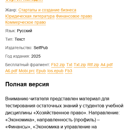
Жанр:
Стартапы и создание бизнеса
Юридическая литература
Финансовое право
Коммерческое право
Язык:
Русский
Тип:
Текст
Издательство:
SelfPub
Год издания:
2025
Бесплатный фрагмент:
fb2.zip
txt
txt.zip
rtf.zip
a4.pdf
a6.pdf
mobi.prc
epub
ios.epub
fb3
Полная версия
Вниманию читателя представлен материал для
тестирования остаточных знаний у студентов учебной
дисциплины «Хозяйственное право». Направление:
«Экономика», направленность (профиль) –
«Финансы», «Экономика и управление на