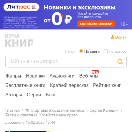
Войти
Поиск:
По книге
По автору
Жанры
Новинки
Аудиокниги
Вебтуны
Бесплатные книги
Краткий пересказ
Рейтинг книг
Авторы
Серии
Блог
Главная
📚
стартапы и создание бизнеса
Сергей Каледин
Тесты с ответами. Хозяйственное право
добавлено
15.02.2025 17:44