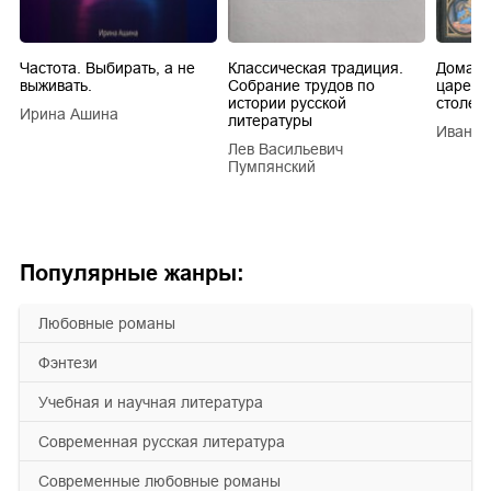
Частота. Выбирать, а не
Классическая традиция.
Домашн
выживать.
Собрание трудов по
царей в
истории русской
столети
Ирина Ашина
литературы
Иван Е
Лев Васильевич
Пумпянский
Популярные жанры:
любовные романы
фэнтези
учебная и научная литература
современная русская литература
современные любовные романы