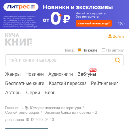
Войти
Поиск:
По книге
По автору
Жанры
Новинки
Аудиокниги
Вебтуны
Бесплатные книги
Краткий пересказ
Рейтинг книг
Авторы
Серии
Блог
Главная
📚
юмористическая литература
Сергей Белогорцев
Веселые байки из тюрьмы – 2
добавлено
10.12.2023 04:10