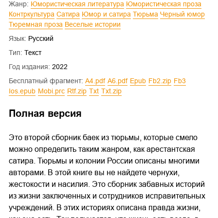
Жанр:
Юмористическая литература
Юмористическая проза
Контркультура
Сатира
Юмор и сатира
Тюрьма
Черный юмор
Тюремная проза
Веселые истории
Язык:
Русский
Тип:
Текст
Год издания:
2022
Бесплатный фрагмент:
a4.pdf
a6.pdf
epub
fb2.zip
fb3
ios.epub
mobi.prc
rtf.zip
txt
txt.zip
Полная версия
Это второй сборник баек из тюрьмы, которые смело
можно определить таким жанром, как арестантская
сатира. Тюрьмы и колонии России описаны многими
авторами. В этой книге вы не найдете чернухи,
жестокости и насилия. Это сборник забавных историй
из жизни заключенных и сотрудников исправительных
учреждений. В этих историях описана правда жизни,