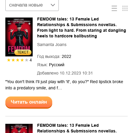
Сортировка
сначала новые
FEMDOM tales: 13 Female Led
Relationships & Submissions novellas.
From light to hard. From staring at dangling
heels to hardcore ballbusting
Samanta Joans
ТЕКСТ
Год выхода:
2022
4
Язык:
Русский
Добавлено
10.12.2023 10:31
"You don't think I'll just play with 'it', do you?" Red lipstick broke
into a predatory smile, and f…
Читать онлайн
FEMDOM tales: 13 Female Led
Relationships & Submissions novellas.