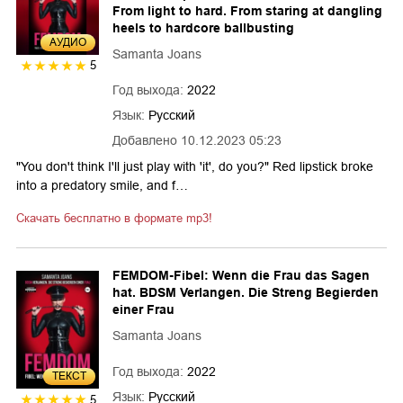
From light to hard. From staring at dangling
heels to hardcore ballbusting
AУДИО
Samanta Joans
5
Год выхода:
2022
Язык:
Русский
Добавлено
10.12.2023 05:23
"You don't think I'll just play with 'it', do you?" Red lipstick broke
into a predatory smile, and f…
Скачать бесплатно в формате mp3!
FEMDOM-Fibel: Wenn die Frau das Sagen
hat. BDSM Verlangen. Die Streng Begierden
einer Frau
Samanta Joans
Год выхода:
2022
ТЕКСТ
Язык:
Русский
5