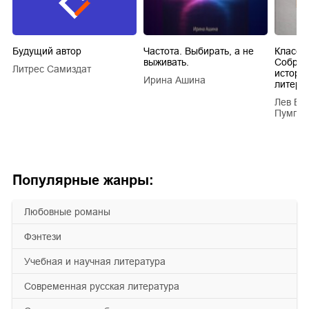
Будущий автор
Частота. Выбирать, а не
Класси
выживать.
Собран
Литрес Самиздат
истори
Ирина Ашина
литера
Лев Ва
Пумпян
Популярные жанры:
любовные романы
фэнтези
учебная и научная литература
современная русская литература