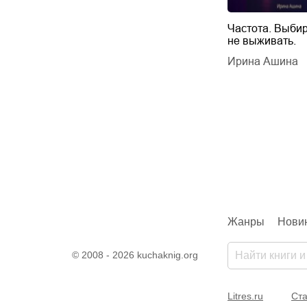
Будущий автор
Частота. Выбир
не выживать.
дарчук Паули
Литрес Самиздат
дарчук Паули
Ирина Ашина
Жанры
Нови
© 2008 - 2026 kuchaknig.org
Litres.ru
Ста