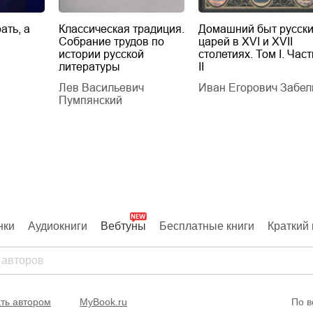
ать, а
Классическая традиция.
Домашний быт русск
Собрание трудов по
царей в XVI и XVII
истории русской
столетиях. Том I. Част
литературы
II
Лев Васильевич
Иван Егорович Забел
Пумпянский
нки
Аудиокниги
Вебтуны
Бесплатные книги
Краткий 
ть автором
MyBook.ru
По в