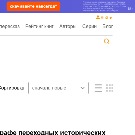
Войти
пересказ
Рейтинг книг
Авторы
Серии
Блог
Сортировка
сначала новые
графе переходных исторических