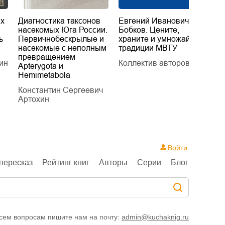
их
Диагностика таксонов
Евгений Иванович
«
насекомых Юга России.
Бобков. Цените,
д
ь
Первичнобескрылые и
храните и умножайте
Л
насекомые с неполным
традиции МВТУ
П
превращением
ин
Коллектив авторов
Л
Apterygota и
Hemimetabola
Константин Сергеевич
Артохин
Войти
пересказ
Рейтинг книг
Авторы
Серии
Блог
сем вопросам пишите нам на почту:
admin@kuchaknig.ru