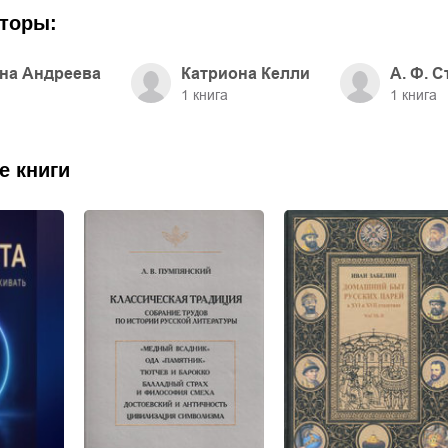
торы:
на Андреева
Катриона Келли
А. Ф. 
1
книга
1
книга
е книги