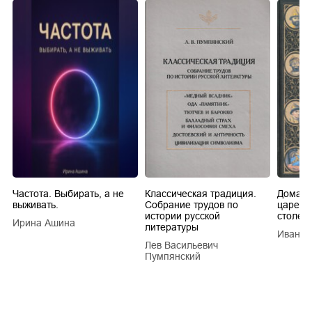
Частота. Выбирать, а не
Классическая традиция.
Домашн
выживать.
Собрание трудов по
царей в
истории русской
столети
Ирина Ашина
литературы
Иван Е
Лев Васильевич
Пумпянский