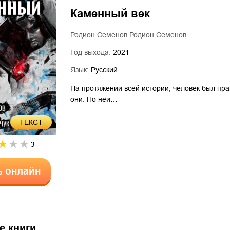
Каменный век
Родион Семенов Родион Семенов
Год выхода:
2021
Язык:
Русский
На протяжении всей истории, человек был пр
они. По неи…
ТЕКСТ
3
ь онлайн
е книги