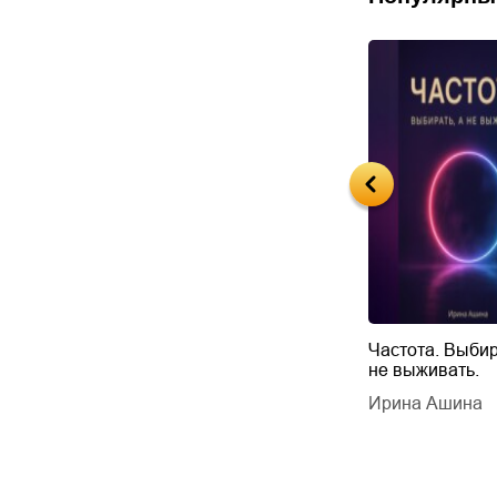
Будущий автор
Частота. Выбир
не выживать.
дарчук Паули
Литрес Самиздат
дарчук Паули
Ирина Ашина