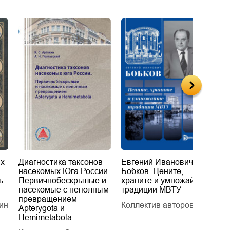
их
Диагностика таксонов
Евгений Иванович
«
насекомых Юга России.
Бобков. Цените,
д
ь
Первичнобескрылые и
храните и умножайте
Л
насекомые с неполным
традиции МВТУ
П
превращением
ин
Коллектив авторов
Л
Apterygota и
Hemimetabola