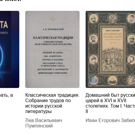
ать, а
Классическая традиция.
Домашний быт русск
Собрание трудов по
царей в XVI и XVII
истории русской
столетиях. Том I. Част
литературы
II
Лев Васильевич
Иван Егорович Забел
Пумпянский