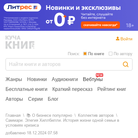
Войти
Поиск:
По книге
По автору
Жанры
Новинки
Аудиокниги
Вебтуны
Бесплатные книги
Краткий пересказ
Рейтинг книг
Авторы
Серии
Блог
Главная
📚
о бизнесе популярно
Коллектив авторов
Саммари. Элегия Хиллбилли. История жизни одной семьи в
условиях кризиса
добавлено
18.12.2024 07:58