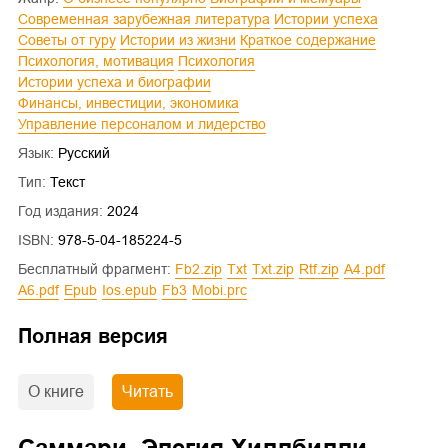
Современная зарубежная литература
Истории успеха
Советы от гуру
Истории из жизни
Краткое содержание
Психология, мотивация
Психология
Истории успеха и биографии
Финансы, инвестиции, экономика
Управление персоналом и лидерство
Язык:
Русский
Тип:
Текст
Год издания:
2024
ISBN:
978-5-04-185224-5
Бесплатный фрагмент:
fb2.zip
txt
txt.zip
rtf.zip
a4.pdf
a6.pdf
epub
ios.epub
fb3
mobi.prc
Полная версия
О книге
Читать
Саммари. Элегия Хиллбилли.