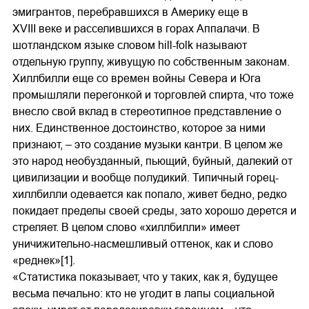
эмигрантов, перебравшихся в Америку еще в
XVIII веке и расселившихся в горах Аппалачи. В
шотландском языке словом hill-folk называют
отдельную группу, живущую по собственным законам.
Хиллбилли еще со времен войны Севера и Юга
промышляли перегонкой и торговлей спирта, что тоже
внесло свой вклад в стереотипное представление о
них. Единственное достоинство, которое за ними
признают, – это создание музыки кантри. В целом же
это народ необузданный, пьющий, буйный, далекий от
цивилизации и вообще полудикий. Типичный горец-
хиллбилли одевается как попало, живет бедно, редко
покидает пределы своей среды, зато хорошо дерется и
стреляет. В целом слово «хиллбилли» имеет
уничижительно-насмешливый оттенок, как и слово
«реднек»[1].
«Статистика показывает, что у таких, как я, будущее
весьма печально: кто не угодит в лапы социальной