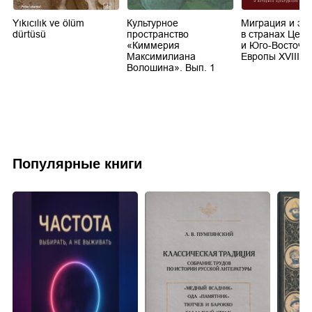
Yıkıcılık ve ölüm
Культурное
Миграция и эм
dürtüsü
пространство
в странах Цен
«Киммерия
и Юго-Восточн
Максимилиана
Европы XVIII-XX
Волошина». Вып. 1
Популярные книги