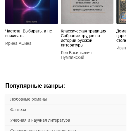
Частота. Выбирать, а не
Классическая традиция.
Домашн
выживать.
Собрание трудов по
царей в
истории русской
столети
Ирина Ашина
литературы
Иван Е
Лев Васильевич
Пумпянский
Популярные жанры:
любовные романы
фэнтези
учебная и научная литература
современная русская литература