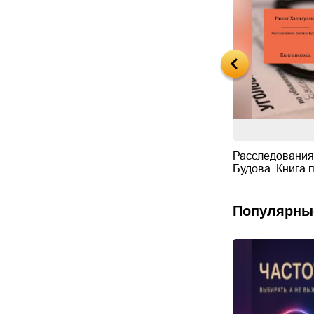
Ромео и
Я их всех убью. Часть
Расследования
той
третья
Будова. Книга 
Популярны