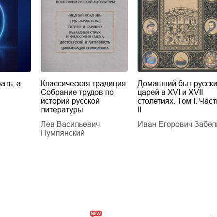
ать, а
Классическая традиция.
Домашний быт русск
Собрание трудов по
царей в XVI и XVII
истории русской
столетиях. Том I. Част
литературы
II
Лев Васильевич
Иван Егорович Забел
Пумпянский