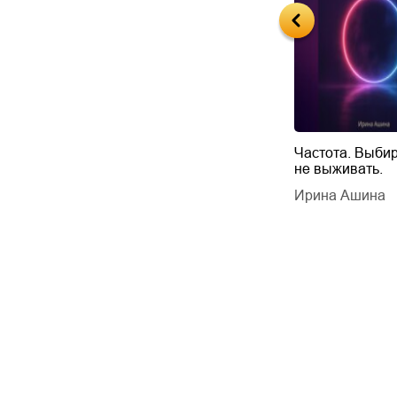
Будущий автор
Частота. Выбир
не выживать.
дарчук Паули
Литрес Самиздат
дарчук Паули
Ирина Ашина