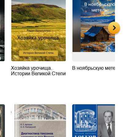
Хозяйка урочища.
В ноябрьскую метель.
И
Истории Великой Степи