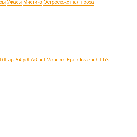
еры
Ужасы
Мистика
Остросюжетная проза
rtf.zip
a4.pdf
a6.pdf
mobi.prc
epub
ios.epub
fb3