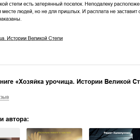
ской степи есть затерянный поселок. Неподалеку располож
03.mp3
14:00
 месте людей, но не для пришлых. И расплата не заставит с
наказаны.
ща. Истории Великой Степи
ниге «
Хозяйка урочища. Истории Великой С
тзыв
и автора: