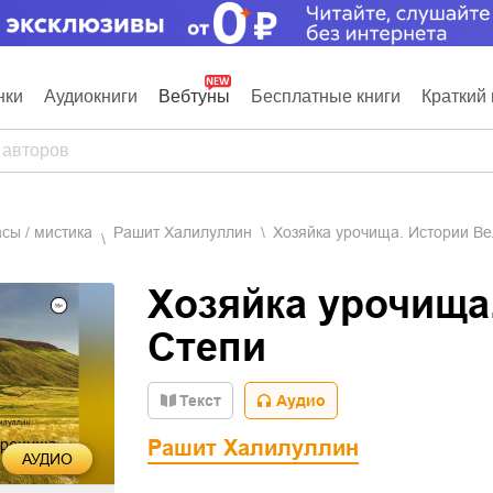
нки
Аудиокниги
Вебтуны
Бесплатные книги
Краткий 
асы / мистика
Рашит Халилуллин
Хозяйка урочища. Истории Ве
Хозяйка урочища
Степи
Текст
Аудио
Рашит Халилуллин
АУДИО