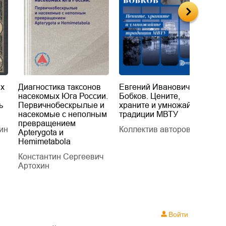
их
Диагностика таксонов
Евгений Иванович
«
насекомых Юга России.
Бобков. Цените,
д
ь
Первичнобескрылые и
храните и умножайте
Л
насекомые с неполным
традиции МВТУ
П
превращением
ин
Коллектив авторов
Л
Apterygota и
Hemimetabola
Константин Сергеевич
Артохин
Войти