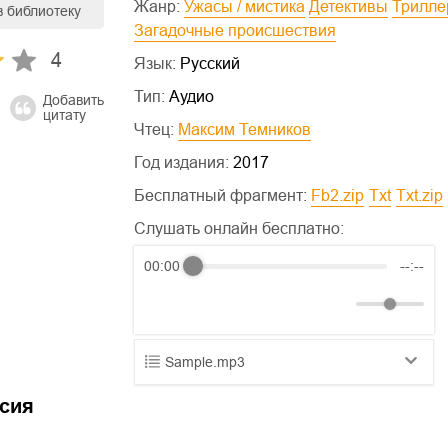
Жанр:
Ужасы / мистика
Детективы
Трилл
в библиотеку
Загадочные происшествия
4
Язык:
Русский
Тип:
Аудио
Добавить
цитату
Чтец:
Максим Темников
Год издания:
2017
Бесплатный фрагмент:
fb2.zip
txt
txt.zip
Слушать онлайн бесплатно:
00:00
--:--
Sample.mp3
01.mp3
25:10
сия
02.mp3
20:50