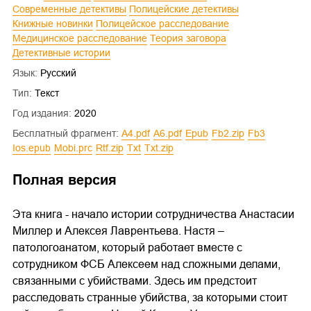
Современные детективы
Полицейские детективы
Книжные новинки
Полицейское расследование
Медицинское расследование
Теория заговора
Детективные истории
Язык:
Русский
Тип:
Текст
Год издания:
2020
Бесплатный фрагмент:
a4.pdf
a6.pdf
epub
fb2.zip
fb3
ios.epub
mobi.prc
rtf.zip
txt
txt.zip
Полная версия
Эта книга - начало истории сотрудничества Анастасии
Миллер и Алексея Лаврентьева. Настя –
патологоанатом, который работает вместе с
сотрудником ФСБ Алексеем над сложными делами,
связанными с убийствами. Здесь им предстоит
расследовать странные убийства, за которыми стоит