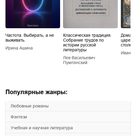
Частота. Выбирать, а не
Классическая традиция.
Домашн
выживать.
Собрание трудов по
царей в
истории русской
столети
Ирина Ашина
литературы
Иван Е
Лев Васильевич
Пумпянский
Популярные жанры:
любовные романы
фэнтези
учебная и научная литература