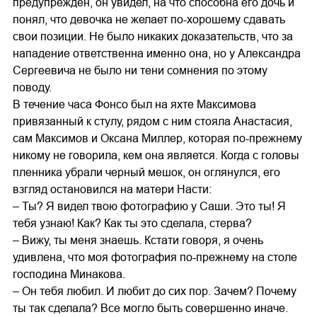
предупрежден, он увидел, на что способна его дочь и
понял, что девочка не желает по-хорошему сдавать
свои позиции. Не было никаких доказательств, что за
нападение ответственна именно она, но у Александра
Сергеевича не было ни тени сомнения по этому
поводу.
В течение часа Фонсо был на яхте Максимова
привязанный к стулу, рядом с ним стояла Анастасия,
сам Максимов и Оксана Миллер, которая по-прежнему
никому не говорила, кем она является. Когда с головы
пленника убрали черный мешок, он оглянулся, его
взгляд остановился на матери Насти:
– Ты? Я видел твою фотографию у Саши. Это ты! Я
тебя узнаю! Как? Как ты это сделала, стерва?
– Вижу, ты меня знаешь. Кстати говоря, я очень
удивлена, что моя фотография по-прежнему на столе
господина Минакова.
– Он тебя любил. И любит до сих пор. Зачем? Почему
ты так сделала? Все могло быть совершенно иначе.