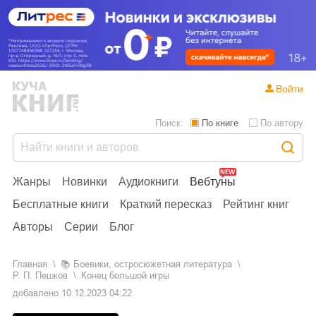
Войти
Поиск:
По книге
По автору
Жанры
Новинки
Аудиокниги
Вебтуны
Бесплатные книги
Краткий пересказ
Рейтинг книг
Авторы
Серии
Блог
Главная
📚
боевики, остросюжетная литература
Р. П. Пешков
Конец большой игры
добавлено
10.12.2023 04:22