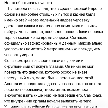
Настя обратилась к Фонсо:
– Ты никогда не слышал, что в средневековой Европе
одной из наиболее страшных пыток и казней была
именно эта? Через маленький надрез человеку
доставали кишки и постепенно наматывали на что-
нибудь. Боль, говорят, необыкновенная. Люди нередко
теряют сознание во время допроса. Согласно
официально зафиксированным данным, максимально
удалось так намотать 2 метра кишечника прежде, чем
человек умирал.
Фонсо смотрел на своего палача с дикими и
округленными от испуга глазами. Он никак не мог
поверить что девочка, которую особо не знает
преступный мир, может быть настолько жестокой.
Анастасия продолжала делать разрез, пока он не стал
достаточно большим, чтобы иметь возможность
аккуратно взять кишечник, не повредив его. Сам факт,
что внутренние органы начали вылазить из тела,
причинял сильнейшую боль Фонсо, он начал кричать