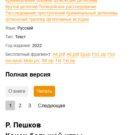
Криминальные боевики
Шпионские детективы
Крутой детектив
Полицейское расследование
Расследование преступлений
Криминальные детективы
Шпионский триллер
Детективные истории
Язык:
Русский
Тип:
Текст
Год издания:
2022
Бесплатный фрагмент:
a4.pdf
a6.pdf
epub
fb2.zip
fb3
ios.epub
mobi.prc
rtf.zip
txt
txt.zip
Полная версия
О книге
Читать
1
2
3
Следующая
Р. Пешков