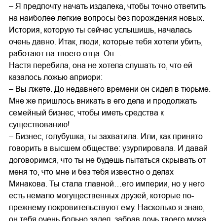
– Я предпочту начать издалека, чтобы точно ответить
на наиболее легкие вопросы без порождения новых.
История, которую ты сейчас услышишь, началась
очень давно. Итак, люди, которые тебя хотели убить,
работают на твоего отца. Он…
Настя перебила, она не хотела слушать то, что ей
казалось ложью априори:
– Вы лжете. До недавнего времени он сидел в тюрьме.
Мне же пришлось вникать в его дела и продолжать
семейный бизнес, чтобы иметь средства к
существованию!
– Бизнес, голубушка, ты захватила. Или, как принято
говорить в высшем обществе: узурпировала. И давай
договоримся, что ты не будешь пытаться скрывать от
меня то, что мне и без тебя известно о делах
Минакова. Ты стала главной…его империи, но у него
есть немало могущественных друзей, которые по-
прежнему покровительствуют ему. Насколько я знаю,
он тебя очень больно задел, забрав дочь твоего мужа.