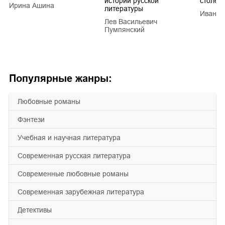
истории русской
столети
Ирина Ашина
литературы
Иван Е
Лев Васильевич
Пумпянский
Популярные жанры:
любовные романы
фэнтези
учебная и научная литература
современная русская литература
современные любовные романы
современная зарубежная литература
детективы