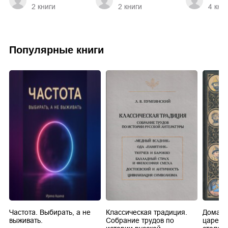
2
книги
2
книги
4
кни
Популярные книги
Частота. Выбирать, а не
Классическая традиция.
Домашн
выживать.
Собрание трудов по
царей в