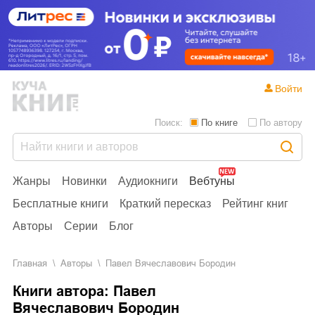
Войти
Поиск:
По книге
По автору
Жанры
Новинки
Аудиокниги
Вебтуны
Бесплатные книги
Краткий пересказ
Рейтинг книг
Авторы
Серии
Блог
Главная
Aвторы
Павел Вячеславович Бородин
Книги автора: Павел
Вячеславович Бородин