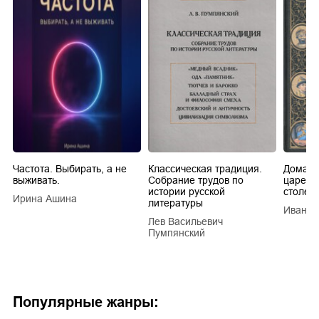
Частота. Выбирать, а не
Классическая традиция.
Домашн
выживать.
Собрание трудов по
царей в
истории русской
столети
Ирина Ашина
литературы
Иван Е
Лев Васильевич
Пумпянский
Популярные жанры: