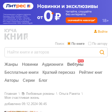
Войти
Поиск:
По книге
По автору
Жанры
Новинки
Аудиокниги
Вебтуны
Бесплатные книги
Краткий пересказ
Рейтинг книг
Авторы
Серии
Блог
Главная
📚
любовные романы
Ольга Ракета
Моя счастливая жизнь
добавлено
09.12.2024 06:45