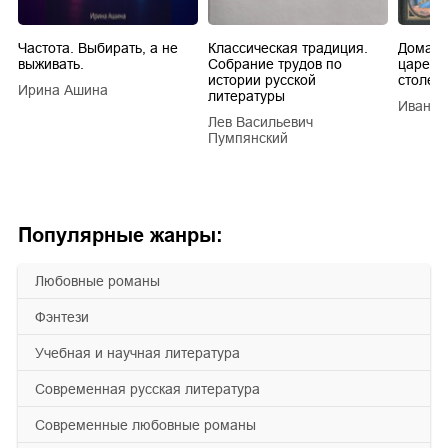
Частота. Выбирать, а не
Классическая традиция.
Домашн
выживать.
Собрание трудов по
царей в
истории русской
столети
Ирина Ашина
литературы
Иван Е
Лев Васильевич
Пумпянский
Популярные жанры:
любовные романы
фэнтези
учебная и научная литература
современная русская литература
современные любовные романы