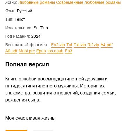
Жанр:
Любовные романы
Современные любовные романы
Язык:
Русский
Тип:
Текст
Издательство:
SelfPub
Год издания:
2024
Бесплатный фрагмент:
fb2.zip
txt
txt.zip
rtf.zip
a4.pdf
a6.pdf
mobi.prc
epub
ios.epub
fb3
Полная версия
Книга о любви восемнадцатилетней девушки и
пятидесятипятилетнего мужчины. История их
знакомства, развития отношений, создания семьи,
рождения сына.
Моя счастливая жизнь