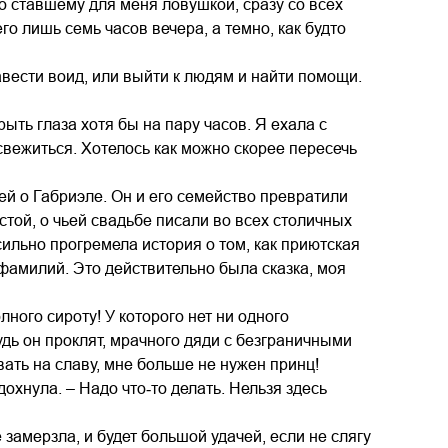
но ставшему для меня ловушкой, сразу со всех
го лишь семь часов вечера, а темно, как будто
завести воид, или выйти к людям и найти помощи.
рыть глаза хотя бы на пару часов. Я ехала с
свежиться. Хотелось как можно скорее пересечь
й о Габриэле. Он и его семейство превратили
той, о чьей свадьбе писали во всех столичных
сильно прогремела история о том, как приютская
фамилий. Это действительно была сказка, моя
лного сироту! У которого нет ни одного
дь он проклят, мрачного дяди с безграничными
ать на славу, мне больше не нужен принц!
дохнула. – Надо что‑то делать. Нельзя здесь
 замерзла, и будет большой удачей, если не слягу