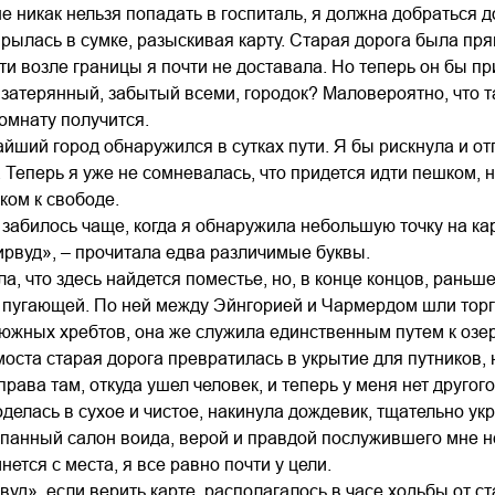
не никак нельзя попадать в госпиталь, я должна добраться д
рылась в сумке, разыскивая карту. Старая дорога была прям
ти возле границы я почти не доставала. Но теперь он бы пр
затерянный, забытый всеми, городок? Маловероятно, что та
комнату получится.
йший город обнаружился в сутках пути. Я бы рискнула и от
. Теперь я уже не сомневалась, что придется идти пешком, 
ком к свободе.
 забилось чаще, когда я обнаружила небольшую точку на ка
рвуд», – прочитала едва различимые буквы.
ла, что здесь найдется поместье, но, в конце концов, раньш
 пугающей. По ней между Эйнгорией и Чармердом шли торг
южных хребтов, она же служила единственным путем к озер
оста старая дорога превратилась в укрытие для путников,
права там, откуда ушел человек, и теперь у меня нет другог
делась в сухое и чистое, накинула дождевик, тщательно ук
панный салон воида, верой и правдой послужившего мне нес
ется с места, я все равно почти у цели.
уд», если верить карте, располагалось в часе ходьбы от ста