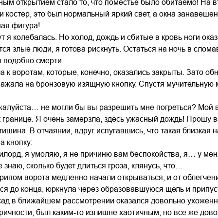
ым открытием стало то, что поместье было обитаемо! На вт
и костер, это был нормальный яркий свет, а окна занавеше
ая фигура!
т я колебалась. Но холод, дождь и сбитые в кровь ноги ок
тся злые люди, я готова рискнуть. Остаться на ночь в слом
 подобно смерти.
а к воротам, которые, конечно, оказались закрыты. Зато об
нажала на бронзовую изящную кнопку. Спустя мучительную 
жалуйста… не могли бы вы разрешить мне погреться? Мой во
 границе. Я очень замерзла, здесь ужасный дождь! Прошу в
тишина. В отчаянии, вдруг испугавшись, что такая близкая 
а кнопку:
лорд, я умоляю, я не причиню вам беспокойства, я… у меня
 знаю, сколько будет длиться гроза, клянусь, что…
рипом ворота медленно начали открываться, и от облегчени
ся до конца, юркнула через образовавшуюся щель и припу
ад в ближайшем рассмотрении оказался довольно ухоженны
ричности, был каким‑то излишне хаотичным, но все же дов