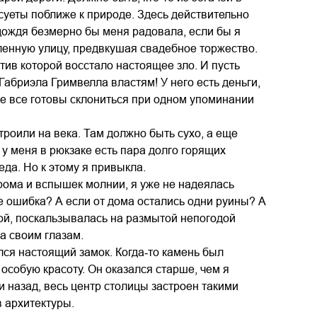
 суеты поближе к природе. Здесь действительно
 дождя безмерно бы меня радовала, если бы я
вленную улицу, предвкушая свадебное торжество.
отив которой восстало настоящее зло. И пусть
 Габриэла Гримвелла властям! У него есть деньги,
 не все готовы склониться при одном упоминании
троили на века. Там должно быть сухо, а еще
 у меня в рюкзаке есть пара долго горящих
еда. Но к этому я привыкла.
рома и вспышек молнии, я уже не надеялась
те ошибка? А если от дома остались одни руины? А
той, поскальзывалась на размытой непогодой
а своим глазам.
лся настоящий замок. Когда‑то камень был
 особую красоту. Он оказался старше, чем я
и назад, весь центр столицы застроен такими
 архитектуры.