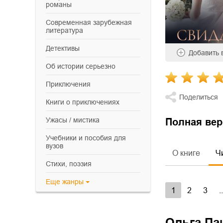
романы
современная зарубежная
литература
детективы
Добавить
об истории серьезно
приключения
Поделиться
книги о приключениях
ужасы / мистика
Полная вер
учебники и пособия для
вузов
О книге
Ч
cтихи, поэзия
Еще
жанры
1
2
3
.
Ольга Па