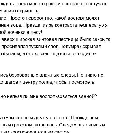
ждать, когда мне откроют и пригласят, постучать
усилия открылась.
ние! Просто невероятно, какой восторг может
ная вода. Правда, из‑за контраста температур я
ой ночевки в лесу!
я вверх широкая винтовая лестница была закрыта
 пробивался тусклый свет. Полумрак скрывал
 обитаем, и его хозяин тщательно следит за
ались безобразные влажные следы. Но никто не
ко шагов к центру холла, чтобы посмотреть
, но нельзя ли мне воспользоваться ванной?
амым желанным домом на свете! Прежде чем
ельным грохотом закрылась. Следом закрылись и
ватым красно‑оранжевым светом.