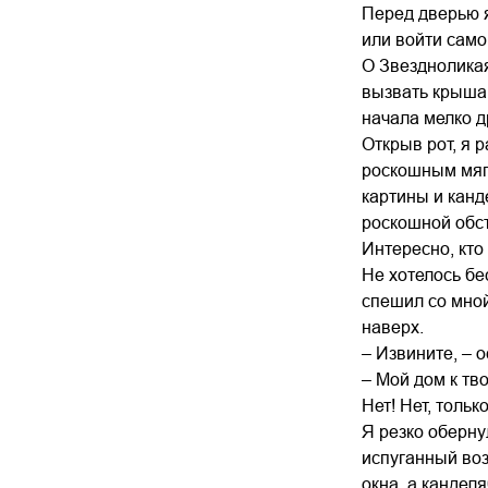
Перед дверью я
или войти само
О Звездноликая
вызвать крыша 
начала мелко д
Открыв рот, я 
роскошным мягк
картины и канд
роскошной обс
Интересно, кто
Не хотелось бе
спешил со мной
наверх.
– Извините, – 
– Мой дом к тв
Нет! Нет, тольк
Я резко оберну
испуганный воз
окна, а кандел