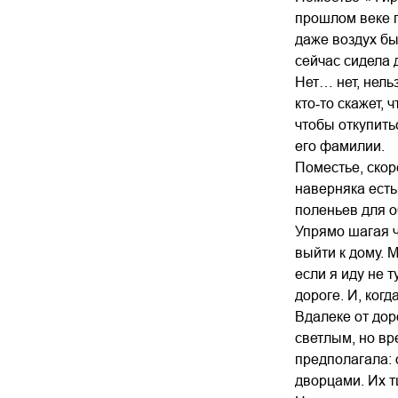
прошлом веке п
даже воздух бы
сейчас сидела 
Нет… нет, нель
кто‑то скажет, 
чтобы откупить
его фамилии.
Поместье, скор
наверняка есть
поленьев для о
Упрямо шагая ч
выйти к дому. 
если я иду не 
дороге. И, ког
Вдалеке от дор
светлым, но вр
предполагала: 
дворцами. Их т