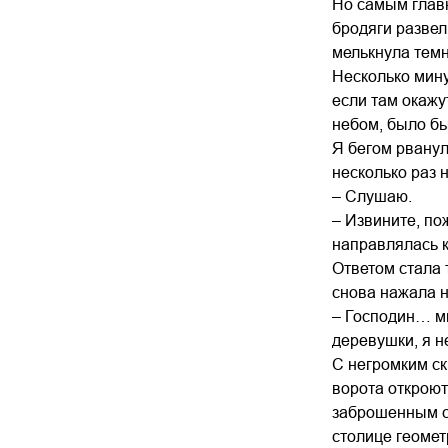
Но самым главн
бродяги развел
мелькнула темн
Несколько мину
если там окажу
небом, было бы
Я бегом рванул
несколько раз 
– Слушаю.
– Извините, по
направлялась к
Ответом стала 
снова нажала н
– Господин… ми
деревушки, я не
С негромким ск
ворота откроют
заброшенным с
столице геомет