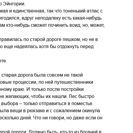
о Эйнгории.
ая и единственная, так что тоненький атлас с
игодился, вдруг неподалеку есть какая‑нибудь
м кто‑нибудь сможет починить воид, но, может,
правилась по старой дороге пешком, но не в
но еще надеялась хотя бы отдохнуть перед
рте.
е старая дорога была совсем не такой
овые процессии, по ней путешественники
ному краю. И только после постройки
 не желающих, чтобы их нашли. Лес быстро
о выбора – только отправиться в поместье.
рыла вещи в рюкзаке и с сожалением окинула
колько дней. Что ни говори, но даже если он
рой дороги. Должно быть, кто‑то из богачей в