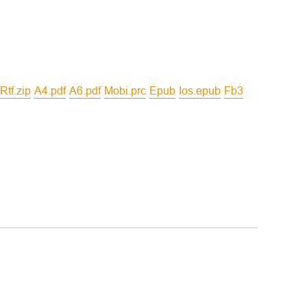
rtf.zip
a4.pdf
a6.pdf
mobi.prc
epub
ios.epub
fb3