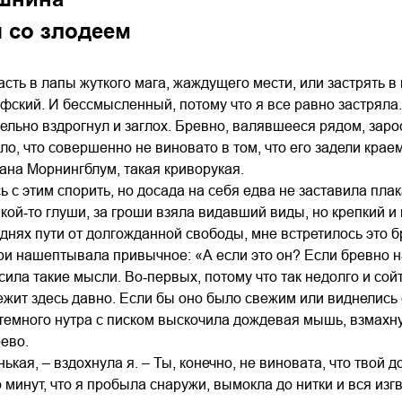
 со злодеем
асть в лапы жуткого мага, жаждущего мести, или застрять в
ский. И бессмысленный, потому что я все равно застряла.
тельно вздрогнул и заглох. Бревно, валявшееся рядом, зар
, что совершенно не виновато в том, что его задели краем к
Теана Морнингблум, такая криворукая.
ь с этим спорить, но досада на себя едва не заставила плак
акой‑то глуши, за гроши взяла видавший виды, но крепкий и 
х днях пути от долгожданной свободы, мне встретилось это б
и нашептывала привычное: «А если это он? Если бревно на
сила такие мысли. Во‑первых, потому что так недолго и сойт
жит здесь давно. Если бы оно было свежим или виднелись сл
з темного нутра с писком выскочила дождевая мышь, взмах
ево.
ькая, – вздохнула я. – Ты, конечно, не виновата, что твой 
о минут, что я пробыла снаружи, вымокла до нитки и вся изг