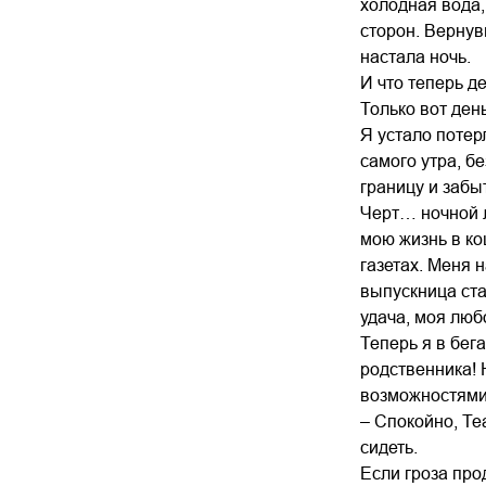
холодная вода,
сторон. Вернув
настала ночь.
И что теперь д
Только вот ден
Я устало потерл
самого утра, б
границу и забы
Черт… ночной л
мою жизнь в ко
газетах. Меня 
выпускница ста
удача, моя люб
Теперь я в бег
родственника! 
возможностями!
– Спокойно, Теа
сидеть.
Если гроза про