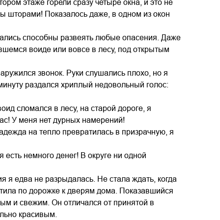
ором этаже горели сразу четыре окна, и это не
ны шторами! Показалось даже, в одном из окон
азались способны развеять любые опасения. Даже
авшемся воиде или вовсе в лесу, под открытым
наружился звонок. Руки слушались плохо, но я
минуту раздался хриплый недовольный голос:
ид сломался в лесу, на старой дороге, я
ас! У меня нет дурных намерений!
надежда на тепло превратилась в призрачную, я
 есть немного денег! В округе ни одной
я я едва не разрыдалась. Не стала ждать, когда
стила по дорожке к дверям дома. Показавшийся
м и свежим. Он отличался от принятой в
ольно красивым.