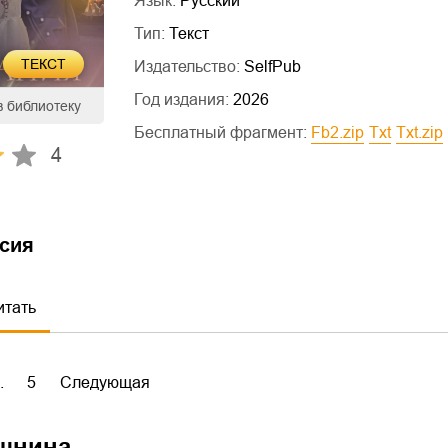
Язык:
Русский
Тип:
Текст
ТЕКСТ
Издательство:
SelfPub
Год издания:
2026
в библиотеку
Бесплатный фрагмент:
fb2.zip
txt
txt.zip
4
сия
итать
..
5
Следующая
шнина