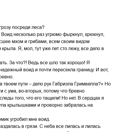
 грозу посреди леса?
 Воид несколько раз угрюмо фыркнул, хрюкнул,
осшее мхом и грибами, всем своим видом
рыла. Я, мол, тут уже лет сто лежу, все дело в
ать. За что?! Ведь все шло так хорошо! Я
надежный воид и почти пересекла границу. И вот,
ревно.
 твоем пути – дело рук Габриэла Гримвелла?» Но
и с ума, во‑вторых, потому что бревно
еды того, что его тащили! Но нет. В сердцах я
нула крылышками и проворно забралась на
домик угробил мне воид.
ваздалась в грязи. С неба все лилась и лилась