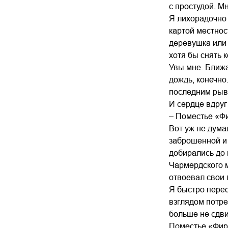
с простудой. М
Я лихорадочно 
картой местнос
деревушка или 
хотя бы снять 
Увы мне. Ближа
дождь, конечно
последним рыв
И сердце вдруг
– Поместье «Фи
Вот уж не дума
заброшенной и
добирались до 
Чармердского м
отвоевал свои 
Я быстро перео
взглядом потре
больше не сдвин
Поместье «Фирв