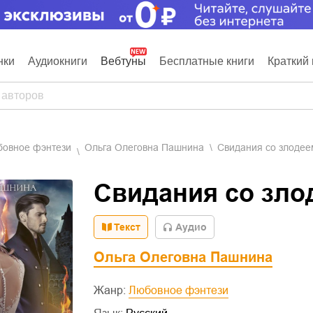
нки
Аудиокниги
Вебтуны
Бесплатные книги
Краткий 
бовное фэнтези
Ольга Олеговна Пашнина
Свидания со злодее
Свидания со зло
Текст
Aудио
Ольга Олеговна Пашнина
Жанр:
Любовное фэнтези