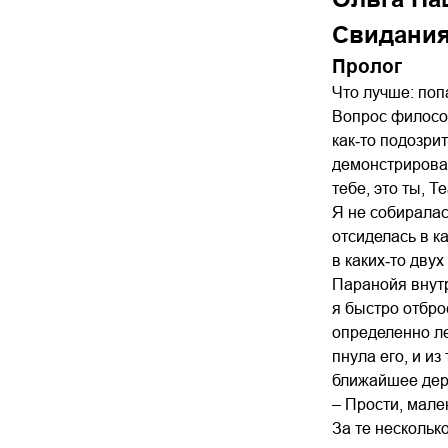
Свидания
Пролог
Что лучше: поп
Вопрос философ
как‑то подозри
демонстрировало
тебе, это ты, 
Я не собиралас
отсиделась в к
в каких‑то дву
Паранойя внутр
я быстро отбро
определенно ле
пнула его, и и
ближайшее дер
– Прости, мален
За те нескольк