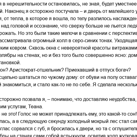
 в нерешительности остановилась, не зная, будет уместнее 
й. Наконец я осторожно постучала – и дверь от малейшего 
, от тепла, в которое я вошла, по телу разлилось наслажде
над головой и осознание, что сверху больше не льется ледя
рожать. Но это были такие мелочи в сравнении с перспектив
рассматривала огромный холл в серо‑синих тонах. Уходяща
им ковром. Сквозь окна с невероятной красоты витражами
елябры на стенах, но и без того было совершенно ясно: дом
тановкой.
 он? Аристократ‑отшельник? Приехавший в отпуск богач?
сцельно шататься по чужому дому: от обуви на полу остав
 знакомиться, и стало как‑то не по себе. Я сделала несколь
осторожно позвала я, – понимаю, что доставляю неудобства
оим услугам, Теана.
о не это! Голос не может принадлежать ему, это какой‑то сон!
лась, а в следующую секунду холодный мокрый лес стал с
глас сорвался с губ, я бросилась к двери, но та с оглушит
ябры на стенах сами собой вспыхнули, осветив холл жутко