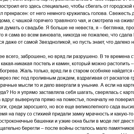
остроил его здесь специально, чтобы сбегать от городской
л прекрасен: от него немного кружилась голова. Свежесть
дома, с чашкой горячего травяного чая, и смотрела на ожи
зя думать о свадьбе. Я больше не невеста, я – беглянка, пр
что я сама во всем виновата, никогда не пожалею, что сдала
ся даже от самой Звездноликой, но пусть знает, что далеко
ее всего, заброшено, но вряд ли разрушено. В те времена с
 какая‑никакая постель и камин, который можно растопить –
богрева. Жаль только, вряд ли в старом особняке найдется 
ерез лес под проливным дождем, вздрагивая от раскатов г
Мрачные мысли то и дело ввергали в уныние. А если на кар
туда? Но я упрямо заставляла себя шагать, сверялась с кар
да вдруг вывернула прямо на поместье, поначалу не поверил
оги, среди заросшего, но все еще великолепного сада выси
емя на пару со стихией придали замку мрачность и какую‑то
остроконечные башенки и узкие окна были в моде лет двест
щательно берегли – после войны осталось мало памятников