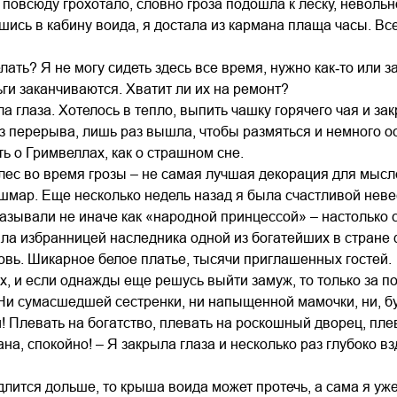
 повсюду грохотало, словно гроза подошла к леску, неволь
шись в кабину воида, я достала из кармана плаща часы. Все
елать? Я не могу сидеть здесь все время, нужно как‑то или 
ьги заканчиваются. Хватит ли их на ремонт?
а глаза. Хотелось в тепло, выпить чашку горячего чая и зак
ез перерыва, лишь раз вышла, чтобы размяться и немного о
ть о Гримвеллах, как о страшном сне.
ес во время грозы – не самая лучшая декорация для мысле
шмар. Еще несколько недель назад я была счастливой невес
называли не иначе как «народной принцессой» – настолько 
ла избранницей наследника одной из богатейших в стране 
овь. Шикарное белое платье, тысячи приглашенных гостей.
ах, и если однажды еще решусь выйти замуж, то только за по
Ни сумасшедшей сестренки, ни напыщенной мамочки, ни, бу
 Плевать на богатство, плевать на роскошный дворец, плев
на, спокойно! – Я закрыла глаза и несколько раз глубоко вз
длится дольше, то крыша воида может протечь, а сама я уже