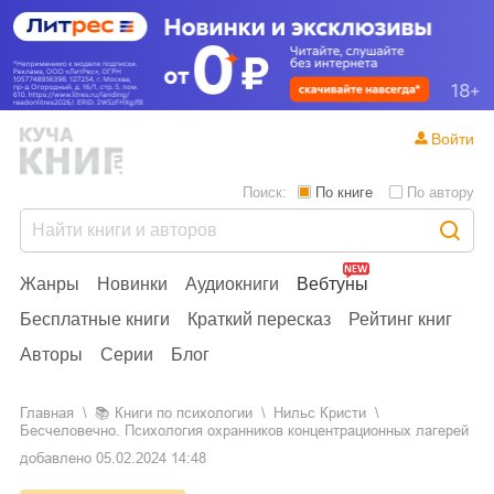
Войти
Поиск:
По книге
По автору
Жанры
Новинки
Аудиокниги
Вебтуны
Бесплатные книги
Краткий пересказ
Рейтинг книг
Авторы
Серии
Блог
Главная
📚
книги по психологии
Нильс Кристи
Бесчеловечно. Психология охранников концентрационных лагерей
добавлено
05.02.2024 14:48