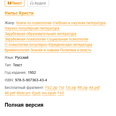
Текст
Aудио
Нильс Кристи
Жанр:
Книги по психологии
Учебная и научная литература
Научно-популярная литература
Зарубежная образовательная литература
Зарубежная психология
Социальная психология
О психологии популярно
Юридическая литература
Криминология
Знания и навыки
Политика и власть
Язык:
Русский
Тип:
Текст
Год издания:
1952
ISBN:
978-5-907363-43-4
Бесплатный фрагмент:
fb2.zip
txt
txt.zip
rtf.zip
a4.pdf
a6.pdf
mobi.prc
epub
ios.epub
fb3
Полная версия