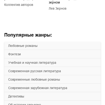
зерном
Коллектив авторов
a
Лев Зернов
Популярные жанры:
любовные романы
фэнтези
учебная и научная литература
современная русская литература
современные любовные романы
современная зарубежная литература
детективы
об истории серьезно