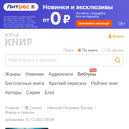
Войти
Поиск:
По книге
По автору
Жанры
Новинки
Аудиокниги
Вебтуны
Бесплатные книги
Краткий пересказ
Рейтинг книг
Авторы
Серии
Блог
Главная
📚
сказки
Николай Петрович Вагнер
Майор и сверчок
добавлено
10.12.2023 09:08