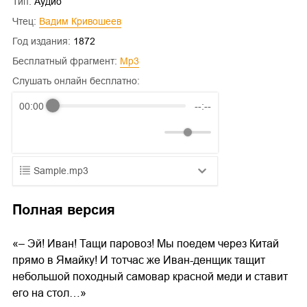
Тип:
Аудио
Чтец:
Вадим Кривошеев
Год издания:
1872
Бесплатный фрагмент:
mp3
Слушать онлайн бесплатно:
00:00
--:--
Sample.mp3
01.mp3
25:10
Полная версия
02.mp3
20:50
«– Эй! Иван! Тащи паровоз! Мы поедем через Китай
03.mp3
14:00
прямо в Ямайку! И тотчас же Иван-денщик тащит
небольшой походный самовар красной меди и ставит
его на стол…»