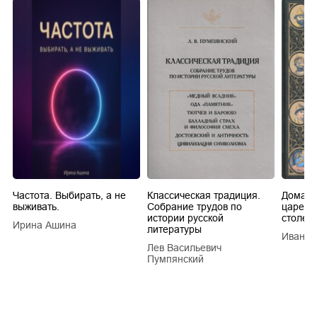
Частота. Выбирать, а не
Классическая традиция.
Домашн
выживать.
Собрание трудов по
царей в
истории русской
столети
Ирина Ашина
литературы
Иван Е
Лев Васильевич
Пумпянский