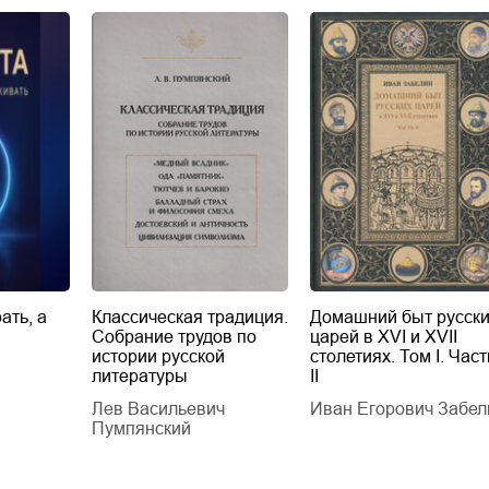
ать, а
Классическая традиция.
Домашний быт русск
Собрание трудов по
царей в XVI и XVII
истории русской
столетиях. Том I. Част
литературы
II
Лев Васильевич
Иван Егорович Забел
Пумпянский