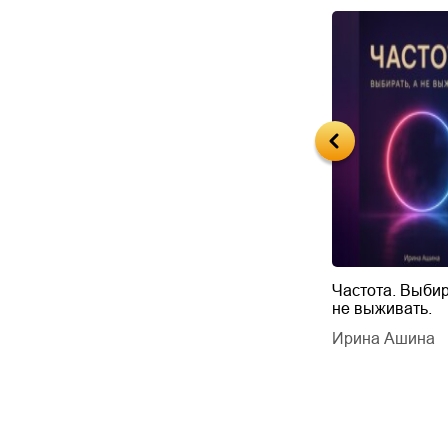
Будущий автор
Частота. Выбир
не выживать.
дарчук Паули
Литрес Самиздат
дарчук Паули
Ирина Ашина