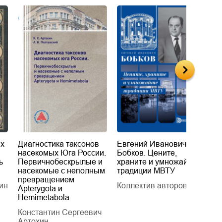
их
Диагностика таксонов
Евгений Иванович
«
насекомых Юга России.
Бобков. Цените,
д
ь
Первичнобескрылые и
храните и умножайте
Л
насекомые с неполным
традиции МВТУ
П
превращением
ин
Коллектив авторов
Л
Apterygota и
Hemimetabola
Константин Сергеевич
Артохин