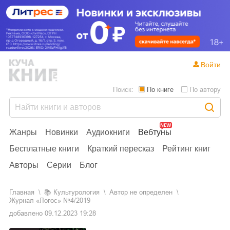
Войти
Поиск:
По книге
По автору
Жанры
Новинки
Аудиокниги
Вебтуны
Бесплатные книги
Краткий пересказ
Рейтинг книг
Авторы
Серии
Блог
Главная
📚
культурология
Автор не определен
Журнал «Логос» №4/2019
добавлено
09.12.2023 19:28