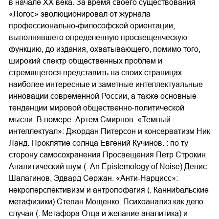
в начале XX века. За время своего существования
«Логос» эволюционировал от журнала
профессионально-философской ориентации,
выполнявшего определенную просвещенческую
функцию, до издания, охватывающего, помимо того,
широкий спектр общественных проблем и
стремящегося представить на своих страницах
наиболее интересные и заметные интеллектуальные
инновации современной России, а также основные
тенденции мировой общественно-политической
мысли. В номере: Артем Смирнов. «Темный
интеллектуал»: Джордан Питерсон и консерватизм Ник
Ланд. Проклятие солнца Евгений Кучинов. : по ту
сторону самосохранения Просвещения Петр Строкин.
Аналитический шум (. An Epistemology of Noise) Денис
Шалагинов, Эдвард Сержан. «Анти-Нарцисс»:
некроперспективизм и антропофагия (. Каннибальские
метафизики) Степан Мощенко. Психоанализ как дело
случая (. Метафора Отца и желание аналитика) и