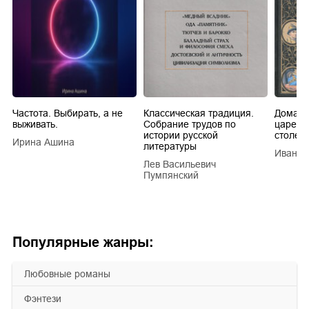
Частота. Выбирать, а не
Классическая традиция.
Домашн
выживать.
Собрание трудов по
царей в
истории русской
столети
Ирина Ашина
литературы
Иван Е
Лев Васильевич
Пумпянский
Популярные жанры:
любовные романы
фэнтези