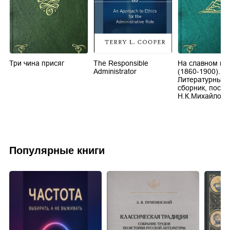
Три чина присяг
The Responsible
На славном по
го
Administrator
(1860-1900).
Литературный
сборник, посв
Н.К.Михайловс
Популярные книги