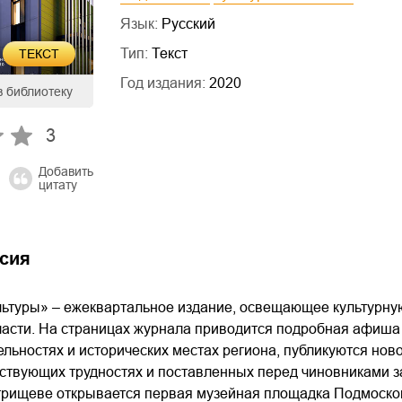
Язык:
Русский
Тип:
Текст
ТЕКСТ
Год издания:
2020
в библиотеку
3
Добавить
цитату
сия
льтуры» – ежеквартальное издание, освещающее культурну
ласти. На страницах журнала приводится подробная афиш
льностях и исторических местах региона, публикуются нов
ствующих трудностях и поставленных перед чиновниками за
етрищеве открывается первая музейная площадка Подмоско