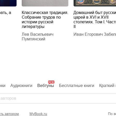
ать, а
Классическая традиция.
Домашний быт русск
Собрание трудов по
царей в XVI и XVII
истории русской
столетиях. Том I. Част
литературы
II
Лев Васильевич
Иван Егорович Забел
Пумпянский
нки
Аудиокниги
Вебтуны
Бесплатные книги
Краткий 
ть автором
MyBook.ru
По в