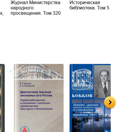
Журнал Министерства
Историческая
П
народного
библиотека. Том 5
к
к,
просвещения. Том 320
ф
2
э
у