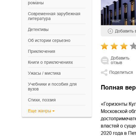
романы
современная зарубежная
литература
детективы
Добавить
об истории серьезно
приключения
Добавить
книги о приключениях
отзыв
Поделиться
ужасы / мистика
учебники и пособия для
Полная вер
вузов
cтихи, поэзия
«Горизонты Ку
Еще
жанры
Московской об
достопримечате
властей о суще
2020 года в П