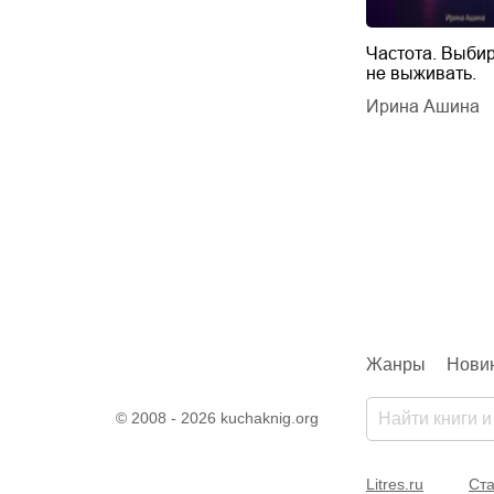
Будущий автор
Частота. Выбир
не выживать.
дарчук Паули
Литрес Самиздат
дарчук Паули
Ирина Ашина
Жанры
Нови
© 2008 - 2026 kuchaknig.org
Litres.ru
Ста