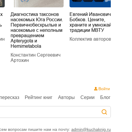
их
Диагностика таксонов
Евгений Иванович
«
насекомых Юга России.
Бобков. Цените,
д
ь
Первичнобескрылые и
храните и умножайте
Л
насекомые с неполным
традиции МВТУ
П
превращением
ин
Коллектив авторов
Л
Apterygota и
Hemimetabola
Константин Сергеевич
Артохин
Войти
пересказ
Рейтинг книг
Авторы
Серии
Блог
сем вопросам пишите нам на почту:
admin@kuchaknig.ru