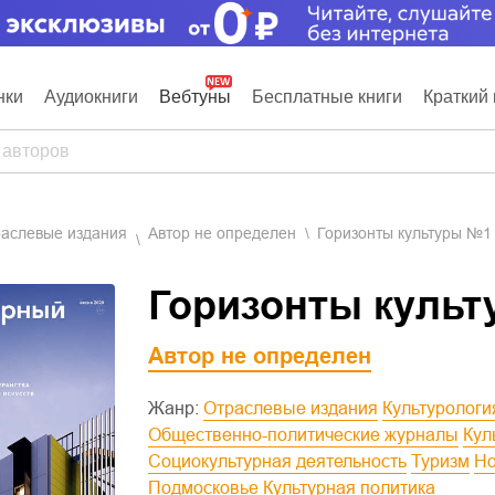
нки
Аудиокниги
Вебтуны
Бесплатные книги
Краткий 
траслевые издания
Автор не определен
Горизонты культуры №1 
Горизонты культ
Автор не определен
Жанр:
Отраслевые издания
Культурологи
Общественно-политические журналы
Ку
Социокультурная деятельность
Туризм
Подмосковье
Культурная политика