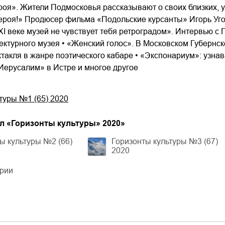
оя». Жители Подмосковья рассказывают о своих близких, 
ероя!» Продюсер фильма «Подольские курсанты» Игорь Угол
XI веке музей не чувствует тебя ретроградом». Интервью с
ектурного музея • «Женский голос». В Московском Губернс
ктакля в жанре поэтического кабаре • «Экспонариум»: узнав
Иерусалим» в Истре и многое другое
туры №1 (65) 2020
л «Горизонты культуры» 2020
»
ы культуры №2 (66)
Горизонты культуры №3 (67)
2020
ерии