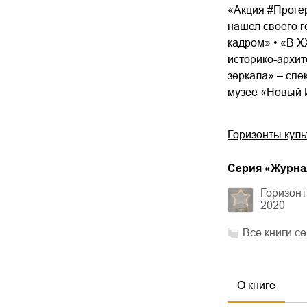
«Акция #Прогер
нашел своего г
кадром» • «В X
историко-архит
зеркала» – спе
музее «Новый 
Горизонты куль
Cерия «
Журна
Горизонт
2020
Все книги с
О книге