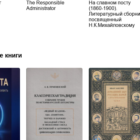
г
The Responsible
На славном посту
Administrator
(1860-1900).
Литературный сборни
посвященный
Н.К.Михайловскому
е книги