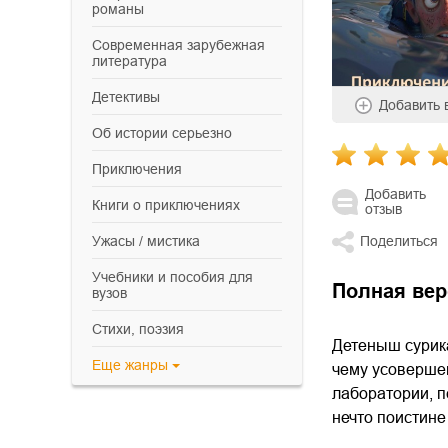
романы
современная зарубежная
литература
детективы
Добавить
об истории серьезно
приключения
Добавить
книги о приключениях
отзыв
ужасы / мистика
Поделиться
учебники и пособия для
Полная вер
вузов
cтихи, поэзия
Детеныш сурика
Еще
жанры
чему усовершен
лаборатории, п
нечто поистин