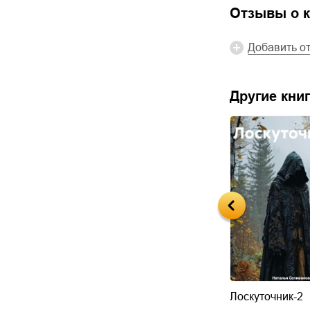
Отзывы о к
Добавить о
Другие книг
 Первая и
Иоланта. Первая и
Лоскуточник-2
нная.
единственная.