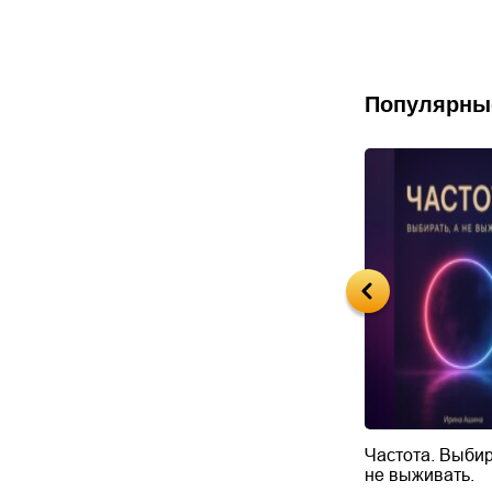
 Битва за
Популярны
Будущий автор
Частота. Выбир
не выживать.
дарчук Паули
Литрес Самиздат