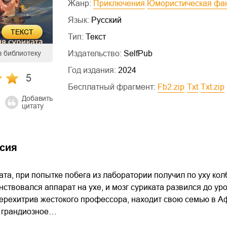
Жанр:
Приключения
Юмористическая фа
Язык:
Русский
ТЕКСТ
Тип:
Текст
Издательство:
SelfPub
в библиотеку
Год издания:
2024
5
Бесплатный фрагмент:
fb2.zip
txt
txt.zip
Добавить
цитату
сия
та, при попытке побега из лаборатории получил по уху кол
ствовался аппарат на ухе, и мозг суриката развился до у
ерехитрив жестокого профессора, находит свою семью в Афр
е грандиозное…