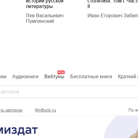
истории русской
столетиях. Том I. Част
литературы
II
Лев Васильевич
Иван Егорович Забел
Пумпянский
нки
Аудиокниги
Вебтуны
Бесплатные книги
Краткий 
ть автором
MyBook.ru
По в