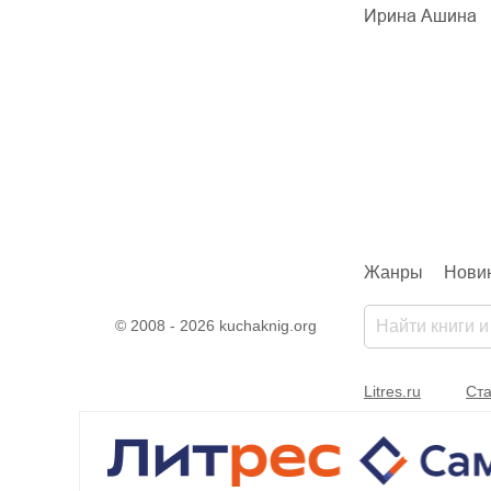
дарчук Паули
Ирина Ашина
Жанры
Нови
© 2008 - 2026 kuchaknig.org
Litres.ru
Ста