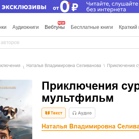
нки
Аудиокниги
Вебтуны
Бесплатные книги
Краткий 
риключения
Наталья Владимировна Селиванова
Приключения с
Приключения сур
мультфильм
Текст
Aудио
Наталья Владимировна Селив