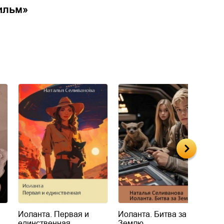
ильм
»
Иоланта. Первая и
Иоланта. Битва за
К
единственная
Землю