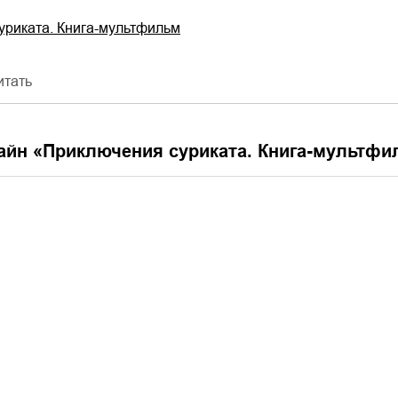
уриката. Книга-мультфильм
итать
айн «
Приключения суриката. Книга-мультфи