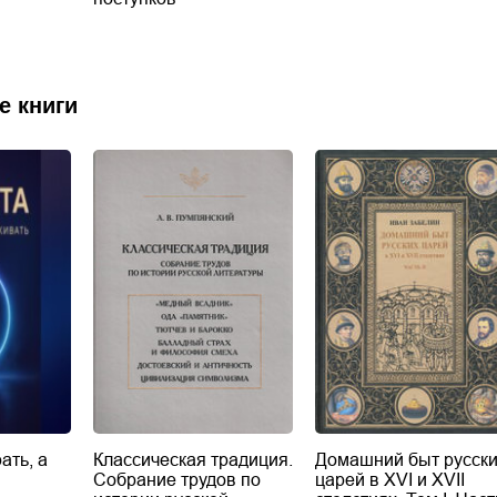
е книги
ать, а
Классическая традиция.
Домашний быт русск
Собрание трудов по
царей в XVI и XVII