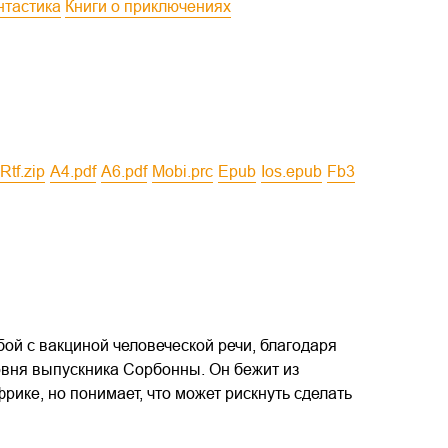
нтастика
Книги о приключениях
rtf.zip
a4.pdf
a6.pdf
mobi.prc
epub
ios.epub
fb3
бой с вакциной человеческой речи, благодаря
ровня выпускника Сорбонны. Он бежит из
ике, но понимает, что может рискнуть сделать