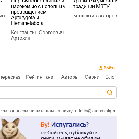
ь
Первичнобескрылые и
храните и умножайте
Л
насекомые с неполным
традиции МВТУ
П
превращением
ин
Коллектив авторов
Л
Apterygota и
Hemimetabola
Константин Сергеевич
Артохин
Войти
пересказ
Рейтинг книг
Авторы
Серии
Блог
сем вопросам пишите нам на почту:
admin@kuchaknig.ru